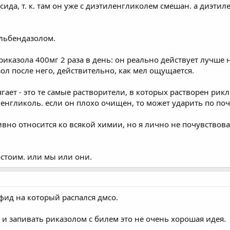
сида, т. к. там он уже с диэтиленгликолем смешан. а диэти
альбендазолом.
иказола 400мг 2 раза в день: он реально действует лучше 
л после него, действительно, как мел ощущается.
ает - это те самые растворители, в которых растворен рикл
гликоль. если он плохо очищен, то может ударить по поч
ивно относится ко всякой химии, но я лично не почувствов
остоим. или мы или они.
фид на который распался дмсо.
 и запивать риказолом с билем это не очень хорошая идея.