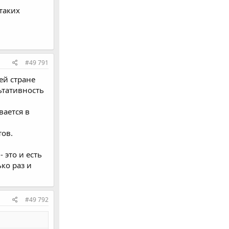
 таких
#49 791
ей стране
ьтативность
вается в
тов.
 это и есть
ко раз и
#49 792