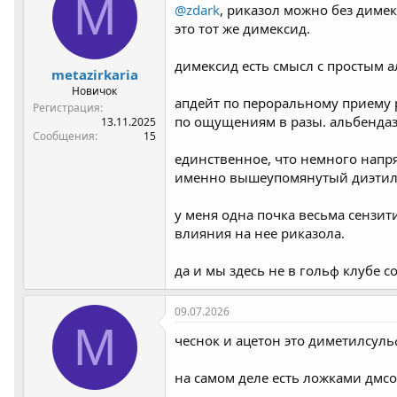
M
@zdark
, риказол можно без димек
это тот же димексид.
димексид есть смысл с простым 
metazirkaria
Новичок
апдейт по пероральному приему р
Регистрация
по ощущениям в разы. альбендазо
13.11.2025
Сообщения
15
единственное, что немного напряг
именно вышеупомянутый диэтилен
у меня одна почка весьма сензит
влияния на нее риказола.
да и мы здесь не в гольф клубе с
09.07.2026
M
чеснок и ацетон это диметилсуль
на самом деле есть ложками дмсо