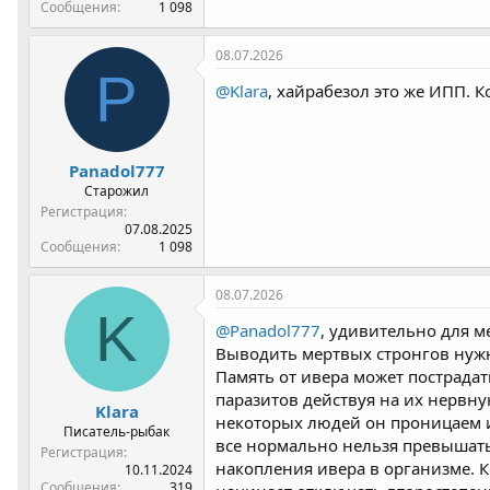
Сообщения
1 098
08.07.2026
P
@Klara
, хайрабезол это же ИПП. 
Panadol777
Старожил
Регистрация
07.08.2025
Сообщения
1 098
08.07.2026
K
@Panadol777
, удивительно для м
Выводить мертвых стронгов нуж
Память от ивера может пострадат
паразитов действуя на их нервну
Klara
некоторых людей он проницаем и 
Писатель-рыбак
все нормально нельзя превышать
Регистрация
накопления ивера в организме. 
10.11.2024
Сообщения
319