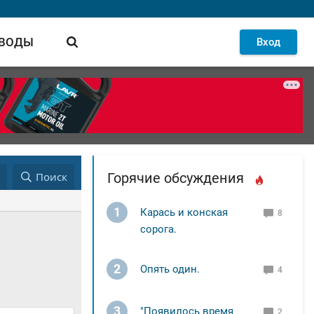
 ВОДЫ
Вход
д
Поиск
Горячие обсуждения
1
Карась и конская
8
сорога.
2
Опять один.
4
3
"Появилось время
2