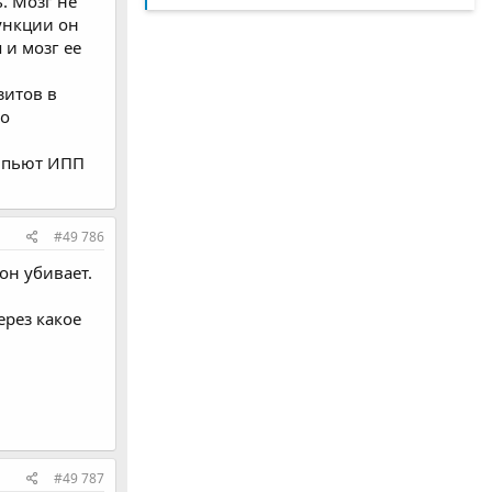
. Мозг не
ункции он
 и мозг ее
зитов в
ко
Б пьют ИПП
#49 786
он убивает.
ерез какое
#49 787