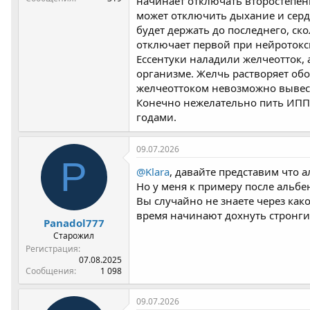
начинает отключать второстепен
может отключить дыхание и сердц
будет держать до последнего, ско
отключает первой при нейротокс
Ессентуки наладили желчеотток,
организме. Желчь растворяет об
желчеоттоком невозможно вывест
Конечно нежелательно пить ИПП 
годами.
09.07.2026
P
@Klara
, давайте представим что а
Но у меня к примеру после альбе
Вы случайно не знаете через како
время начинают дохнуть стронги
Panadol777
Старожил
Регистрация
07.08.2025
Сообщения
1 098
09.07.2026