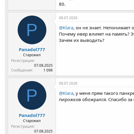
80.
08.07.2026
P
@Klara
, он не знает. Непонимает
Почему ивер влияет на память? Э
Зачем их выводить?
Panadol777
Старожил
Регистрация
07.08.2025
Сообщения
1 098
08.07.2026
P
@Klara
, у меня прям такого панкр
пирожков обожрался. Спасибо за со
Panadol777
Старожил
Регистрация
07.08.2025