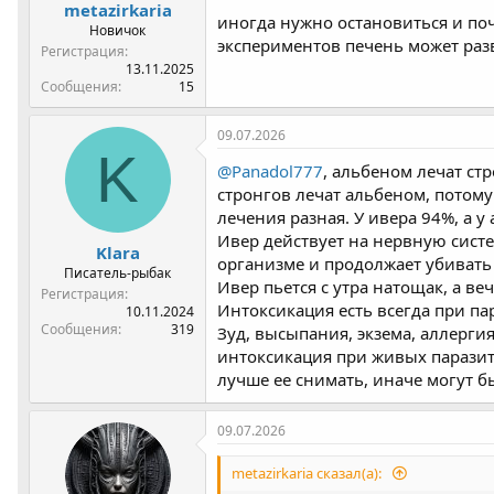
metazirkaria
иногда нужно остановиться и почи
Новичок
экспериментов печень может раз
Регистрация
13.11.2025
Сообщения
15
09.07.2026
K
@Panadol777
, альбеном лечат ст
стронгов лечат альбеном, потому
лечения разная. У ивера 94%, а у
Ивер действует на нервную систе
Klara
организме и продолжает убивать
Писатель-рыбак
Ивер пьется с утра натощак, а в
Регистрация
Интоксикация есть всегда при п
10.11.2024
Сообщения
319
Зуд, высыпания, экзема, аллергия
интоксикация при живых паразита
лучше ее снимать, иначе могут б
09.07.2026
metazirkaria сказал(а):