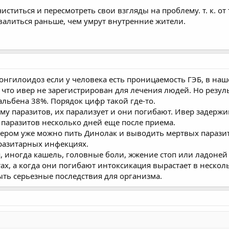
ститься и пересмотреть свои взгляды на проблему. т. к. от
валиться раньше, чем умрут внутренние жители.
ронгилоидоз если у человека есть проницаемость ГЭБ, в наш
 что ивер не зарегистрирован для лечения людей. Но резул
 альбена 38%. Порядок цифр такой где-то.
му паразитов, их парализует и они погибают. Ивер задержи
 паразитов несколько дней еще после приема.
ечером уже можно пить Динолак и выводить мертвых парази
аразитарных инфекциях.
, иногда кашель, головные боли, жжение стоп или ладоней -
х, а когда они погибают интоксикация вырастает в несколь
ыть серьезные последствия для организма.