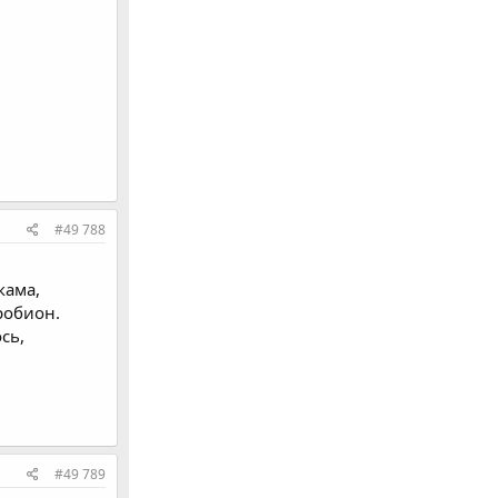
#49 788
кама,
робион.
сь,
#49 789