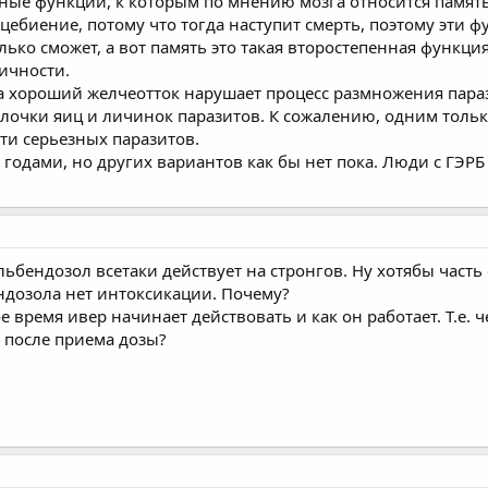
ные функции, к которым по мнению мозга относится память
ебиение, потому что тогда наступит смерть, поэтому эти ф
лько сможет, а вот память это такая второстепенная функция
ичности.
 а хороший желчеотток нарушает процесс размножения пара
олочки яиц и личинок паразитов. К сожалению, одним толь
и серьезных паразитов.
годами, но других вариантов как бы нет пока. Люди с ГЭР
льбендозол всетаки действует на стронгов. Ну хотябы часть 
ндозола нет интоксикации. Почему?
е время ивер начинает действовать и как он работает. Т.е. ч
 после приема дозы?