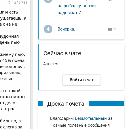
#49 781
на рыбалку, значит,
мг и есть
надо ехать".
 ушатаешь, а
е она не
4
Вечерка.
1
елудочная
 день пью
Сейчас в чате
ежнему пью,
ю 45% поела
Апостол
не подошел,
 призываю,
ьезные
Войти в чат
а в такой
можно нужно
то дело
Доска почета
гептрал
Благодарим
Безмотыльный
за
абильно, а
самые полезные сообщения
с слегка за