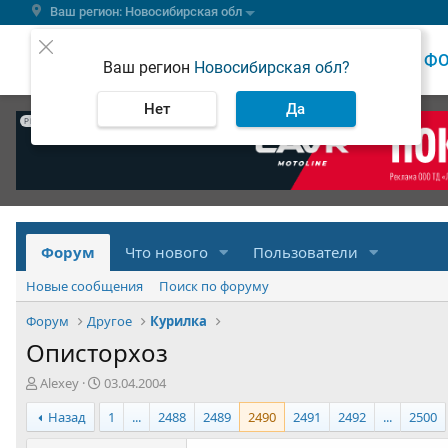
Ваш регион: Новосибирская обл
ВЕСТИ
Ф
Ваш регион
Новосибирская обл?
Нет
Да
РЕКЛАМА
Форум
Что нового
Пользователи
Новые сообщения
Поиск по форуму
Форум
Другое
Курилка
Описторхоз
А
Д
Alexey
03.04.2004
в
а
Назад
1
...
2488
2489
2490
2491
2492
...
2500
т
т
о
а