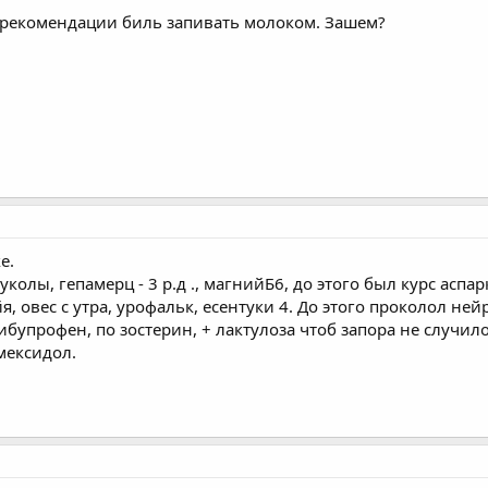
ь рекомендации биль запивать молоком. Зашем?
е.
уколы, гепамерц - 3 р.д ., магнийБ6, до этого был курс аспар
, овес с утра, урофальк, есентуки 4. До этого проколол ней
ибупрофен, по зостерин, + лактулоза чтоб запора не случило
мексидол.