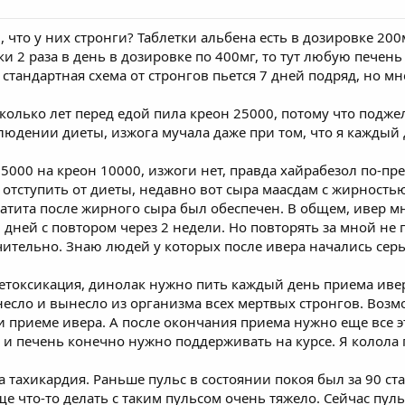
, что у них стронги? Таблетки альбена есть в дозировке 200
ки 2 раза в день в дозировке по 400мг, то тут любую печень
о стандартная схема от стронгов пьется 7 дней подряд, но мн
есколько лет перед едой пила креон 25000, потому что подж
людении диеты, изжога мучала даже при том, что я каждый
25000 на креон 10000, изжоги нет, правда хайрабезол по-пр
 отступить от диеты, недавно вот сыра маасдам с жирность
атита после жирного сыра был обеспечен. В общем, ивер м
о 5 дней с повтором через 2 недели. Но повторять за мной не
ачительно. Знаю людей у которых после ивера начались сер
етоксикация, динолак нужно пить каждый день приема ивер
несло и вынесло из организма всех мертвых стронгов. Воз
и приеме ивера. А после окончания приема нужно еще все э
и печень конечно нужно поддерживать на курсе. Я колола 
 тахикардия. Раньше пульс в состоянии покоя был за 90 ст
ще что-то делать с таким пульсом очень тяжело. Сейчас пуль