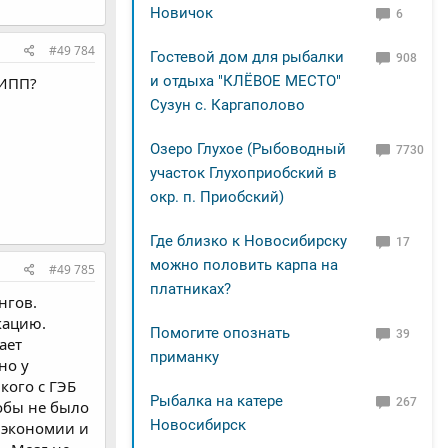
Новичок
6
#49 784
Гостевой дом для рыбалки
908
и отдыха "КЛЁВОЕ МЕСТО"
 ИПП?
Сузун с. Каргаполово
Озеро Глухое (Рыбоводный
7730
участок Глухоприобский в
окр. п. Приобский)
Где близко к Новосибирску
17
можно половить карпа на
#49 785
платниках?
нгов.
кацию.
Помогите опознать
39
ает
приманку
но у
кого с ГЭБ
Рыбалка на катере
267
обы не было
Новосибирск
 экономии и