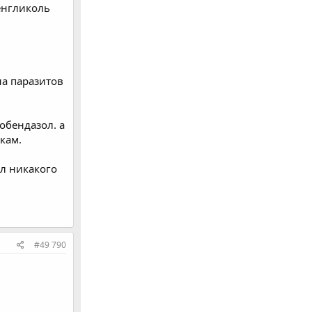
ленгликоль
на паразитов
обендазол. а
кам.
ал никакого
#49 790