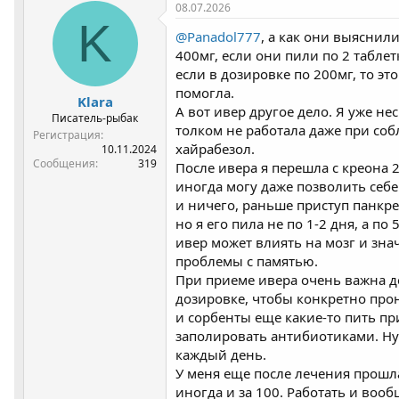
р
н
08.07.2026
т
а
K
@Panadol777
, а как они выяснили
е
ч
м
а
400мг, если они пили по 2 таблет
ы
л
если в дозировке по 200мг, то эт
а
помогла.
Klara
А вот ивер другое дело. Я уже н
Писатель-рыбак
толком не работала даже при соб
Регистрация
хайрабезол.
10.11.2024
Сообщения
319
После ивера я перешла с креона 
иногда могу даже позволить себе
и ничего, раньше приступ панкре
но я его пила не по 1-2 дня, а п
ивер может влиять на мозг и зн
проблемы с памятью.
При приеме ивера очень важна д
дозировке, чтобы конкретно про
и сорбенты еще какие-то пить пр
заполировать антибиотиками. Ну 
каждый день.
У меня еще после лечения прошла
иногда и за 100. Работать и вооб