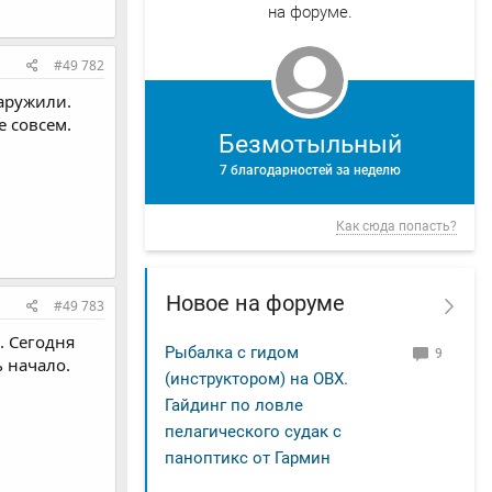
на форуме.
#49 782
наружили.
е совсем.
Безмотыльный
7 благодарностей за неделю
Как сюда попасть?
Новое на форуме
#49 783
. Сегодня
Рыбалка с гидом
9
ь начало.
(инструктором) на ОВХ.
Гайдинг по ловле
пелагического судак с
паноптикс от Гармин