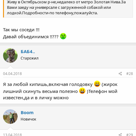
Живу в Октябрьском р-не,недалеко от метро Золотая Нива.За
Вами заеду на универсале с загруженной собакой или
лодкой.Подробности-по телефону,пожалуйста.
Так мы соседи !!!
Давай объединимся !!???
БАБ4..
Старожил
04.04.2018
#28
Я за любой кипишь,включая голодовку
(жирок
лишний скинуть весьма полезно
)Телефон мой
известен,да и в личку можно
Boom
Новичок
13.04.2018
#29