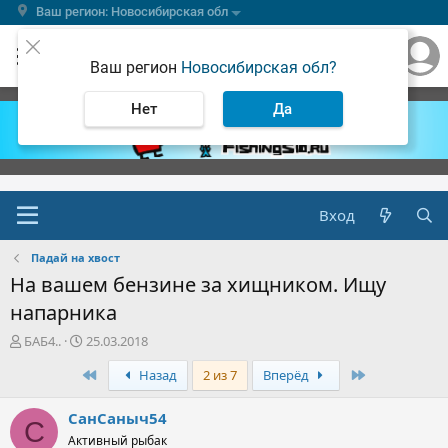
Ваш регион: Новосибирская обл
Ваш регион
Новосибирская обл?
Нет
Да
Вход
Падай на хвост
На вашем бензине за хищником. Ищу
напарника
А
Д
БАБ4..
25.03.2018
в
а
Первый
Последняя
Назад
2 из 7
Вперёд
т
т
о
а
р
н
СанСаныч54
С
т
а
Активный рыбак