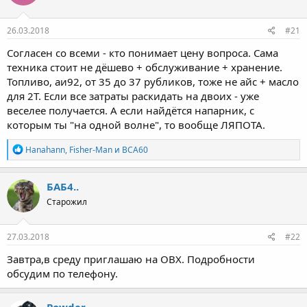
е
ч
м
а
ы
л
26.03.2018
#21
а
Согласен со всеми - кто понимает цену вопроса. Сама
техника стоит не дёшево + обслуживание + хранение.
Топливо, аи92, от 35 до 37 рубликов, тоже не айс + масло
для 2Т. Если все затраты раскидать на двоих - уже
веселее получается. А если найдётся напарник, с
которым ты "на одной волне", то вообще ЛЯПОТА.
Р
Hanahann
,
Fisher-Man
и
ВСА60
е
а
к
БАБ4..
ц
Старожил
и
и
:
27.03.2018
#22
Завтра,в среду приглашаю на ОВХ. Подробности
обсудим по телефону.