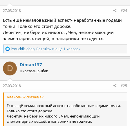
и
:
27.03.2018
#24
Есть ещё немаловажный аспект- наработанные годами
точки. Только это стоит дороже.
Леонтич, не бери их никого. , Чел, непонимающий
элементарных вещей, в напарники не годится.
Р
Poruchik
,
deep
,
Bezrukov
и ещё 1 человек
е
а
к
Diman137
D
ц
Писатель-рыбак
и
и
:
27.03.2018
#25
Алексей62 сказал(а):
Есть ещё немаловажный аспект- наработанные годами точки.
Только это стоит дороже.
Леонтич, не бери их никого. , Чел, непонимающий
элементарных вещей, в напарники не годится.