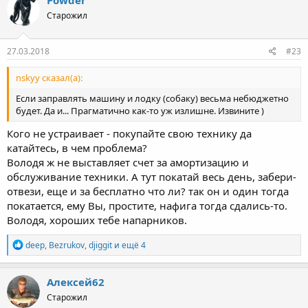
Powder
Старожил
27.03.2018
#23
nskyy сказал(а):
Если заправлять машину и лодку (собаку) весьма небюджетно
будет. Да и... Прагматично как-то уж излишне. Извините )
Кого не устраивает - покупайте свою технику да
катайтесь, в чем проблема?
Володя ж не выставляет счет за амортизацию и
обслуживание техники. А тут покатай весь день, забери-
отвези, еще и за бесплатно что ли? так он и один тогда
покатается, ему Вы, простите, нафига тогда сдались-то.
Володя, хороших тебе напарников.
Р
deep
,
Bezrukov
,
djiggit
и ещё 4
е
а
к
Алексей62
ц
Старожил
и