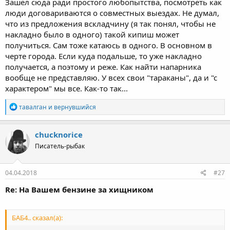
Зашёл сюда ради простого любопытства, посмотреть как
люди договариваются о совместных выездах. Не думал,
что из предложения вскладчину (я так понял, чтобы не
накладно было в одного) такой кипиш может
получиться. Сам тоже катаюсь в одного. В основном в
черте города. Если куда подальше, то уже накладно
получается, а поэтому и реже. Как найти напарника
вообще не представляю. У всех свои "тараканы", да и "с
характером" мы все. Как-то так...
Р
тавалган
и
вернувшийся
е
а
к
chucknorice
ц
Писатель-рыбак
и
и
:
04.04.2018
#27
Re: На Вашем бензине за хищником
БАБ4.. сказал(а):