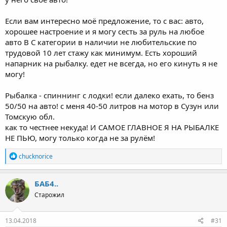
Если вам интересно моё предложение, то с вас: авто,
хорошее настроение и я могу сесть за руль на любое
авто B C категории в наличии не любительские по
трудовой 10 лет стажу как минимум. Есть хороший
напарник на рыбалку. едет не всегда, но его кинуть я не
могу!
Рыбалка - спиннинг с лодки! если далеко ехать, то бенз
50/50 на авто! с меня 40-50 литров на мотор в Сузун или
Томскую обл.
как то честнее некуда! И САМОЕ ГЛАВНОЕ Я НА РЫБАЛКЕ
НЕ ПЬЮ, могу только когда не за рулём!
Р
chucknorice
е
а
к
БАБ4..
ц
Старожил
и
и
:
13.04.2018
#31