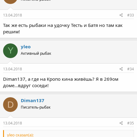
13.04.2018
#33
Так же есть рыбаки на удочку Тесть и Батя но там как
решим!
yleo
Y
Активный рыбак
13.04.2018
#34
Diman137, а где на Кропо кина живёшь? Я в 269ом
доме...вдруг соседи!
Diman137
D
Писатель-рыбак
13.04.2018
#35
yleo сказал(а):