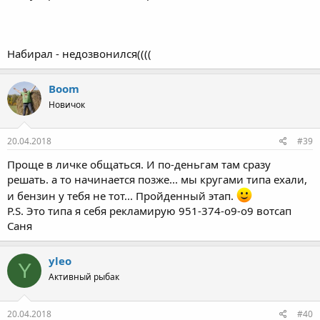
Набирал - недозвонился((((
Boom
Новичок
20.04.2018
#39
Проще в личке общаться. И по-деньгам там сразу
решать. а то начинается позже... мы кругами типа ехали,
и бензин у тебя не тот... Пройденный этап.
P.S. Это типа я себя рекламирую 951-374-о9-о9 вотсап
Саня
yleo
Y
Активный рыбак
20.04.2018
#40