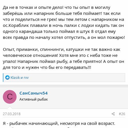
Да не в точках и опыте дело! что ты опыт в могилу
заберёшь или напарник больше тебя поймает! так если
что и поделиться не грех! мы тем летом с напарником на
ос.Кораблик плавали в ночь палки с лодки кидать так он
одного карандаша только поймал я штук 8 отдал ему
всех правда по началу хотел отпустить, а он мол пожарю!
Опыт, приманки, спиннинги, катушки не так важно как
человеческое отношения! Хотя мне это с неба тоже не
упало! Напарник поймал рыбу, а тебе приятно! А опыт он
для того и нужен что бы его передавать!!!
Р
Klasik
и
rvv
е
а
к
СанСаныч54
С
ц
Активный рыбак
и
и
:
27.03.2018
#26
Я - рыбачек начинающий, несмотря на свой возраст.