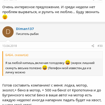
Очень интересное предложение. И среди недели нет
проблем вырваться, и рулить не люблю... Буду звонить
Diman137
D
Писатель-рыбак
13.04.2018
#30
БАБ4.. сказал(а):
Я за любой кипишь,включая голодовку
(жирок лишний
скинуть весьма полезно
)Телефон мой известен,да и в
личку можно
Готов составить компанию! с меня: лодка, мотор,
эхолот,+ бенз в мотор, + 500 на бенз! от Кропоткина и до
Бугринского моста! Бенз в ваше авто! на мотор есть
каждую неделю! иногда напарник падать будет на хвост,
у него своё авто!