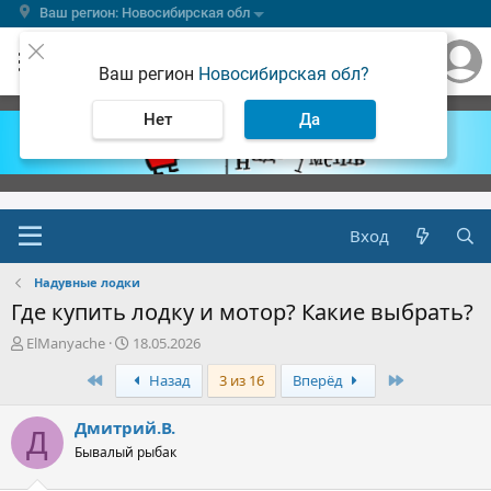
Ваш регион: Новосибирская обл
Ваш регион
Новосибирская обл?
Нет
Да
Вход
Надувные лодки
Где купить лодку и мотор? Какие выбрать?
А
Д
ElManyache
18.05.2026
в
а
Первый
Последняя
Назад
3 из 16
Вперёд
т
т
о
а
р
н
Дмитрий.В.
Д
т
а
Бывалый рыбак
е
ч
м
а