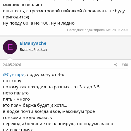
микрик позволяет
опыт есть, с трехметровой пайолкой (продавать не буду -
пригодится)
ну поеду 80, а не 100, ну и ладно
Последнее редактирование:
24.05.2026
ElManyache
E
Бывалый рыбак
24.05.2026
#60
@Сунгари
, лодку хочу от 4-х
вот хочу
потому как походил на разных - от 3-х до 3.5
нето пальто
пять - много
это прям баржа будет )) хотя...
в лодке почти всегда двое, максимум трое
гонками не увлекаюсь
переходы большие не планирую, но подумываю о
путешествиях