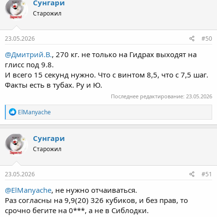
Сунгари
Старожил
23.05.2026
#50
@Дмитрий.В.
, 270 кг. не только на Гидрах выходят на
глисс под 9.8.
И всего 15 секунд нужно. Что с винтом 8,5, что с 7,5 шаг.
Факты есть в тубах. Ру и Ю.
Последнее редактирование:
23.05.2026
Р
ElManyache
е
а
к
Сунгари
ц
Старожил
и
и
:
23.05.2026
#51
@ElManyache
, не нужно отчаиваться.
Раз согласны на 9,9(20) 326 кубиков, и без прав, то
срочно бегите на 0***, а не в Сиблодки.