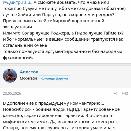
@Дмитрий.В.
, А сможете доказать, что Ямаха или
Тоха(про Сузуки не пишу, ибо уже сам доказал обратное)
лучше Хайди или Парсуна, по скоростям и ресурсу?
При условии нашей сибирской коротколетней
эксплуатации.
Или что Солар лучше Роджера, а Гидра лучше Тайменя?
Ибо "нормальные" в вашем сообщении трактуются как
остальные ни очень.
Только пожалуйста аргументированно и без народных
фразиологий.
Апостол
Moderator
Команда форума
23.05.2026
#43
В дополнение к предыдущему комментарию...
Новосибирск - родина лодок НДНД. Гарантированное
качество, гарантированная гарантия. В отличии от
мифических уфимок. Да, вышли многие инженеры с
Солара, почему так случилось - история умалчивает.