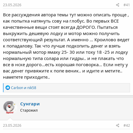
ы
л
23.05.2026
#41
а
Все рассуждения автора темы тут можно описать проще ,
как попытка натянуть сову на глобус. Во первых ВСЕ
качественные вещи стоят всегда ДОРОГО. Пытаться
выкружить дешевую лодку и мотор можно получить
соответствующий результат. А именно ... Кроилово ведет
к попадалову. Так что лучше подкопить денег и взять
нормальный мотор ямаху 25- 30 или тоху 18 -25 и лодку
нормальную типа солара или гидры.. и не плакать что
все в нске дорого...есть хорошая поговорка... Если нету у
вас денег привяжите к попе веник.. и идите и метите..
наметете приходите..
Р
Carbon
и
nik58
е
а
к
Сунгари
ц
Старожил
и
и
:
23.05.2026
#42