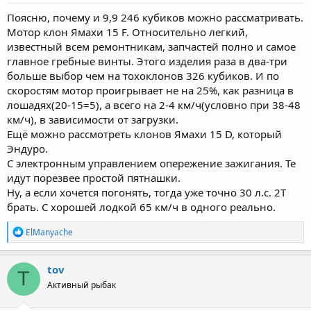
Поясню, почему и 9,9 246 кубиков можно рассматривать.
Мотор клон Ямахи 15 F. Относительно легкий,
известный всем ремонтникам, запчастей полно и самое
главное гребные винты. Этого изделия раза в два-три
больше выбор чем на тохоклонов 326 кубиков. И по
скоростям мотор проигрывает не на 25%, как разница в
лошадях(20-15=5), а всего на 2-4 км/ч(условно при 38-48
км/ч), в зависимости от загрузки.
Ещё можно рассмотреть клонов Ямахи 15 D, который
Эндуро.
С электронным управлением опережение зажигания. Те
идут порезвее простой пятнашки.
Ну, а если хочется погонять, тогда уже точно 30 л.с. 2Т
брать. С хорошей лодкой 65 км/ч в одного реально.
Р
ElManyache
е
а
к
tov
T
ц
Активный рыбак
и
и
: