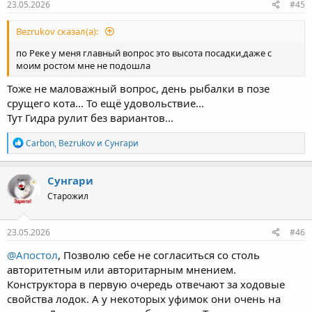
23.05.2026
#45
Bezrukov сказал(а):
по Реке у меня главный вопрос это высота посадки,даже с
моим ростом мне не подошла
Тоже не маловажный вопрос, день рыбалки в позе
срущего кота... То ещё удовольствие...
Тут Гидра рулит без вариантов...
Р
Carbon
,
Bezrukov
и
Сунгари
е
а
к
Сунгари
ц
Старожил
и
и
:
23.05.2026
#46
@Апостол
, Позволю себе не согласиться со столь
авторитетным или авторитарным мнением.
Конструктора в первую очередь отвечают за ходовые
свойства лодок. А у некоторых уфимок они очень на