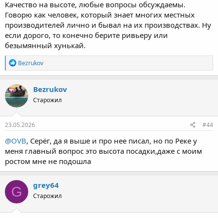
Качество на высоте, любые вопросы обсуждаемы.
Говорю как человек, который знает многих местных
производителей лично и бывал на их производствах. Ну
если дорого, то конечно берите ривьеру или
безымянный хунькай.
Р
Bezrukov
е
а
к
Bezrukov
ц
Старожил
и
и
:
23.05.2026
#44
@OVB
, Серёг, да я выше и про нее писал, но по Реке у
меня главный вопрос это высота посадки,даже с моим
ростом мне не подошла
grey64
G
Старожил