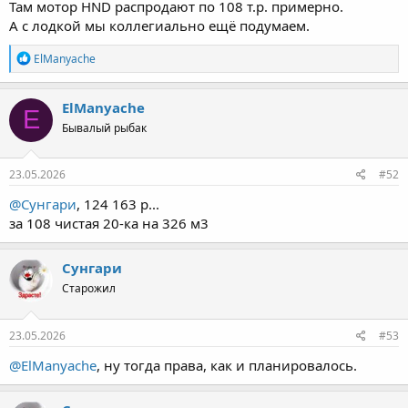
Там мотор HND распродают по 108 т.р. примерно.
А с лодкой мы коллегиально ещё подумаем.
Р
ElManyache
е
а
к
ElManyache
E
ц
Бывалый рыбак
и
и
:
23.05.2026
#52
@Сунгари
, 124 163 р...
за 108 чистая 20-ка на 326 м3
Сунгари
Старожил
23.05.2026
#53
@ElManyache
, ну тогда права, как и планировалось.