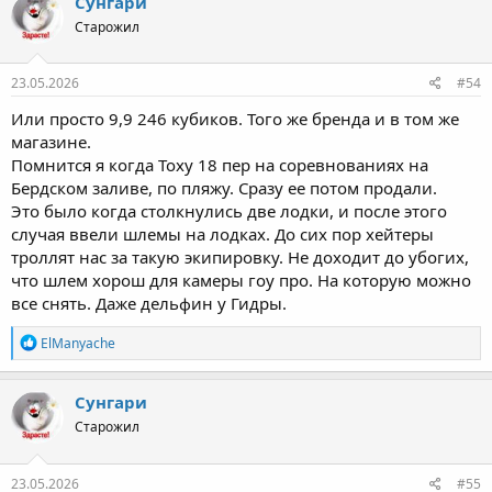
Сунгари
Старожил
23.05.2026
#54
Или просто 9,9 246 кубиков. Того же бренда и в том же
магазине.
Помнится я когда Тоху 18 пер на соревнованиях на
Бердском заливе, по пляжу. Сразу ее потом продали.
Это было когда столкнулись две лодки, и после этого
случая ввели шлемы на лодках. До сих пор хейтеры
троллят нас за такую экипировку. Не доходит до убогих,
что шлем хорош для камеры гоу про. На которую можно
все снять. Даже дельфин у Гидры.
Р
ElManyache
е
а
к
Сунгари
ц
Старожил
и
и
:
23.05.2026
#55