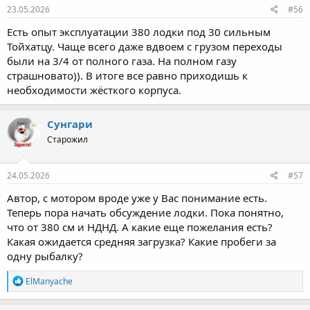
23.05.2026
#56
Есть опыт эксплуатации 380 лодки под 30 сильным
Тойхатцу. Чаще всего даже вдвоем с грузом переходы
были на 3/4 от полного газа. На полном газу
страшновато)). В итоге все равно приходишь к
необходимости жёсткого корпуса.
Сунгари
Старожил
24.05.2026
#57
Автор, с мотором вроде уже у Вас понимание есть.
Теперь пора начать обсуждение лодки. Пока понятно,
что от 380 см и НДНД. А какие еще пожелания есть?
Какая ожидается средняя загрузка? Какие пробеги за
одну рыбалку?
Р
ElManyache
е
а