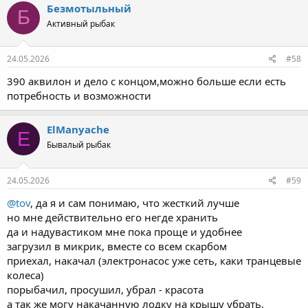
к
Безмотыльный
Б
ц
Активный рыбак
и
и
:
24.05.2026
#58
390 аквилон и дело с концом,можно больше если есть
потребность и возможности
ElManyache
E
Бывалый рыбак
24.05.2026
#59
@tov
, да я и сам понимаю, что жесткий лучше
но мне действительно его негде хранить
да и надувастиком мне пока проще и удобнее
загрузил в микрик, вместе со всем скарбом
приехал, накачал (электронасос уже сеть, каки транцевые
колеса)
порыбачил, просушил, убрал - красота
а так же могу накачанную лодку на крышу убрать,