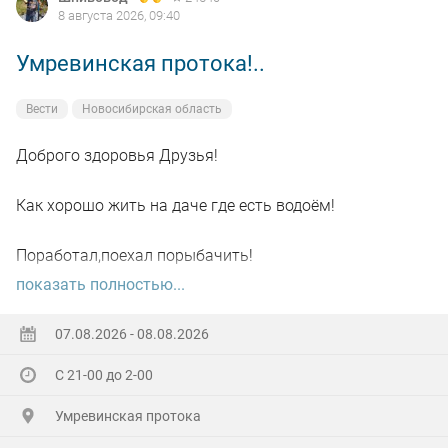
8 августа 2026, 09:40
Умревинская протока!..
Вести
Новосибирская область
Доброго здоровья Друзья!
Как хорошо жить на даче где есть водоём!
Поработал,поехал порыбачить!
показать полностью...
Вот так я и поступил вчера, сначала
поработал"цирюльником" 😂в теплицах!
07.08.2026 - 08.08.2026
С 21-00 до 2-00
А вечером захотелось повторить предыдущее "ночное
рандеву"!
Умревинская протока