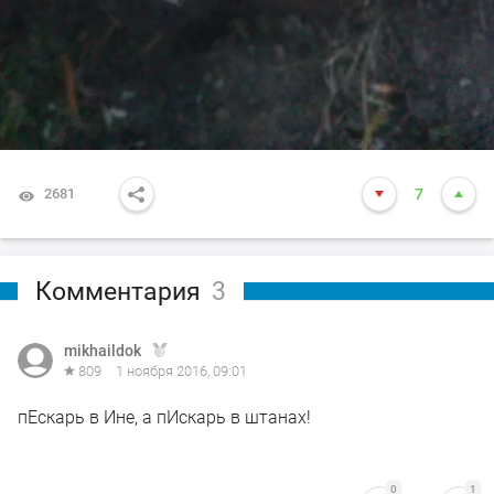
2681
7
Комментария
3
mikhaildok
809
1 ноября 2016, 09:01
пЕскарь в Ине, а пИскарь в штанах!
0
1