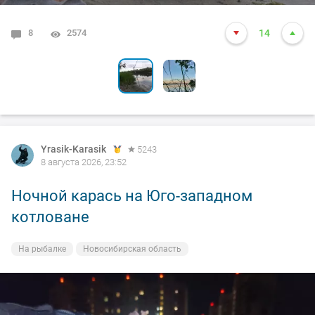
8
1
2574
3867
14
13
Yrasik-Karasik
5243
8 августа 2026, 23:52
Ночной карась на Юго-западном
котловане
На рыбалке
Новосибирская область