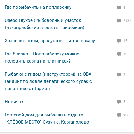
Где порыбачить на поплавочку
8
Озеро Глухое (Рыбоводный участок
7732
Глухоприобский в окр. п. Приобский)
Хранение рыбы, продуктов ... и т.д. в жару
15
Где близко к Новосибирску можно
19
половить карпа на платниках?
Рыбалка с гидом (инструктором) на ОВХ.
9
Гайдинг по ловле пелагического судак с
паноптикс от Гармин
Новичок
6
Гостевой дом для рыбалки и отдыха
908
"КЛЁВОЕ МЕСТО" Сузун с. Каргаполово