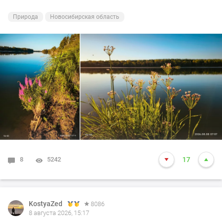
Природа
Новосибирская область
8
5242
17
KostyaZed
8086
8 августа 2026, 15:17