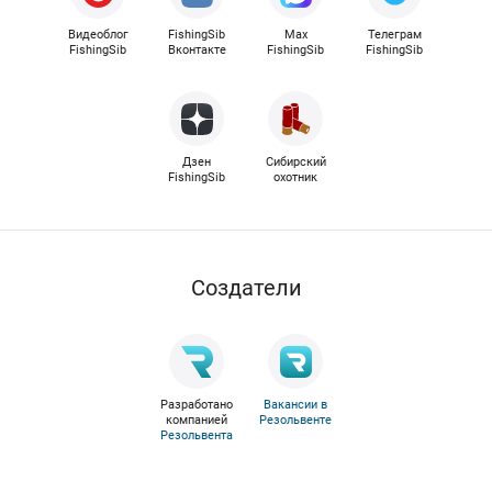
Видеоблог
FishingSib
Max
Телеграм
FishingSib
Вконтакте
FishingSib
FishingSib
Дзен
Сибирский
FishingSib
охотник
Cоздатели
Разработано
Вакансии в
компанией
Резольвенте
Резольвента