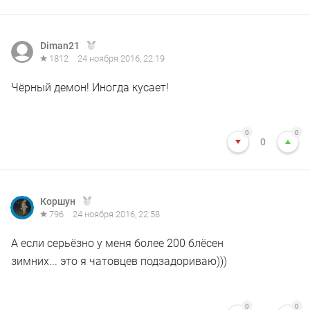
Diman21
1812
24 ноября 2016, 22:19
Чёрный демон! Иногда кусает!
0
0
0
Коршун
796
24 ноября 2016, 22:58
А если серьёзно у меня более 200 блёсен
зимних... это я чатовцев подзадориваю)))
0
0