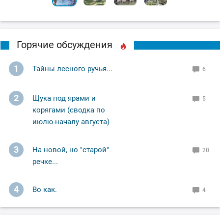
Горячие обсуждения
1
Тайны лесного ручья...
6
2
Щука под ярами и
5
корягами (сводка по
июлю-началу августа)
3
На новой, но "старой"
20
речке...
4
Во как.
4