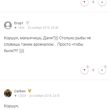
0
Егор1
1534
24 ноября 2016, 23:40
Коршун, маньячишь, Даня?))) Столько рыбы не
словишь таким арсеналом... Просто чтобы
были?!!! ))))
0
0
0
Carbon
12003
24 ноября 2016, 23:51
Коршун,