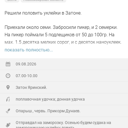
поклевки здесь были настолько необыкновенными...
Даже дыхание перехватывало... А особенно, когда
Решили половить уклейки в Затоне.
рыба всплывёт за мушкой, но в последний момент
Приехали около семи. Забросили пикер, и 2 семерки.
развернётся... Ух, блин...)))
На пикер поймали 5 подлещиков от 50 до 100гр. На
Побродил по речке часа два всего, прошёл только два
мах. 1.5 десятка мелких сорог, и с десяток наноуклеек.
переката. Но столько удовольствий получил от
Дно все зарасло травой,, кормушку 30 гр не протянуть.
показать полностью...
рыбалки!!! И от работы снастью в заросшей наглухо
В десять клёв вообще вырубило.
речушке, и от тишины, нарушаемой только птицами и
09.08.2026
P.S. в общем, до сентября на водозаборе делать
редкими автомобилями где-то вдалеке... И от рыб,
07.00-10.00
нечего. Все всем НХНЧ.
само-собой))
Затон Яринский.
Из интересного: в отличие от суенгинских, местные
поплавочная удочка; донная удочка
ельцы плохо реагировали на крупных мушек. И, как
показалось, на светлые тоже активность была
Опарыш , червь. Прикорм Дунаев.
пониже... Пух какой-то плывёт белый, вроде как, от
Отправдал на заморозку. Осенью будем судака на
репейника...
замороженную уклейку ловить.