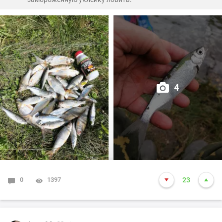
Завтра попробую туда же... Очень постараюсь!))
С такими ельцами никакая рыба на букву "ХА"... Ну, как
той самой бабке - интернет ваш...
4
0
1397
23