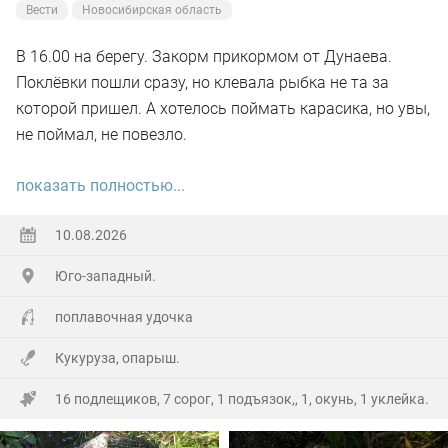
Вести
Новосибирская область
В 16.00 на берегу. Закорм прикормом от Дунаева.
Поклёвки пошли сразу, но клевала рыбка не та за
которой пришел. А хотелось поймать карасика, но увы,
не поймал, не повезло.
Клев был вяло-текущий , но до 20.00 своих 3кг я
показать полностью...
выудил. С 20.30 до 21.30 покидал спиннинг. Ни один
окунь не пострадал. Вроде все , всем НХНЧ.
10.08.2026
Юго-западный.
На другой точки, знакомый все-же 3 карасиков
выудил(последнее фото).
поплавочная удочка
Кукуруза, опарыш.
16 подлещиков, 7 сорог, 1 подъязок,, 1, окунь, 1 уклейка.