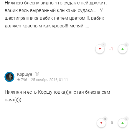
Нижнею блесну видно что судак с ней дружит,
вабик весь вырванный клыками судака..... У
шестигранника вабик не тем цветом!!!, вабик
должен красным как кровь!!! меняй.....
-1
0
-1
Коршун
796
25 ноября 2016, 01:11
Нижняя и есть Коршуновка)))лютая блесна сам
паял))))
0
0
0