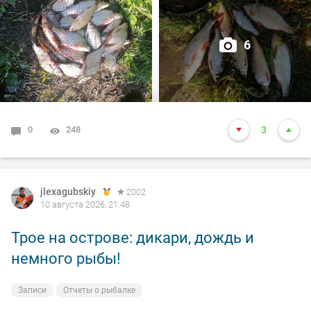
6
0
248
3
jlexagubskiy
2002
10 августа 2026, 21:48
Трое на острове: дикари, дождь и
немного рыбы!
Записи
Отчеты о рыбалке