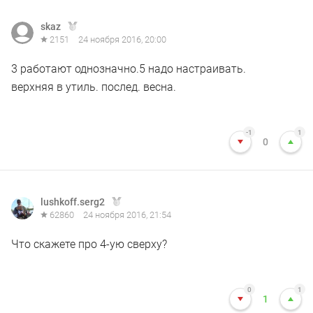
skaz
2151
24 ноября 2016, 20:00
3 работают однозначно.5 надо настраивать.
верхняя в утиль. послед. весна.
-1
1
0
lushkoff.serg2
62860
24 ноября 2016, 21:54
Что скажете про 4-ую сверху?
0
1
1