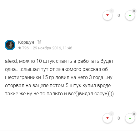
0
0
0
Коршун
796
29 ноября 2016, 11:46
alexd, можно 10 штук спаять а работать будет
одна....слышал тут от знакомого рассказ об
шестигранники 15 гр ловил на него 3 года...ну
оторвал на зацепе потом 5 штук купил вроде
такие же ну не то пальто и всё))видал сасун))))
0
0
0