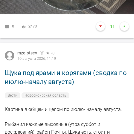
0
2473
11
mzolotsev
78
10 августа 2026, 11:19
Щука под ярами и корягами (сводка по
июлю-началу августа)
Вести
Новосибирская область
Картина в общем и целом по июлю- началу августа.
Рыбачил каждые выходные (утра суббот и
воскресений), район Почты. Щука есть, стоит и