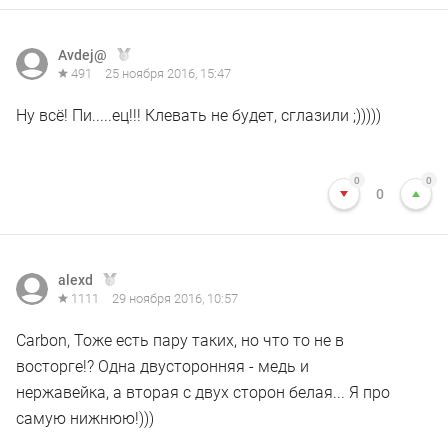
Avdej@
491
25 ноября 2016, 15:47
Ну всё! Пи.....ец!!! Клевать не будет, сглазили ;)))))
0
0
0
alexd
1111
29 ноября 2016, 10:57
Carbon, Тоже есть пару таких, но что то не в
восторге!? Одна двусторонняя - медь и
нержавейка, а вторая с двух сторон белая... Я про
самую нижнюю!)))