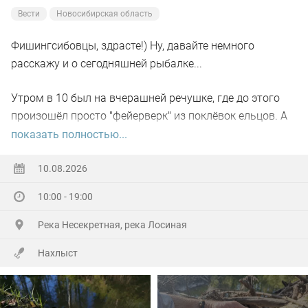
Вести
Новосибирская область
Фишингсибовцы, здрасте!) Ну, давайте немного
расскажу и о сегодняшней рыбалке...
Утром в 10 был на вчерашней речушке, где до этого
произошёл просто "фейерверк" из поклёвок ельцов. А
вот сегодня река показала мне, что то, что было вчера
показать полностью...
будет только "послезавтра"... Возможно...
10.08.2026
Бродил до 15:00... Насобирал с десяток ельчиков
10:00 - 19:00
скромного размера. Перепробовал всяческие мушки,
менял подачу, места... Но сегодня елец был, видимо,
Река Несекретная, река Лосиная
сыт...
Нахлыст
Печалиться и унывать - не мой вариант!)) Рванул в
"неизвестность" - речку, находящуюся в десятке