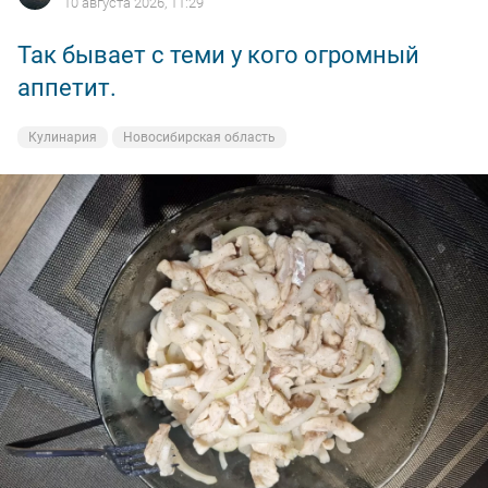
10 августа 2026, 11:29
постарались. Точно не скажу, не смотрел на часы, но
приблизительно ближе к 10:00 начали давать воду.
Так бывает с теми у кого огромный
Вышел попить кофе и перевязать муху, решил одной
аппетит.
ловить, мороки меньше. С подъёмом воды рыбка
поменяла локацию, попробовал найти - не получилось.
Кулинария
Новосибирская область
Поклевки стали совсем редкими, решил закончить т.к.
это уже не удовольствие. В 13:10 закончил сие занятие
и отправился домой. Сегодня удалось выловить
меньше 30 хвостов, + 15-20 сходов. На сегодня не
густо.
Всем удачи и НХНЧ !!!!