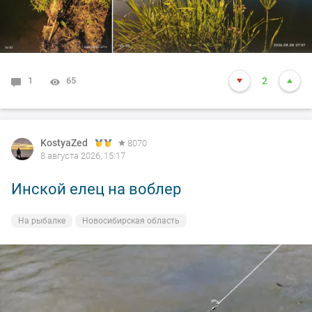
1
65
2
KostyaZed
8070
8 августа 2026, 15:17
Инской елец на воблер
На рыбалке
Новосибирская область