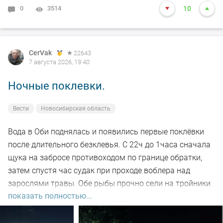
0
3514
10
CerVak
22643
7 августа 2026, 19:40
Ночные поклевки.
Вести
Новосибирская область
Вода в Оби поднялась и появились первые поклёвки
после длительного безклевья. С 22ч до 1часа сначала
щука на забросе противоходом по границе обратки,
затем спустя час судак при проходе воблера над
зарослями травы. Обе рыбы прочно сели на тройники
показать полностью...
и при чистке оказались с пустыми желудками. Ждем
дальнейших поклёвок.