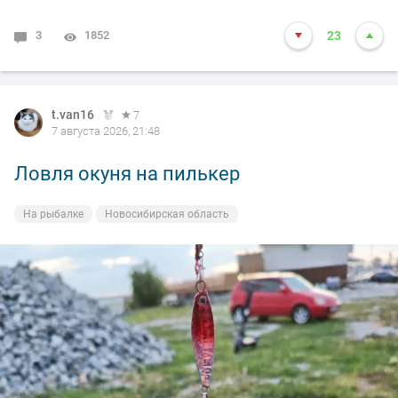
3
1852
23
t.van16
7
7 августа 2026, 21:48
Ловля окуня на пилькер
На рыбалке
Новосибирская область