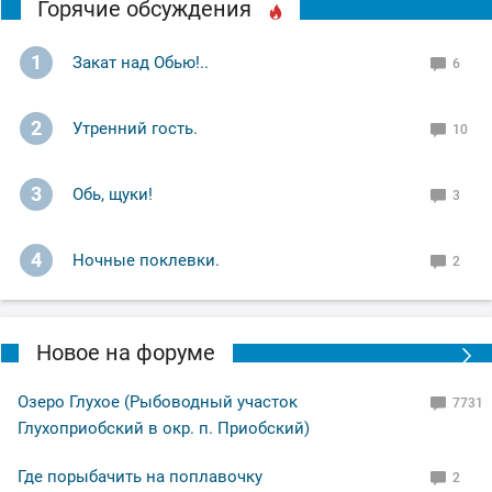
Горячие обсуждения
1
Закат над Обью!..
6
2
Утренний гость.
10
3
Обь, щуки!
3
4
Ночные поклевки.
2
Новое на форуме
Озеро Глухое (Рыбоводный участок
7731
Глухоприобский в окр. п. Приобский)
Где порыбачить на поплавочку
2