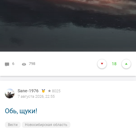
6
798
18
Sane-1976
8025
7 августа 2026, 22:55
Обь, щуки!
Вести
Новосибирская область