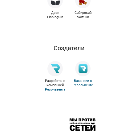
Дзен
Сибирский
FishingSib
охотник
Cоздатели
Разработано
Вакансии в
компанией
Резольвенте
Резольвента