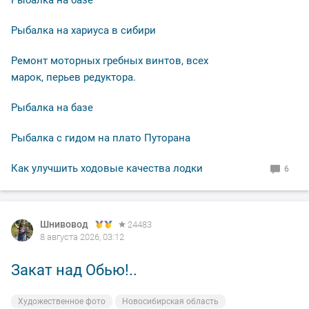
Рыбалка на базе
судаковые поклёвки, но поторопился!🥴
Рыбалка на хариуса в сибири
И всё равно остался доволен, поклёвками
Ремонт моторных гребных винтов, всех
насладился,рыбу поймал,закат был волшебный!
марок, перьев редуктора.
Ну а вам Друзья желаю НХНЧ и чтобы от рыболовного
Рыбалка на базе
процесса вы получали только приятные впечатления!
Рыбалка с гидом на плато Путорана
С уважением Шнивовод!🤝
Как улучшить ходовые качества лодки
6
Шнивовод
24483
8 августа 2026, 03:12
Закат над Обью!..
Художественное фото
Новосибирская область