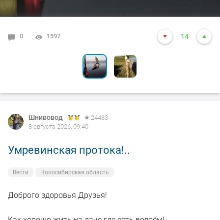
0
0
1597
1564
14
5
Шнивовод
24483
8 августа 2026, 09:40
Умревинская протока!..
Вести
Новосибирская область
Доброго здоровья Друзья!
Как хорошо жить на даче где есть водоём!