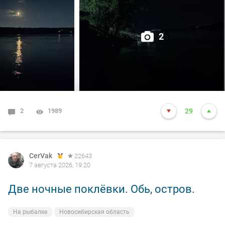
2
2
1989
29
CerVak
22643
7 августа 2026, 19:20
Две ночные поклёвки. Обь, остров.
На рыбалке
Новосибирская область