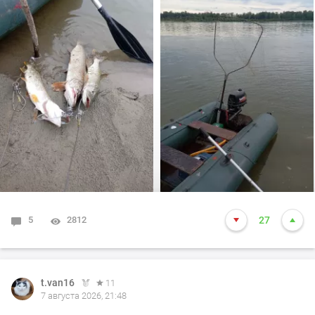
корягам. Уже много написал)))). Так вот, сегодня
долбил до вечера выхода не как от слова совсем!!! Но
произошло не которое событие. Я предупредил деда
т.е собирайся домой, а сам от него 100м. И в отвес
между бревен я опустил блесну и понятно толи зацеп,
толи рыба, да оказалось опять дур махина, но я думаю
14-15 это точно. Так вот она меня помучила и я ее в
подсак, сильно ударила и в сплеск. Как так получилось
что в подсаке осталась одна блесна. Ну и как всегда
вам нхнч!!!
5
2812
27
t.van16
11
7 августа 2026, 21:48