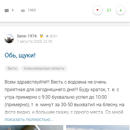
6
1363
21
Sane-1976
8051
7 августа 2026, 22:55
Обь, щуки!
Вести
Новосибирская область
Всем здравствуйте!!! Весть с водоема не очень
приятная для сегодняшнего дня!!! Буду краток, т. е. с
утра примерно с 9:30 буквально успел до 10:00
(примерно), т. е. минут за 30-50 выхватил на блесну, на
фото видно, и большее скажу, с одного места. Со мной
показать полностью...
был рыбак, который рыбачил с берега, т. е. я его увез
на остров на белую рыбу, а сам дальше, как обычно, по