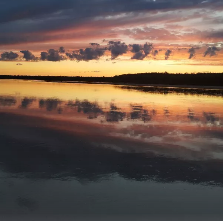
С уважением Шнивовод!🤝