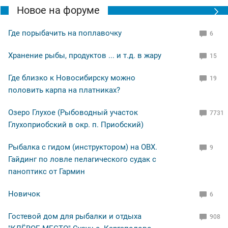
Новое на форуме
Где порыбачить на поплавочку
6
Хранение рыбы, продуктов ... и т.д. в жару
15
Где близко к Новосибирску можно
19
половить карпа на платниках?
Озеро Глухое (Рыбоводный участок
7731
Глухоприобский в окр. п. Приобский)
Рыбалка с гидом (инструктором) на ОВХ.
9
Гайдинг по ловле пелагического судак с
паноптикс от Гармин
Новичок
6
Гостевой дом для рыбалки и отдыха
908