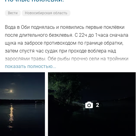
Вести
Новосибирская область
Вода в Оби поднялась и появились первые поклёвки
после длительного безклевья. С 22ч до 1часа сначала
щука на забросе противоходом по границе обратки,
затем спустя час судак при проходе воблера над
зарослями травы. Обе рыбы прочно сели на тройники
показать полностью...
и при чистке оказались с пустыми желудками. Ждем
дальнейших поклёвок.
2