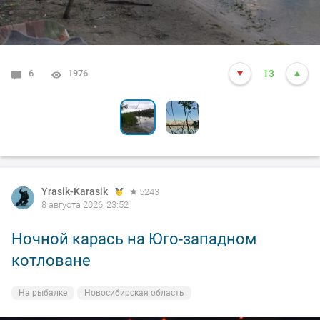
6
1
1976
3212
13
13
Yrasik-Karasik
5243
8 августа 2026, 23:52
Ночной карась на Юго-западном
котловане
На рыбалке
Новосибирская область