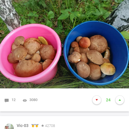
12
3080
24
Vic-03
42708