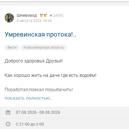
Шнивовод
24540
8 августа 2026, 09:40
Умревинская протока!..
Вести
Новосибирская область
Доброго здоровья Друзья!
Как хорошо жить на даче где есть водоём!
Поработал,поехал порыбачить!
показать полностью...
Вот так я и поступил вчера, сначала
поработал"цирюльником" 😂в теплицах!
07.08.2026 - 08.08.2026
С 21-00 до 2-00
А вечером захотелось повторить предыдущее "ночное