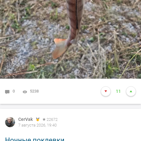
0
5238
11
CerVak
22672
7 августа 2026, 19:40
Ночные поклевки.