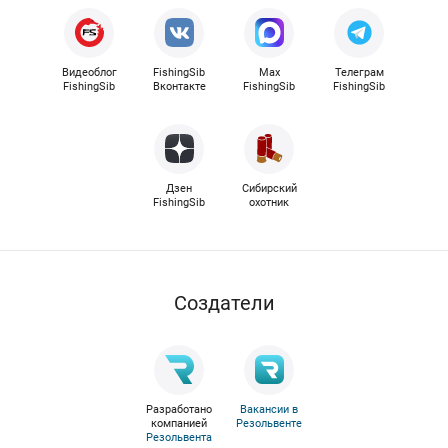
Видеоблог
FishingSib
Max
Телеграм
FishingSib
Вконтакте
FishingSib
FishingSib
Дзен
Сибирский
FishingSib
охотник
Cоздатели
Разработано
Вакансии в
компанией
Резольвенте
Резольвента