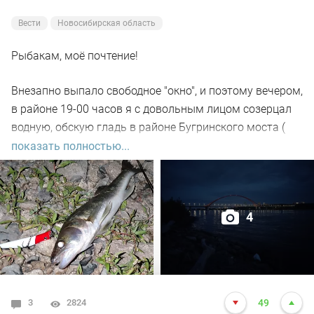
Вести
Новосибирская область
Рыбакам, моё почтение!
Внезапно выпало свободное "окно", и поэтому вечером,
в районе 19-00 часов я с довольным лицом созерцал
водную, обскую гладь в районе Бугринского моста (
правый берег).
показать полностью...
Отдыхающего люда просто тьма, и на берегу ,и на
воде. Сапы, катера, гидроциклы всяких мастей
4
поднимали нехилую волну до самой темноты.
По сути: рыбалил только на спиннинг, помощниками
выступили "вертушки" и воблера.
3
2824
49
С вечера поклёвок не увидел. Наступило тёмное время.