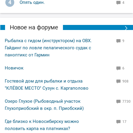
4
Опять один.
4
Новое на форуме
Рыбалка с гидом (инструктором) на ОВХ.
9
Гайдинг по ловле пелагического судак с
паноптикс от Гармин
Новичок
6
Гостевой дом для рыбалки и отдыха
908
"КЛЁВОЕ МЕСТО" Сузун с. Каргаполово
Озеро Глухое (Рыбоводный участок
7730
Глухоприобский в окр. п. Приобский)
Где близко к Новосибирску можно
17
половить карпа на платниках?