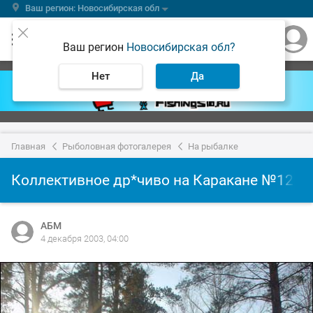
Ваш регион: Новосибирская обл
Ваш регион
Новосибирская обл?
Нет
Да
Главная
Рыболовная фотогалерея
На рыбалке
Коллективное др*чиво на Каракане №12
АБМ
4 декабря 2003, 04:00