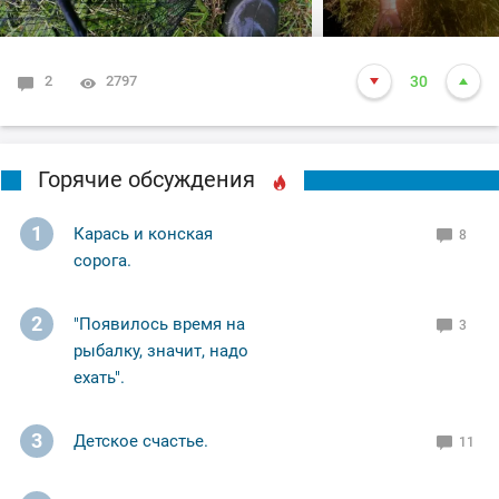
2
2797
30
Горячие обсуждения
1
Карась и конская
8
сорога.
2
"Появилось время на
3
рыбалку, значит, надо
ехать".
3
Детское счастье.
11