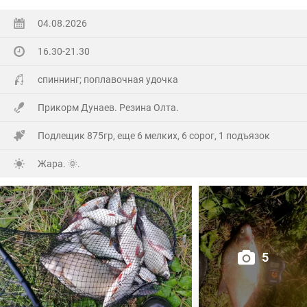
Ну а так все как обычно, свои 2.5 кг белой рыбы
поймал.
04.08.2026
16.30-21.30
На заказе еще покидал спиннинг. Поймал 8 наников.
Отпустил, и пошел домой.
спиннинг; поплавочная удочка
Прикорм Дунаев. Резина Олта.
Подлещик 875гр, еще 6 мелких, 6 сорог, 1 подъязок
Жара. 🌞.
5