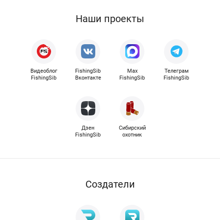
Наши проекты
Видеоблог
FishingSib
Max
Телеграм
FishingSib
Вконтакте
FishingSib
FishingSib
Дзен
Сибирский
FishingSib
охотник
Cоздатели