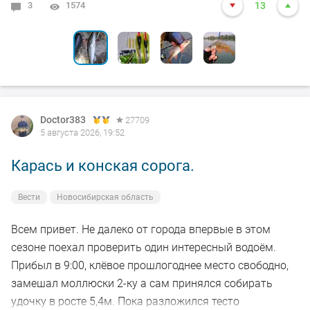
3
8
0
0
0
1574
7900
3621
3142
4627
13
10
7
6
8
Doctor383
27709
5 августа 2026, 19:52
Карась и конская сорога.
Вести
Новосибирская область
Всем привет. Не далеко от города впервые в этом
сезоне поехал проверить один интересный водоём.
Прибыл в 9:00, клёвое прошлогоднее место свободно,
замешал моллюски 2-ку а сам принялся собирать
удочку в росте 5,4м. Пока разложился тесто