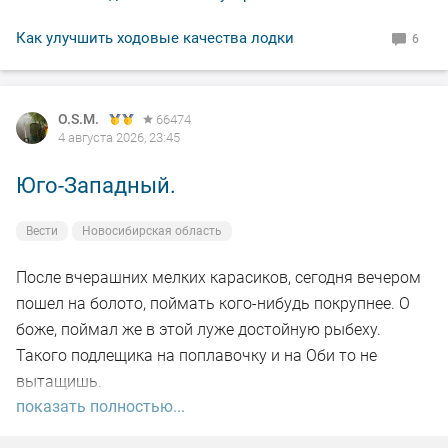
Как улучшить ходовые качества лодки
6
O.S.M.
66474
4 августа 2026, 23:45
Юго-Западный.
Вести
Новосибирская область
После вчерашних мелких карасиков, сегодня вечером
пошел на болото, поймать кого-нибудь покрупнее. О
боже, поймал же в этой луже достойную рыбеху.
Такого подлещика на поплавочку и на Оби то не
вытащишь.
показать полностью...
Ну а так все как обычно, свои 2.5 кг белой рыбы