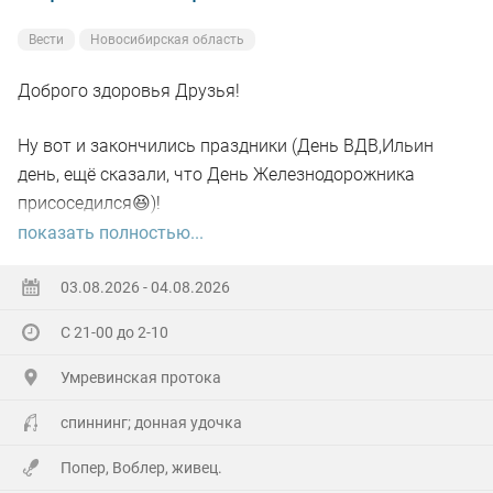
Вести
Новосибирская область
Доброго здоровья Друзья!
Ну вот и закончились праздники (День ВДВ,Ильин
день, ещё сказали, что День Железнодорожника
присоседился😆)!
показать полностью...
А самое главное отметил своё День рождения!🥳
03.08.2026 - 04.08.2026
Хоть и не Юбилей,а гульнули на Славу!
С 21-00 до 2-10
Гостей понаехало(со всех Волостей),сюрприз устроили
Умревинская протока
кумовья из Бердска!😲
спиннинг; донная удочка
Далековато ехать,но они ничего не сказав,не зная
Попер, Воблер, живец.
точного адреса (потому как первый раз приехали)по