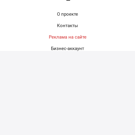
Новое на форуме
Гостевой дом для рыбалки и отдыха
908
"КЛЁВОЕ МЕСТО" Сузун с. Каргаполово
Озеро Глухое (Рыбоводный участок
7730
Глухоприобский в окр. п. Приобский)
Где близко к Новосибирску можно
17
половить карпа на платниках?
Помогите опознать приманку
39
Рыбалка на катере Новосибирск
267
Новичок
5
Правила рыболовства в НСО в 2026 году
67