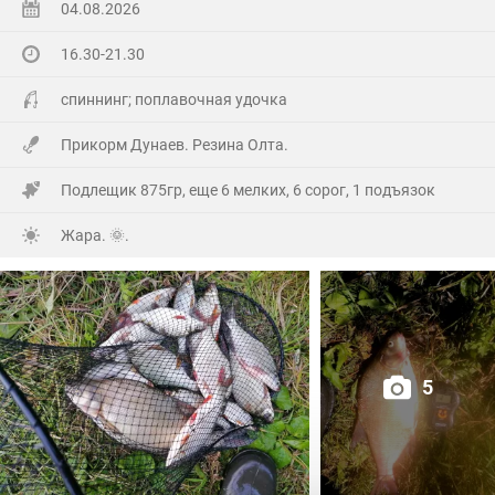
поймал.
04.08.2026
16.30-21.30
На заказе еще покидал спиннинг. Поймал 8 наников.
Отпустил, и пошел домой.
спиннинг; поплавочная удочка
Прикорм Дунаев. Резина Олта.
Подлещик 875гр, еще 6 мелких, 6 сорог, 1 подъязок
Жара. 🌞.
5