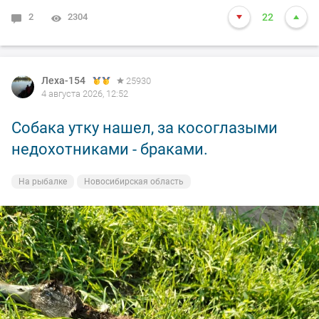
2
2304
22
Леха-154
25930
4 августа 2026, 12:52
Собака утку нашел, за косоглазыми
недохотниками - браками.
На рыбалке
Новосибирская область