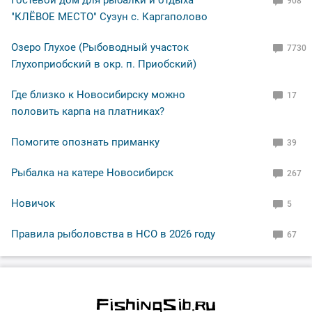
0
2435
18
Горячие обсуждения
1
Кудряшевская протока.
6
2
Карась и конская
5
сорога.
3
Опять один.
3
4
Копчёные дни
16