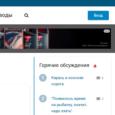
 ВОДЫ
Вход
Горячие обсуждения
1
Карась и конская
8
сорога.
2
"Появилось время
3
на рыбалку, значит,
надо ехать".