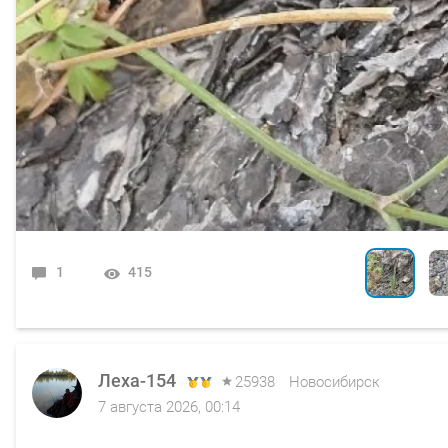
1
0
0
0
0
415
351
348
355
339
Леха-154
25938
Новосибирск
7 августа 2026, 00:14