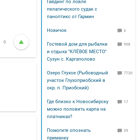
Гайдинг по ловле
пелагического судак с
паноптикс от Гармин
Новичок
6
0
Гостевой дом для рыбалки
908
и отдыха "КЛЁВОЕ МЕСТО"
Сузун с. Каргаполово
Озеро Глухое (Рыбоводный
7730
участок Глухоприобский в
окр. п. Приобский)
Где близко к Новосибирску
17
можно половить карпа на
платниках?
Помогите опознать
39
приманку