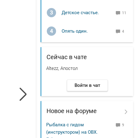
3
Детское счастье.
11
4
Опять один.
4
Сейчас в чате
Altezz, Апостол
Войти в чат
Новое на форуме
Рыбалка с гидом
9
(инструктором) на ОВХ.