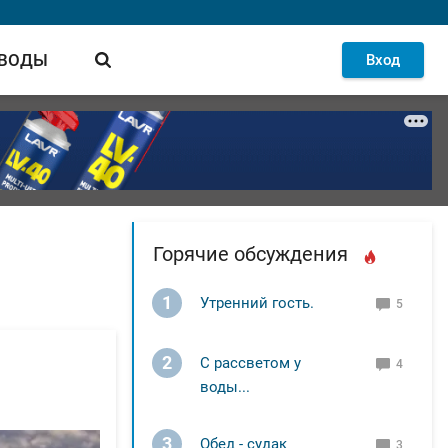
 ВОДЫ
Вход
Горячие обсуждения
1
Утренний гость.
5
2
С рассветом у
4
воды...
3
Обед - судак
3