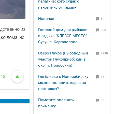
пелагического судак с
паноптикс от Гармин
Новичок
6
дственно из
Гостевой дом для рыбалки
908
и отдыха "КЛЁВОЕ МЕСТО"
ко дома, но
Сузун с. Каргаполово
Озеро Глухое (Рыбоводный
7730
участок Глухоприобский в
окр. п. Приобский)
Где близко к Новосибирску
10
17
можно половить карпа на
платниках?
Помогите опознать
39
приманку