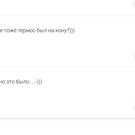
же тоже термос был на кону?)))
но это было.....-)))