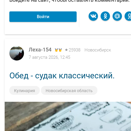
Войти
Леха-154
Леха-154
25938
25938
Новосибирск
Новосибирск
7 августа 2026, 12:45
7 августа 2026, 00:14
Обед - судак классический.
Вечерка.
Кулинария
На рыбалке
Новосибирская область
Новосибирская область