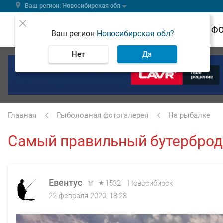
Ваш регион: Новосибирская обл
ВЕСТИ
Ф
Ваш регион
Новосибирская обл?
Нет
Да
Главная
Рыболовная фотогалерея
На рыбалке
Самый правильный бутерброд
Евентус
1532
Новосибирск
22 февраля 2020, 18:28