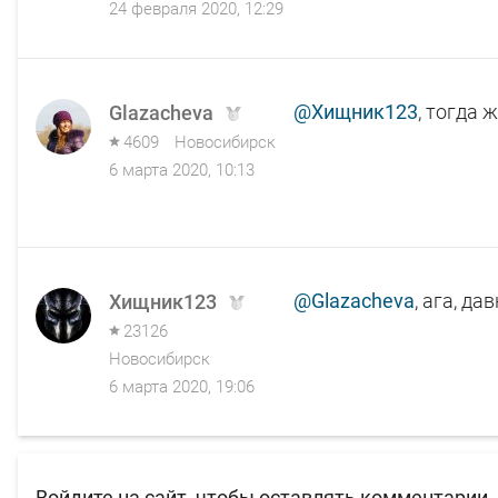
24 февраля 2020, 12:29
@Хищник123
, тогда 
Glazacheva
4609
Новосибирск
6 марта 2020, 10:13
@Glazacheva
, ага, дав
Хищник123
23126
Новосибирск
6 марта 2020, 19:06
Войдите на сайт, чтобы оставлять комментарии.