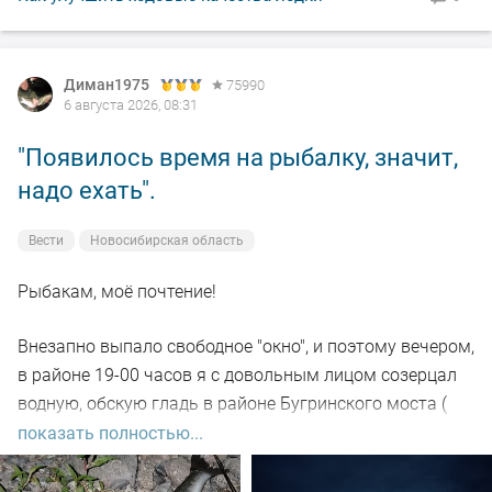
Диман1975
75990
6 августа 2026, 08:31
"Появилось время на рыбалку, значит,
надо ехать".
Вести
Новосибирская область
Рыбакам, моё почтение!
Внезапно выпало свободное "окно", и поэтому вечером,
в районе 19-00 часов я с довольным лицом созерцал
водную, обскую гладь в районе Бугринского моста (
правый берег).
показать полностью...
Отдыхающего люда просто тьма, и на берегу ,и на