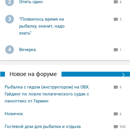
2
Опять один.
4
3
"Появилось время на
3
рыбалку, значит, надо
ехать".
4
Вечерка.
1
Новое на форуме
Рыбалка с гидом (инструктором) на ОВХ.
9
Гайдинг по ловле пелагического судак с
паноптикс от Гармин
Новичок
6
Гостевой дом для рыбалки и отдыха
908