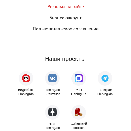
Реклама на сайте
Бизнес-аккаунт
Пользовательское соглашение
Наши проекты
Видеоблог
FishingSib
Max
Телеграм
FishingSib
Вконтакте
FishingSib
FishingSib
Дзен
Сибирский
FishingSib
охотник