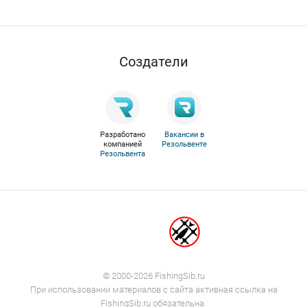
Cоздатели
Разработано
Вакансии в
компанией
Резольвенте
Резольвента
© 2000-2026 FishingSib.ru
При использовании материалов с сайта активная ссылка на
FishingSib.ru обязательна.