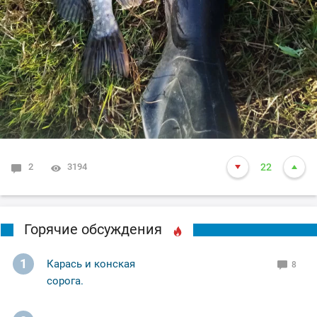
2
3194
22
Горячие обсуждения
1
Карась и конская
8
сорога.