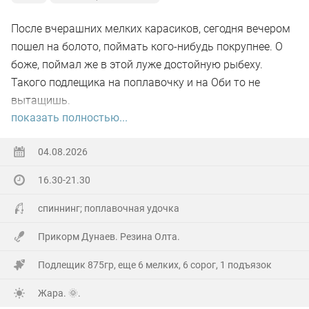
После вчерашних мелких карасиков, сегодня вечером
пошел на болото, поймать кого-нибудь покрупнее. О
боже, поймал же в этой луже достойную рыбеху.
Такого подлещика на поплавочку и на Оби то не
вытащишь.
показать полностью...
Ну а так все как обычно, свои 2.5 кг белой рыбы
поймал.
04.08.2026
16.30-21.30
На заказе еще покидал спиннинг. Поймал 8 наников.
Отпустил, и пошел домой.
спиннинг; поплавочная удочка
Прикорм Дунаев. Резина Олта.
Подлещик 875гр, еще 6 мелких, 6 сорог, 1 подъязок
Жара. 🌞.