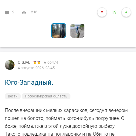
2
6
1216
1362
19
22
O.S.M.
66474
4 августа 2026, 23:45
Юго-Западный.
Вести
Новосибирская область
После вчерашних мелких карасиков, сегодня вечером
пошел на болото, поймать кого-нибудь покрупнее. О
боже, поймал же в этой луже достойную рыбеху.
Такого подлещика на поплавочку и на Оби то не