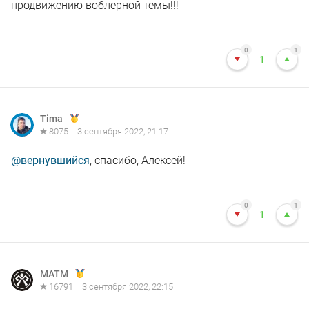
продвижению воблерной темы!!!
0
1
1
Tima
8075
3 сентября 2022, 21:17
@вернувшийся
, спасибо, Алексей!
0
1
1
MATM
16791
3 сентября 2022, 22:15