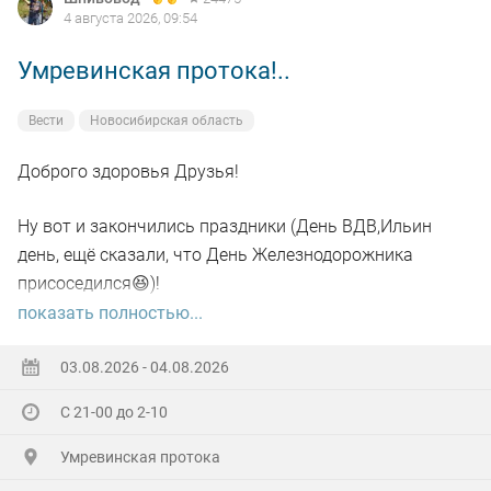
4 августа 2026, 09:54
Умревинская протока!..
Вести
Новосибирская область
Доброго здоровья Друзья!
Ну вот и закончились праздники (День ВДВ,Ильин
день, ещё сказали, что День Железнодорожника
присоседился😆)!
показать полностью...
А самое главное отметил своё День рождения!🥳
03.08.2026 - 04.08.2026
Хоть и не Юбилей,а гульнули на Славу!
С 21-00 до 2-10
Гостей понаехало(со всех Волостей),сюрприз устроили
Умревинская протока
кумовья из Бердска!😲