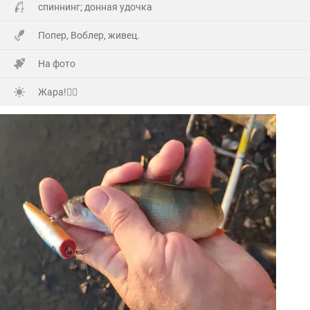
спиннинг; донная удочка
Далековато ехать,но они ничего не сказав,не зная
Попер, Воблер, живец.
точного адреса (потому как первый раз приехали)по
навигатору, полвосьмого утра уже сигналили под
На фото
окнами!
Жара!🙂‍↕️
А мы уже с ночи начали отмечать и легли уже часа в
три !
Но я был очень рад их приезду!🤗
8
Много добрых слов было сказано, конечно подарков,ну
и выпито (Самсона) немало!🫣
Вчера все гости разъехались и я решил попробовать
досидеть до ночи на рыбалке!
6
1770
36
Начал рыбалку традиционно с поппера и живца!