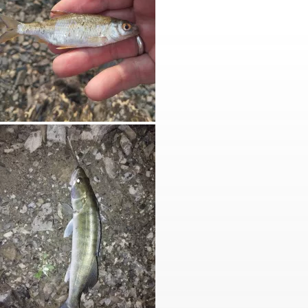
С уважением Шнивовод!🤝
0
2297
18
Николай.
3423
3 августа 2026, 19:34
Просто коряга
Природа
Красноярский край