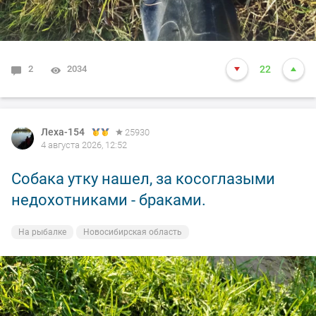
2
2034
22
Леха-154
25930
4 августа 2026, 12:52
Собака утку нашел, за косоглазыми
недохотниками - браками.
На рыбалке
Новосибирская область