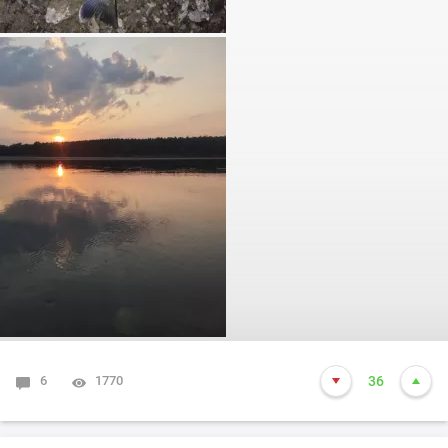
0
2912
22
Горячие обсуждения
1
Собака утку нашел, за
16
косоглазыми
недохотниками -