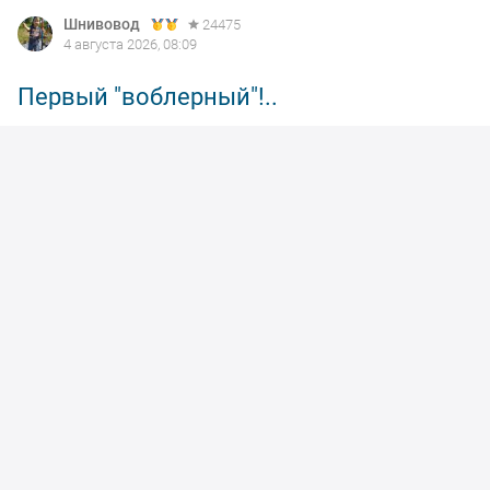
браками.
2
Лайфхак.
8
3
Кудряшевская протока.
6
4
Карась и конская
4
сорога.
Новое на форуме
Озеро Глухое (Рыбоводный участок
7730
Глухоприобский в окр. п. Приобский)
Где близко к Новосибирску можно
17
половить карпа на платниках?