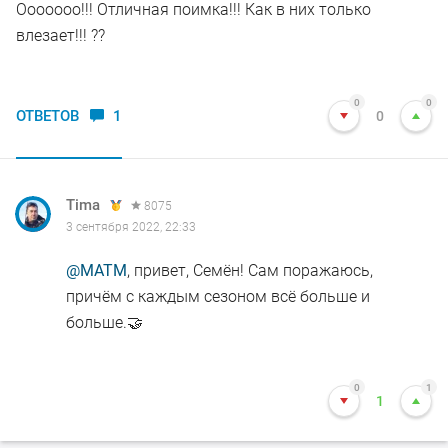
Ооооооо!!! Отличная поимка!!! Как в них только
влезает!!! ??
0
0
ОТВЕТОВ
1
0
Tima
8075
3 сентября 2022, 22:33
@MATM
, привет, Семён! Сам поражаюсь,
причём с каждым сезоном всё больше и
больше.🤝
0
1
1