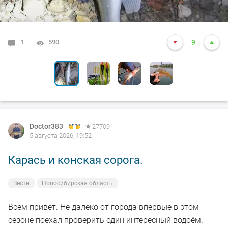
1
8
0
0
0
590
6877
3159
2734
4185
9
7
9
6
8
Doctor383
27709
5 августа 2026, 19:52
Карась и конская сорога.
Вести
Новосибирская область
Всем привет. Не далеко от города впервые в этом
сезоне поехал проверить один интересный водоём.