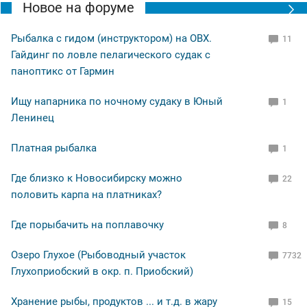
Новое на форуме
Рыбалка с гидом (инструктором) на ОВХ.
11
Гайдинг по ловле пелагического судак с
паноптикс от Гармин
Ищу напарника по ночному судаку в Юный
1
Ленинец
Платная рыбалка
1
Где близко к Новосибирску можно
22
половить карпа на платниках?
Где порыбачить на поплавочку
8
Озеро Глухое (Рыбоводный участок
7732
Глухоприобский в окр. п. Приобский)
Хранение рыбы, продуктов ... и т.д. в жару
15