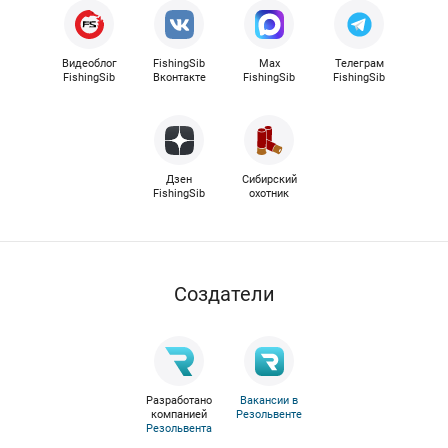
Видеоблог
FishingSib
Max
Телеграм
FishingSib
Вконтакте
FishingSib
FishingSib
Дзен
Сибирский
FishingSib
охотник
Cоздатели
Разработано
Вакансии в
компанией
Резольвенте
Резольвента