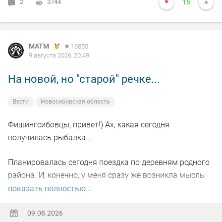
2
3744
15
MATM
16855
9 августа 2026, 20:49
На новой, но "старой" речке...
Вести
Новосибирская область
Фишингсибовцы, привет!) Ах, какая сегодня
получилась рыбалка...
Планировалась сегодня поездка по деревням родного
района. И, конечно, у меня сразу же возникла мысль:
пробежаться по небольшой речке, где когда-то давно-
показать полностью...
давно я уже бывал и даже поймал там рыбу на букву
"ХА" (честно отпустил тогда). Сомневался только в
09.08.2026