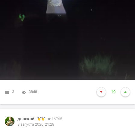
3
3848
19
донской
16765
8 августа 2026, 21:28