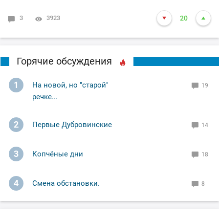
3
3923
20
Горячие обсуждения
1
На новой, но "старой"
19
речке...
2
Первые Дубровинские
14
3
Копчёные дни
18
4
Смена обстановки.
8