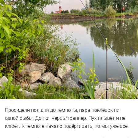
Просидели пол дня до темноты, пара поклёвок ни
одной рыбы. Донки, червь/траппер. Пух плывёт и не
клюёт. К темноте начало подёргивать, но мы уже всё.