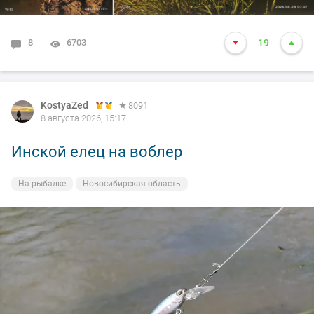
8
6703
19
KostyaZed
8091
8 августа 2026, 15:17
Инской елец на воблер
На рыбалке
Новосибирская область