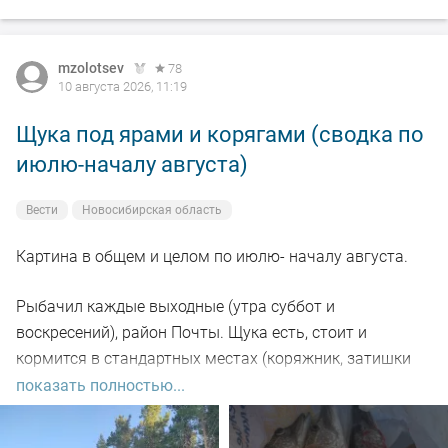
mzolotsev
78
10 августа 2026, 11:19
Щука под ярами и корягами (сводка по
июлю-началу августа)
Вести
Новосибирская область
Картина в общем и целом по июлю- началу августа.
Рыбачил каждые выходные (утра суббот и
воскресений), район Почты. Щука есть, стоит и
кормится в стандартных местах (коряжник, затишки
под глубокими берегами), но халявы нет - приходится
показать полностью...
искать и тогда успех есть и будет).