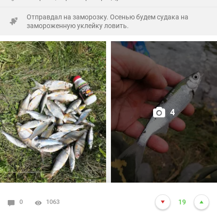
пониже... Пух какой-то плывёт белый, вроде как, от
Отправдал на заморозку. Осенью будем судака на
репейника...
замороженную уклейку ловить.
Завтра попробую туда же... Очень постараюсь!))
С такими ельцами никакая рыба на букву "ХА"... Ну, как
той самой бабке - интернет ваш...
4
0
1063
19