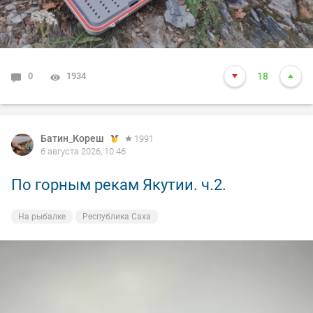
0
1934
18
Батин_Кореш
1991
6 августа 2026, 10:46
По горным рекам Якутии. ч.2.
На рыбалке
Республика Саха