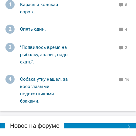
1
Карась и конская
8
сорога.
2
Опять один.
4
3
"Появилось время на
2
рыбалку, значит, надо
ехать".
4
Собака утку нашел, за
16
косоглазыми
недохотниками -
браками.
Новое на форуме