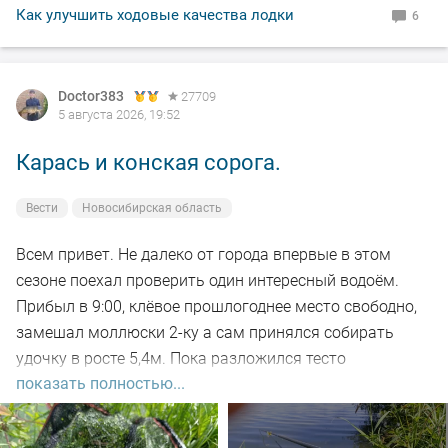
По уровню воды всё путём, особых спадов и скачков
Как улучшить ходовые качества лодки
6
не наблюдал. Малёк в изобилии, плавает вольготно.
Рыбакам, НХНЧ и рыбацких дней!
Doctor383
27709
5 августа 2026, 19:52
Карась и конская сорога.
Вести
Новосибирская область
Всем привет. Не далеко от города впервые в этом
сезоне поехал проверить один интересный водоём.
Прибыл в 9:00, клёвое прошлогоднее место свободно,
замешал моллюски 2-ку а сам принялся собирать
удочку в росте 5,4м. Пока разложился тесто
показать полностью...
настоялось, 5-ть закормочных забросов и в бой.
Заброс за забросом, рыба кормится, видно по
характерным пузырям на воде а поклёвок нет. Минут