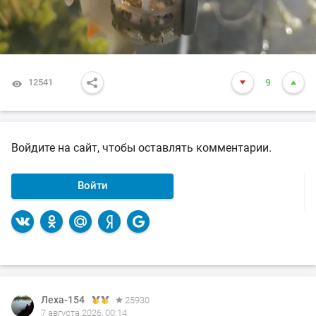
12541
9
Войдите на сайт, чтобы оставлять комментарии.
Войти
Леха-154
Леха-154
25930
25930
7 августа 2026, 00:14
4 августа 2026, 12:52