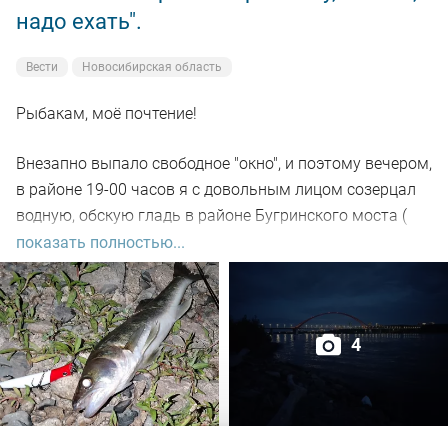
надо ехать".
Вести
Новосибирская область
Рыбакам, моё почтение!
Внезапно выпало свободное "окно", и поэтому вечером,
в районе 19-00 часов я с довольным лицом созерцал
водную, обскую гладь в районе Бугринского моста (
правый берег).
показать полностью...
Отдыхающего люда просто тьма, и на берегу ,и на
воде. Сапы, катера, гидроциклы всяких мастей
4
поднимали нехилую волну до самой темноты.
По сути: рыбалил только на спиннинг, помощниками
выступили "вертушки" и воблера.