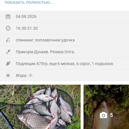
показать полностью...
Ну а так все как обычно, свои 2.5 кг белой рыбы
поймал.
04.08.2026
16.30-21.30
На заказе еще покидал спиннинг. Поймал 8 наников.
Отпустил, и пошел домой.
спиннинг; поплавочная удочка
Прикорм Дунаев. Резина Олта.
Подлещик 875гр, еще 6 мелких, 6 сорог, 1 подъязок
Жара. 🌞.
5