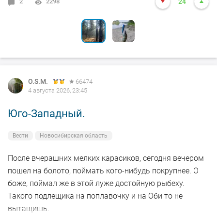
2
6
2298
2131
24
24
O.S.M.
66474
4 августа 2026, 23:45
Юго-Западный.
Вести
Новосибирская область
После вчерашних мелких карасиков, сегодня вечером
пошел на болото, поймать кого-нибудь покрупнее. О
боже, поймал же в этой луже достойную рыбеху.
Такого подлещика на поплавочку и на Оби то не
вытащишь.