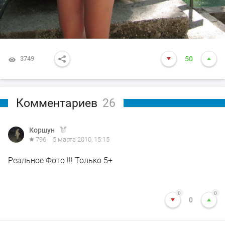
3749
50
Комментариев
26
Коршун
796
5 марта 2010, 15:15
Реальное Фото !!! Только 5+
0
0
0