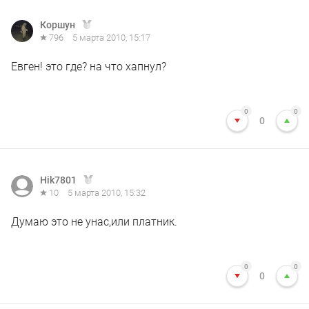
Коршун
796
5 марта 2010, 15:17
Евген! это где? на что хапнул?
0
0
0
Hik7801
10
5 марта 2010, 15:32
Думаю это не унас,или платник.
0
0
0