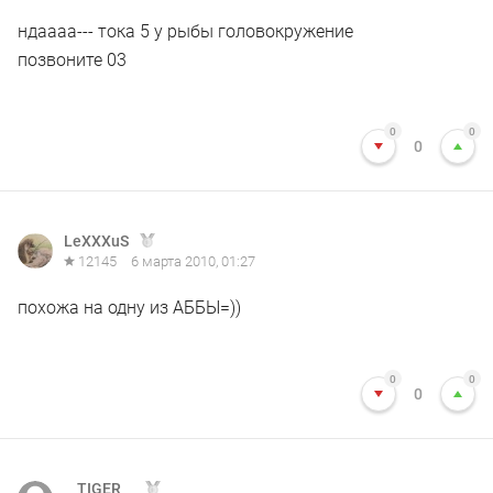
ндаааа--- тока 5 у рыбы головокружение
позвоните 03
0
0
0
LeXXXuS
12145
6 марта 2010, 01:27
похожа на одну из АББЫ=))
0
0
0
__TIGER__