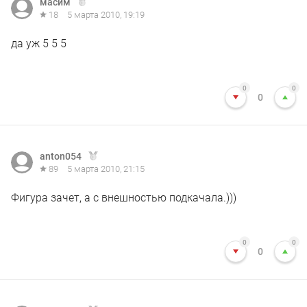
масим
18
5 марта 2010, 19:19
да уж 5 5 5
0
0
0
anton054
89
5 марта 2010, 21:15
Фигура зачет, а с внешностью подкачала.)))
0
0
0