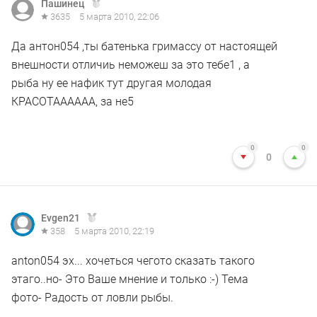
Пашинец
3635
5 марта 2010, 22:06
Да антон054 ,ты батенька гримассу от настоящей
внешности отличиь неможеш за это тебе1 , а
рыба ну ее нафик тут другая молодая
КРАСОТАААААА, за не5
0
0
0
Evgen21
358
5 марта 2010, 22:19
anton054 эх... хочеться чегото сказать такого
этаго..но- Это Ваше мнение и только :-) Тема
фото- Радость от ловли рыбы.