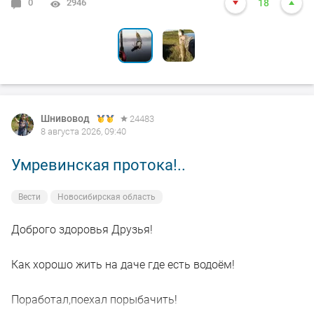
0
0
2946
2397
18
8
Шнивовод
24483
8 августа 2026, 09:40
Умревинская протока!..
Вести
Новосибирская область
Доброго здоровья Друзья!
Как хорошо жить на даче где есть водоём!
Поработал,поехал порыбачить!