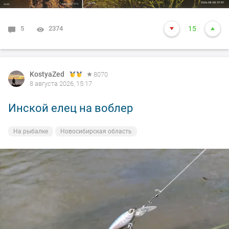
5
2374
15
KostyaZed
8070
8 августа 2026, 15:17
Инской елец на воблер
На рыбалке
Новосибирская область