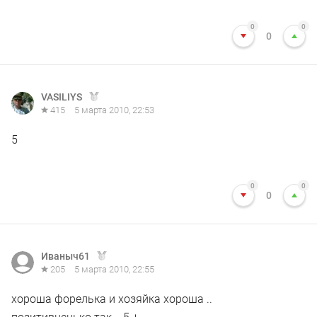
0
0
0
VASILIYS
415
5 марта 2010, 22:53
5
0
0
0
Иваныч61
205
5 марта 2010, 22:55
хороша форелька и хозяйка хороша ..