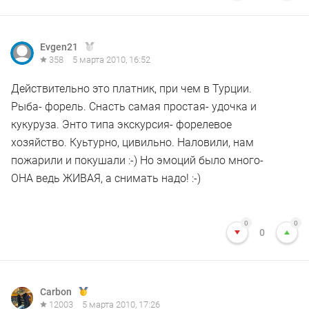
Evgen21
358
5 марта 2010, 16:52
Действительно это платник, при чем в Турции.
Рыба- форель. Снасть самая простая- удочка и
кукуруза. Энто типа экскурсия- форелевое
хозяйство. Куьтурно, цивильно. Наловили, нам
пожарили и покушали :-) Но эмоций было много-
ОНА ведь ЖИВАЯ, а снимать надо! :-)
0
0
0
Carbon
12003
5 марта 2010, 17:26