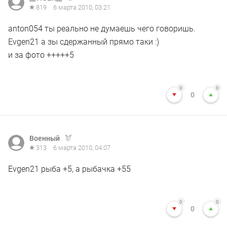
819
6 марта 2010, 03:21
anton054 ты реально не думаешь чего говоришь.
Evgen21 а зы сдержанный прямо таки :)
и за фото +++++5
0
0
0
Военный
313
6 марта 2010, 04:07
Evgen21 рыба +5, а рыбачка +55
0
0
0