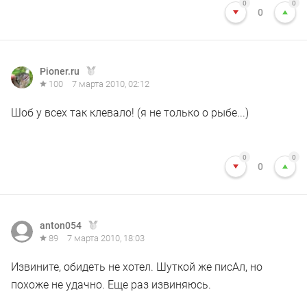
0
0
0
Pioner.ru
100
7 марта 2010, 02:12
Шоб у всех так клевало! (я не только о рыбе...)
0
0
0
anton054
89
7 марта 2010, 18:03
Извините, обидеть не хотел. Шуткой же писАл, но
похоже не удачно. Еще раз извиняюсь.