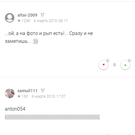
altai-2009
1238
6 марта 2010, 06:17
...ой, а на фото и рып есть!... Сразу и не
заметишь... :)))
0
0
0
samuil111
130
6 марта 2010, 17:07
anton054
(((((((((((((((((((((((((((((((((((((((((((((((((((((((((((((((