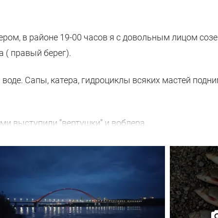
чером, в районе 19-00 часов я с довольным лицом соз
 ( правый берег).
а воде. Сапы, катера, гидроциклы всяких мастей подн
ми выступили "вертушки" и воблера.
ремя. Стихло в округе. Рыбаки есть. Комары есть. А, 
, и судачок грамм на 500 жадно атаковал утюг в 100 к
 грамм так 95), и на этом всё!
 транспортных средств. Вышел язь на охоту. В приор