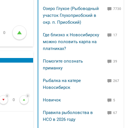
Озеро Глухое (Рыбоводный
7730
участок Глухоприобский в
окр. п. Приобский)
0
Где близко к Новосибирску
17
можно половить карпа на
платниках?
Помогите опознать
39
приманку
Рыбалка на катере
267
Новосибирск
0
0
0
Новичок
5
Правила рыболовства в
67
НСО в 2026 году