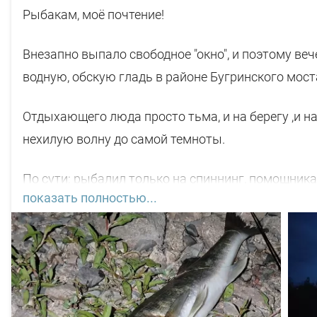
Рыбакам, моё почтение!
Внезапно выпало свободное "окно", и поэтому ве
водную, обскую гладь в районе Бугринского моста
Отдыхающего люда просто тьма, и на берегу ,и н
нехилую волну до самой темноты.
По сути: рыбалил только на спиннинг, помощника
показать полностью...
С вечера поклёвок не увидел. Наступило тёмное в
нет, почти. Первая поклёвка "под ногами" в 22-45
"Кайды"). Вторая поклёвка ближе к 03-00 ч, размер
Пришёл рассвет. Началась движуха на воде, но не