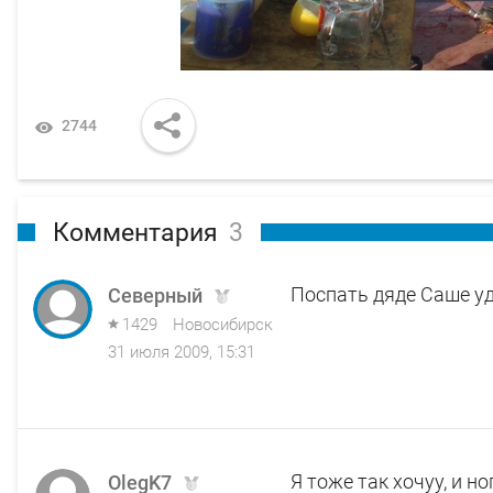
2744
Комментария
3
Поспать дяде Саше уд
Северный
1429
Новосибирск
31 июля 2009, 15:31
Я тоже так хочуу, и но
OlegK7