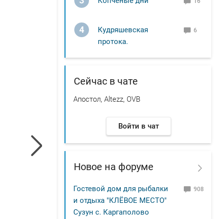
3
Копчёные дни
16
4
Кудряшевская
6
протока.
Сейчас в чате
Апостол, Altezz, OVB
Войти в чат
Новое на форуме
Гостевой дом для рыбалки
908
и отдыха "КЛЁВОЕ МЕСТО"
Сузун с. Каргаполово