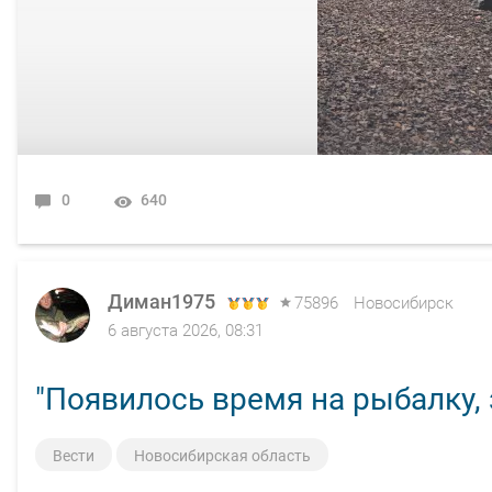
0
640
Диман1975
75896
Новосибирск
6 августа 2026, 08:31
"Появилось время на рыбалку, з
Вести
Новосибирская область