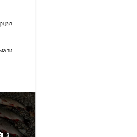
ерцал
имали
вот судака
узове от
итете
3