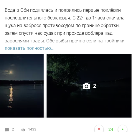
Вода в Оби поднялась и появились первые поклёвки
после длительного безклевья. С 22ч до 1часа сначала
щука на забросе противоходом по границе обратки,
затем спустя час судак при проходе воблера над
зарослями травы. Обе рыбы прочно сели на тройники
показать полностью...
и при чистке оказались с пустыми желудками. Ждем
дальнейших поклёвок.
2
2
1433
24