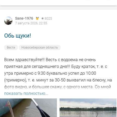
Sane-1976
8025
7 августа 2026, 22:55
Обь щуки!
Вести
Новосибирская область
Всем здравствуйте!!! Весть с водоема не очень
приятная для сегодняшнего дня!!! Буду краток, т. е. с
утра примерно с 9:30 буквально успел до 10:00
(примерно), т. е. минут за 30-50 выхватил на блесну, на
фото видно, и большее скажу, с одного места. Со мной
показать полностью...
был рыбак, который рыбачил с берега, т. е. я его увез
на остров на белую рыбу, а сам дальше, как обычно, по
корягам. Уже много написал)))). Так вот, сегодня
долбил до вечера выхода не как от слова совсем!!! Но