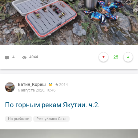
4
4944
25
Батин_Кореш
2014
6 августа 2026, 10:46
По горным рекам Якутии. ч.2.
На рыбалке
Республика Саха