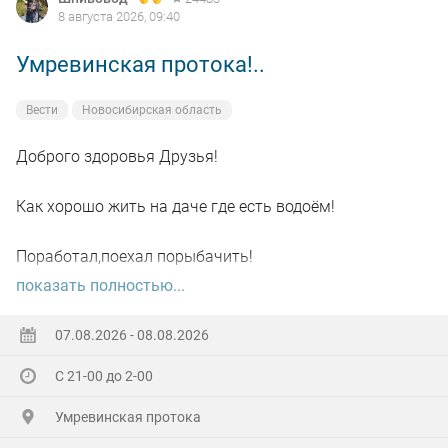
8 августа 2026, 09:40
Умревинская протока!..
Вести
Новосибирская область
Доброго здоровья Друзья!
Как хорошо жить на даче где есть водоём!
Поработал,поехал порыбачить!
показать полностью...
Вот так я и поступил вчера, сначала
поработал"цирюльником" 😂в теплицах!
07.08.2026 - 08.08.2026
С 21-00 до 2-00
А вечером захотелось повторить предыдущее "ночное
рандеву"!
Умревинская протока