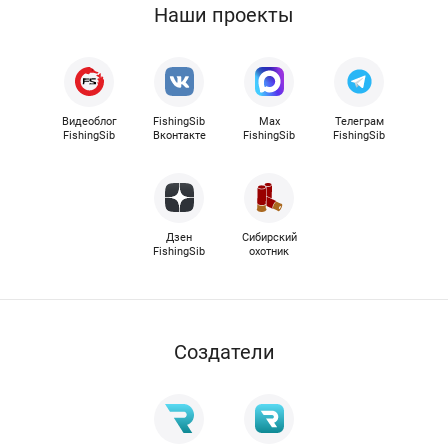
Наши проекты
Видеоблог
FishingSib
Max
Телеграм
FishingSib
Вконтакте
FishingSib
FishingSib
Дзен
Сибирский
FishingSib
охотник
Cоздатели