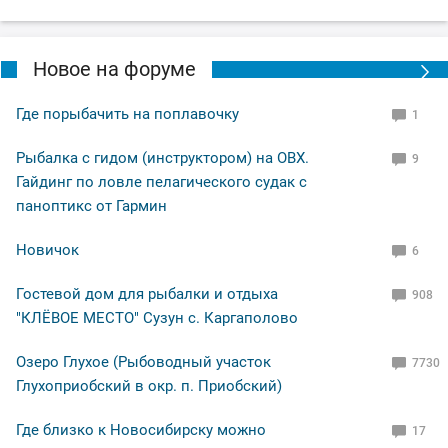
В общем свободное "окно" закрыл рыбалкой, чему и
рад.
Новое на форуме
По уровню воды всё путём, особых спадов и скачков
не наблюдал. Малёк в изобилии, плавает вольготно.
Где порыбачить на поплавочку
1
Рыбалка с гидом (инструктором) на ОВХ.
9
Рыбакам, НХНЧ и рыбацких дней!
Гайдинг по ловле пелагического судак с
паноптикс от Гармин
Новичок
6
Гостевой дом для рыбалки и отдыха
908
"КЛЁВОЕ МЕСТО" Сузун с. Каргаполово
Озеро Глухое (Рыбоводный участок
7730
Глухоприобский в окр. п. Приобский)
Где близко к Новосибирску можно
17