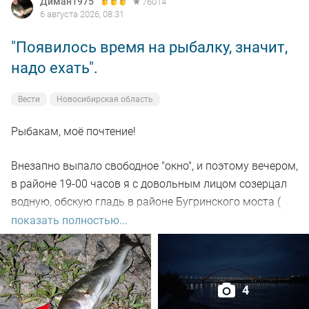
Диман1975
76014
6 августа 2026, 08:31
"Появилось время на рыбалку, значит,
надо ехать".
Вести
Новосибирская область
Рыбакам, моё почтение!
Внезапно выпало свободное "окно", и поэтому вечером,
в районе 19-00 часов я с довольным лицом созерцал
водную, обскую гладь в районе Бугринского моста (
правый берег).
показать полностью...
Отдыхающего люда просто тьма, и на берегу ,и на
воде. Сапы, катера, гидроциклы всяких мастей
4
поднимали нехилую волну до самой темноты.