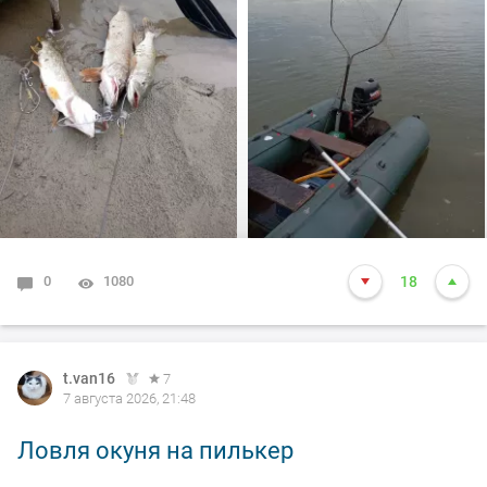
произошло не которое событие. Я предупредил деда
т.е собирайся домой, а сам от него 100м. И в отвес
между бревен я опустил блесну и понятно толи зацеп,
толи рыба, да оказалось опять дур махина, но я думаю
14-15 это точно. Так вот она меня помучила и я ее в
подскак, сильно ударила и в сплеск. Как так
получилось что в посадке осталась одна блесна. Ну и
как всегда вам нхнч!!!
0
1080
18
t.van16
7
7 августа 2026, 21:48
Ловля окуня на пилькер