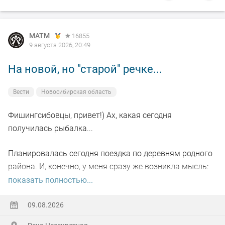
MATM
16855
9 августа 2026, 20:49
На новой, но "старой" речке...
Вести
Новосибирская область
Фишингсибовцы, привет!) Ах, какая сегодня
получилась рыбалка...
Планировалась сегодня поездка по деревням родного
района. И, конечно, у меня сразу же возникла мысль:
пробежаться по небольшой речке, где когда-то давно-
показать полностью...
давно я уже бывал и даже поймал там рыбу на букву
"ХА" (честно отпустил тогда). Сомневался только в
09.08.2026
одном: взять с собой спиннинг или нахлыст... Недолго