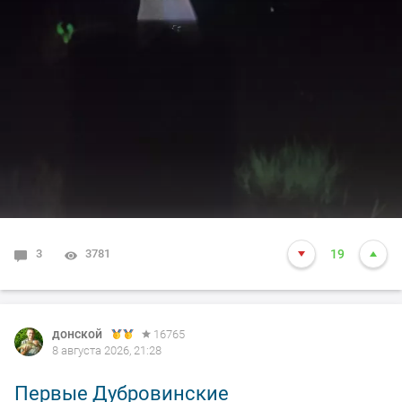
3
3781
19
донской
16765
8 августа 2026, 21:28
Первые Дубровинские