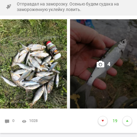
Отправдал на заморозку. Осенью будем судака на
репейника...
замороженную уклейку ловить.
Завтра попробую туда же... Очень постараюсь!))
С такими ельцами никакая рыба на букву "ХА"... Ну, как
той самой бабке - интернет ваш...
4
0
1028
19