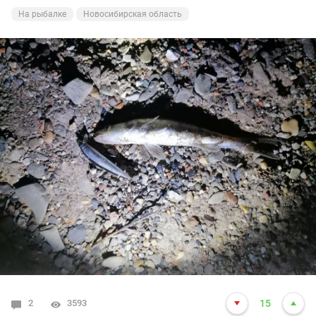
- то что ни кидай, не берет (опять же, по общению с
На рыбалке
Новосибирская область
другими рыбаками в дни "тишины")
Размер - обычный, 500гр- 2кг, пару хороших +-3кг
видел, атаковали, одна ушла, одну вытащил еще в
июле. Трофеев нет, но будем ждать))
Вот как то так) А судака как не обнаруживал в июле
так и сейчас не могу разловиться по нему.... Прошлые
годы ловился успешно с 22 до 12 ночи, в этом году
тишина. Может время выхода сместилось с до 0 час
на более позднее, но стоять до 3 ночи - просто не
вывожу))) Кто в тех краях ночью выходит искать
судака - подскажите как у вас результат в этом сезоне?
2
3593
15