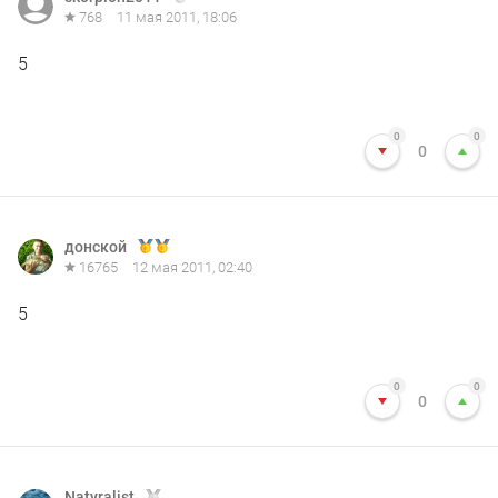
768
11 мая 2011, 18:06
5
0
0
0
донской
16765
12 мая 2011, 02:40
5
0
0
0
Natyralist