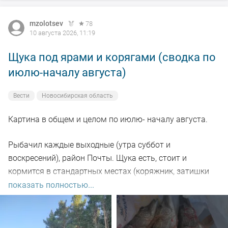
mzolotsev
78
10 августа 2026, 11:19
Щука под ярами и корягами (сводка по
июлю-началу августа)
Вести
Новосибирская область
Картина в общем и целом по июлю- началу августа.
Рыбачил каждые выходные (утра суббот и
воскресений), район Почты. Щука есть, стоит и
кормится в стандартных местах (коряжник, затишки
под глубокими берегами), но халявы нет - приходится
показать полностью...
искать и тогда успех есть и будет).
Замечено - завтрак по расписанию, основные выходы