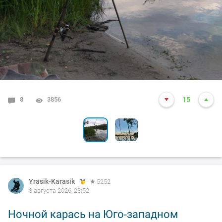
8
1
3856
5326
15
14
Yrasik-Karasik
5252
8 августа 2026, 23:52
Ночной карась на Юго-западном