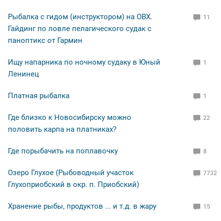
Рыбалка с гидом (инструктором) на ОВХ.
11
Гайдинг по ловле пелагического судак с
паноптикс от Гармин
Ищу напарника по ночному судаку в Юный
1
Ленинец
Платная рыбалка
1
Где близко к Новосибирску можно
22
половить карпа на платниках?
Где порыбачить на поплавочку
8
Озеро Глухое (Рыбоводный участок
7732
Глухоприобский в окр. п. Приобский)
Хранение рыбы, продуктов ... и т.д. в жару
15