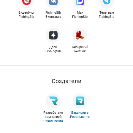
Видеоблог
FishingSib
Max
Телеграм
FishingSib
Вконтакте
FishingSib
FishingSib
Дзен
Сибирский
FishingSib
охотник
Cоздатели
Разработано
Вакансии в
компанией
Резольвенте
Резольвента