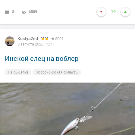
8
6589
19
KostyaZed
8091
8 августа 2026, 15:17
Инской елец на воблер
На рыбалке
Новосибирская область