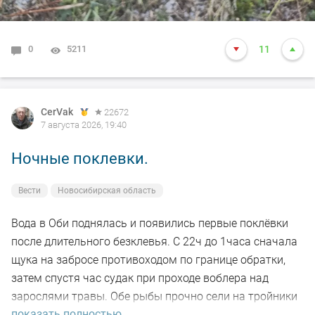
0
5211
11
CerVak
22672
7 августа 2026, 19:40
Ночные поклевки.
Вести
Новосибирская область
Вода в Оби поднялась и появились первые поклёвки
после длительного безклевья. С 22ч до 1часа сначала
щука на забросе противоходом по границе обратки,
затем спустя час судак при проходе воблера над
зарослями травы. Обе рыбы прочно сели на тройники
показать полностью...
и при чистке оказались с пустыми желудками. Ждем