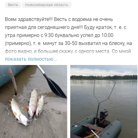
Вести
Новосибирская область
Всем здравствуйте!!! Весть с водоема не очень
приятная для сегодняшнего дня!!! Буду краток, т. е. с
утра примерно с 9:30 буквально успел до 10:00
(примерно), т. е. минут за 30-50 выхватил на блесну, на
фото видно, и большее скажу, с одного места. Со мной
показать полностью...
был рыбак, который рыбачил с берега, т. е. я его увез
на остров на белую рыбу, а сам дальше, как обычно, по
корягам. Уже много написал)))). Так вот, сегодня
долбил до вечера выхода не как от слова совсем!!! Но
произошло не которое событие. Я предупредил деда
т.е собирайся домой, а сам от него 100м. И в отвес
между бревен я опустил блесну и понятно толи зацеп,
толи рыба, да оказалось опять дур махина, но я думаю
14-15 это точно. Так вот она меня помучила и я ее в
подсак, сильно ударила и в сплеск. Как так получилось