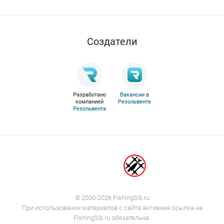
Cоздатели
Разработано
Вакансии в
компанией
Резольвенте
Резольвента
© 2000-2026 FishingSib.ru
При использовании материалов с сайта активная ссылка на
FishingSib.ru обязательна.