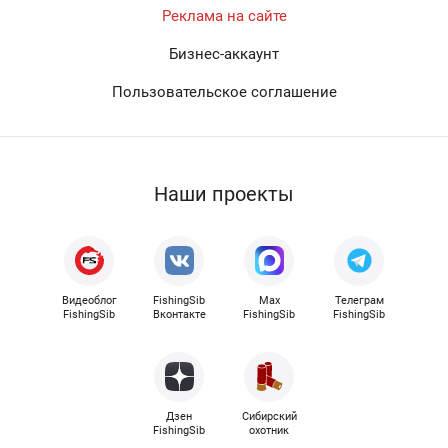
Реклама на сайте
Бизнес-аккаунт
Пользовательское соглашение
Наши проекты
Видеоблог
FishingSib
Max
Телеграм
FishingSib
Вконтакте
FishingSib
FishingSib
Дзен
Сибирский
FishingSib
охотник