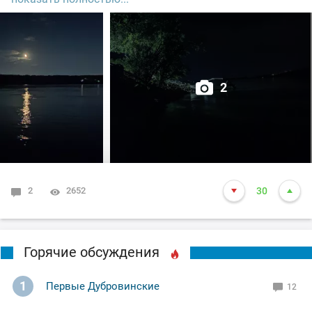
дальнейших поклёвок.
2
2
2652
30
Горячие обсуждения
1
Первые Дубровинские
12