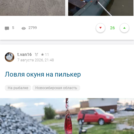
что в подсаке осталась одна блесна. Ну и как всегда
вам нхнч!!!
5
2799
26
t.van16
11
7 августа 2026, 21:48
Ловля окуня на пилькер
На рыбалке
Новосибирская область