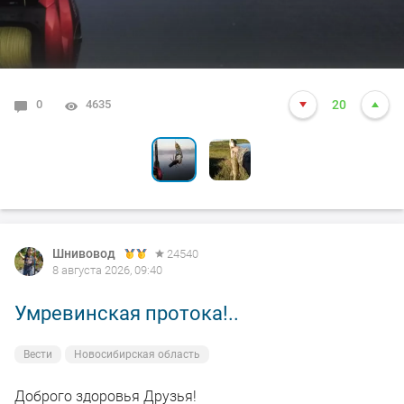
0
0
4635
3405
20
9
Шнивовод
24540
8 августа 2026, 09:40
Умревинская протока!..
Вести
Новосибирская область
Доброго здоровья Друзья!