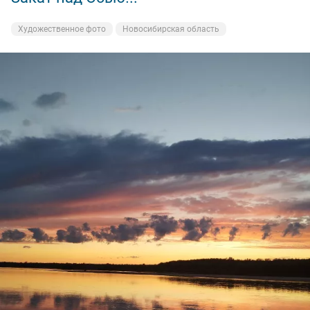
Но в этот вечер ни одной поклёвки на них я не
получил,а вот на донку поймал две щучки,и две
Художественное фото
Новосибирская область
судаковые поклёвки, но поторопился!🥴
И всё равно остался доволен, поклёвками
насладился,рыбу поймал,закат был волшебный!
Ну а вам Друзья желаю НХНЧ и чтобы от рыболовного
процесса вы получали только приятные впечатления!
С уважением Шнивовод!🤝