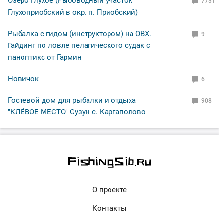
Озеро Глухое (Рыбоводный участок
7731
Глухоприобский в окр. п. Приобский)
Рыбалка с гидом (инструктором) на ОВХ.
9
Гайдинг по ловле пелагического судак с
паноптикс от Гармин
Новичок
6
Гостевой дом для рыбалки и отдыха
908
"КЛЁВОЕ МЕСТО" Сузун с. Каргаполово
О проекте
Контакты