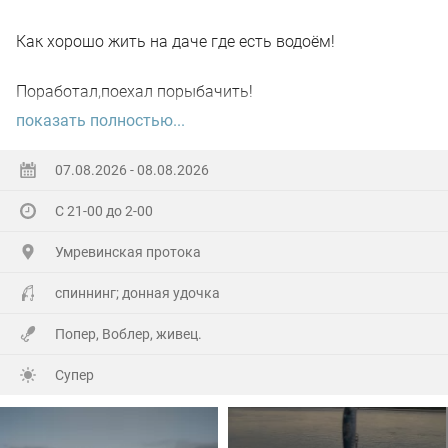
Как хорошо жить на даче где есть водоём!
Поработал,поехал порыбачить!
показать полностью...
Вот так я и поступил вчера, сначала
поработал"цирюльником" 😂в теплицах!
07.08.2026 - 08.08.2026
С 21-00 до 2-00
А вечером захотелось повторить предыдущее "ночное
рандеву"!
Умревинская протока
Прибыл на берег в девять часов,и что я вижу 😲,
спиннинг; донная удочка
уровень поднялся см.40-50!!!
Попер, Воблер, живец.
По поверхности плывёт мусор(ветки,трава и иногда
Супер
целые пласты засохшей тины)🫣
С мальком проблем не было,сразу зарядил донку и