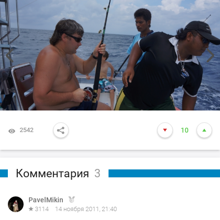
2542
10
Комментария
3
PavelMikin
3114
14 ноября 2011, 21:40