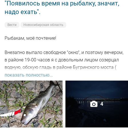
"Появилось время на рыбалку, значит,
надо ехать".
Вести
Новосибирская область
Рыбакам, моё почтение!
Внезапно выпало свободное "окно", и поэтому вечером,
в районе 19-00 часов я с довольным лицом созерцал
водную, обскую гладь в районе Бугринского моста (
правый берег).
показать полностью...
Отдыхающего люда просто тьма, и на берегу ,и на
воде. Сапы, катера, гидроциклы всяких мастей
4
поднимали нехилую волну до самой темноты.
По сути: рыбалил только на спиннинг, помощниками
выступили "вертушки" и воблера.