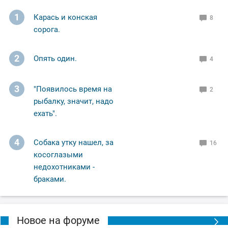
1
Карась и конская
8
сорога.
2
Опять один.
4
3
"Появилось время на
2
рыбалку, значит, надо
ехать".
4
Собака утку нашел, за
16
косоглазыми
недохотниками -
браками.
Новое на форуме