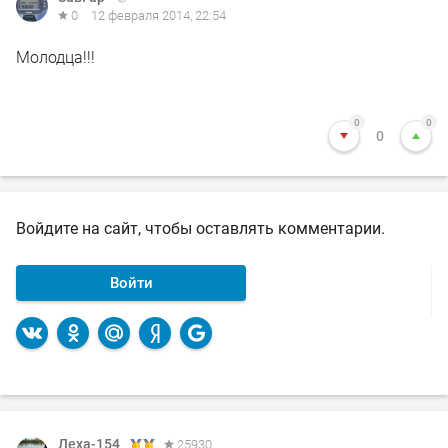
0
12 февраля 2014, 22:54
Молодца!!!
0
0
0
Войдите на сайт, чтобы оставлять комментарии.
Войти
Леха-154
Леха-154
25930
25930