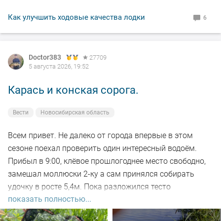
По уровню воды всё путём, особых спадов и скачков
Как улучшить ходовые качества лодки
6
не наблюдал. Малёк в изобилии, плавает вольготно.
Рыбакам, НХНЧ и рыбацких дней!
Doctor383
27709
5 августа 2026, 19:52
Карась и конская сорога.
Вести
Новосибирская область
Всем привет. Не далеко от города впервые в этом
сезоне поехал проверить один интересный водоём.
Прибыл в 9:00, клёвое прошлогоднее место свободно,
замешал моллюски 2-ку а сам принялся собирать
удочку в росте 5,4м. Пока разложился тесто
показать полностью...
настоялось, 5-ть закормочных забросов и в бой.
Заброс за забросом, рыба кормится, видно по