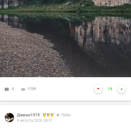
0
1709
19
Диман1975
75896
6 августа 2026, 08:31