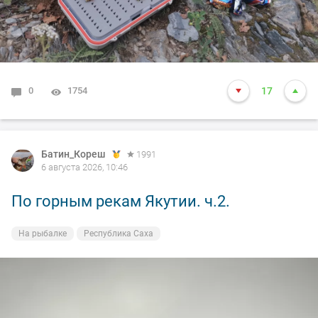
0
1754
17
Батин_Кореш
1991
6 августа 2026, 10:46
По горным рекам Якутии. ч.2.
На рыбалке
Республика Саха