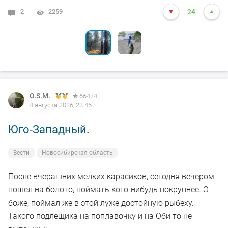
2
6
2259
2096
24
24
O.S.M.
66474
4 августа 2026, 23:45
Юго-Западный.
Вести
Новосибирская область
После вчерашних мелких карасиков, сегодня вечером
пошел на болото, поймать кого-нибудь покрупнее. О
боже, поймал же в этой луже достойную рыбеху.
Такого подлещика на поплавочку и на Оби то не