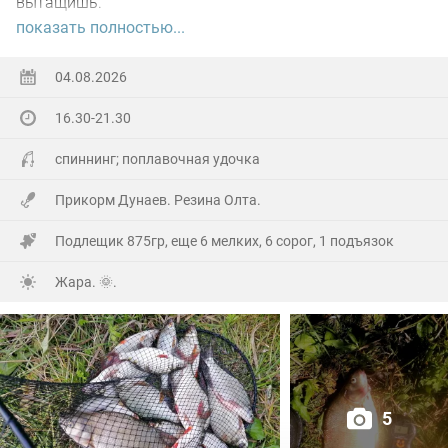
вытащишь.
показать полностью...
Ну а так все как обычно, свои 2.5 кг белой рыбы
поймал.
04.08.2026
16.30-21.30
На заказе еще покидал спиннинг. Поймал 8 наников.
Отпустил, и пошел домой.
спиннинг; поплавочная удочка
Прикорм Дунаев. Резина Олта.
Подлещик 875гр, еще 6 мелких, 6 сорог, 1 подъязок
Жара. 🌞.
5