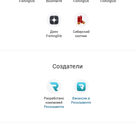
FishingSib
Вконтакте
FishingSib
FishingSib
Дзен
Сибирский
FishingSib
охотник
Cоздатели
Разработано
Вакансии в
компанией
Резольвенте
Резольвента