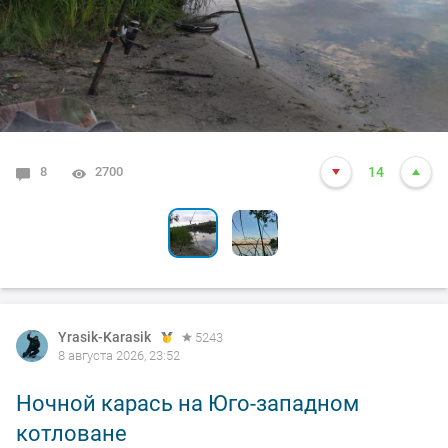
8
1
2700
4002
14
13
Yrasik-Karasik
5243
8 августа 2026, 23:52
Ночной карась на Юго-западном
котловане