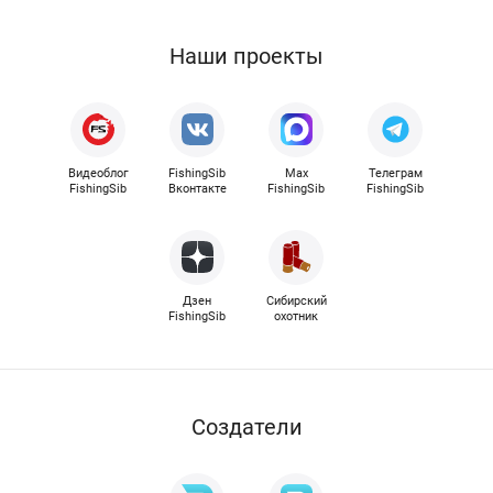
Наши проекты
Видеоблог
FishingSib
Max
Телеграм
FishingSib
Вконтакте
FishingSib
FishingSib
Дзен
Сибирский
FishingSib
охотник
Cоздатели