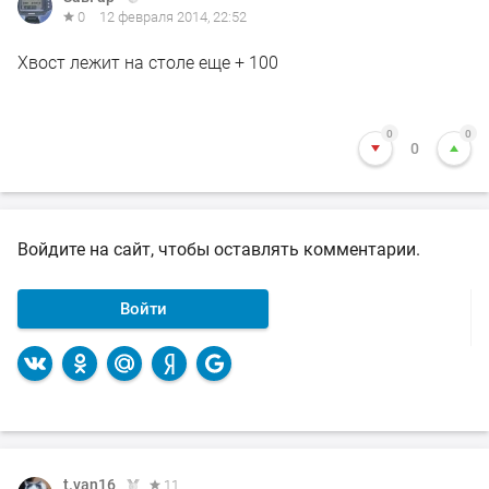
0
12 февраля 2014, 22:52
Хвост лежит на столе еще + 100
0
0
0
Войдите на сайт, чтобы оставлять комментарии.
Войти
t.van16
t.van16
t.van16
t.van16
11
11
11
11