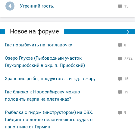
4
Утренний гость.
15
Ну а вам Друзья желаю НХНЧ и чтобы от рыболовного
процесса вы получали только приятные впечатления!
С уважением Шнивовод!🤝
Новое на форуме
Где порыбачить на поплавочку
8
Озеро Глухое (Рыбоводный участок
7732
Глухоприобский в окр. п. Приобский)
Хранение рыбы, продуктов ... и т.д. в жару
15
Где близко к Новосибирску можно
19
половить карпа на платниках?
Рыбалка с гидом (инструктором) на ОВХ.
9
Гайдинг по ловле пелагического судак с
паноптикс от Гармин