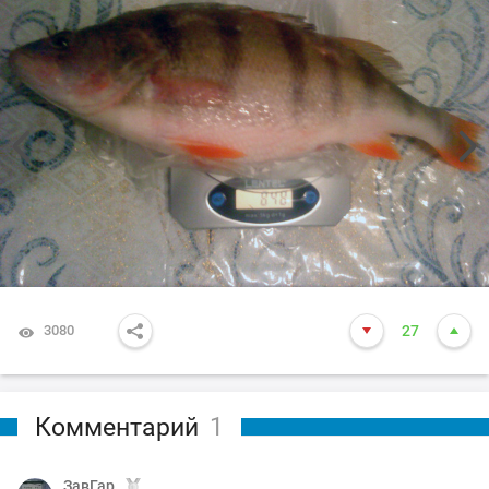
3080
27
Комментарий
1
ЗавГар