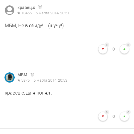
кравец.с
10466
5 марта 2014, 20:51
МБМ, Не в обиду!... (шучу!)
0
0
0
МБМ
5875
5 марта 2014, 20:53
кравец.с, да я понял .
0
0
0