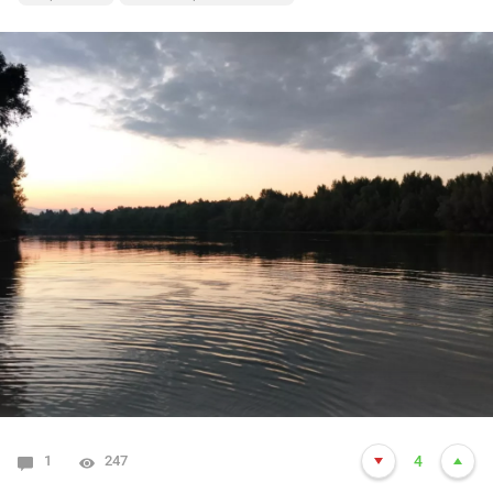
На рыбалке
Новосибирская область
1
247
4