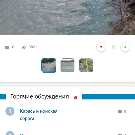
0
6
0
3821
4663
3591
19
10
7
Горячие обсуждения
1
Карась и конская
8
сорога.