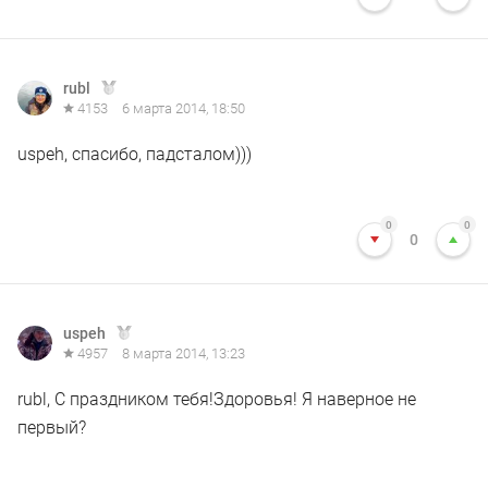
rubl
4153
6 марта 2014, 18:50
uspeh, спасибо, падсталом)))
0
0
0
uspeh
4957
8 марта 2014, 13:23
rubl, С праздником тебя!Здоровья! Я наверное не
первый?