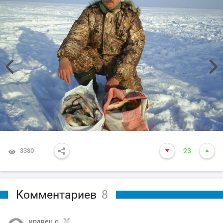
3380
23
Комментариев
8
кравец.с