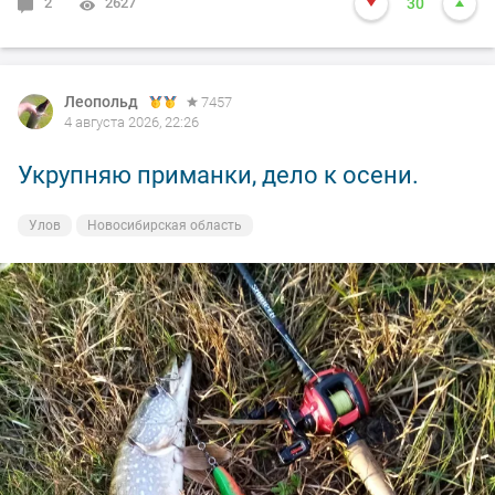
2
2627
30
Леопольд
7457
4 августа 2026, 22:26
Укрупняю приманки, дело к осени.
Улов
Новосибирская область