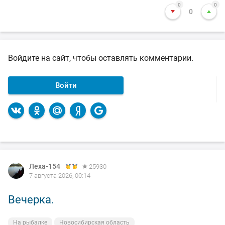
0
0
0
Войдите на сайт, чтобы оставлять комментарии.
Войти
Леха-154
Леха-154
25930
25930
7 августа 2026, 00:14
4 августа 2026, 12:52
Вечерка.
Собака утку нашел, за косоглазыми
недохотниками - браками.
На рыбалке
Новосибирская область