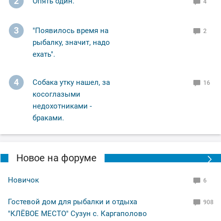
2
Опять один.
4
3
"Появилось время на
2
рыбалку, значит, надо
ехать".
4
Собака утку нашел, за
16
косоглазыми
недохотниками -
браками.
Новое на форуме
Новичок
6
Гостевой дом для рыбалки и отдыха
908
"КЛЁВОЕ МЕСТО" Сузун с. Каргаполово