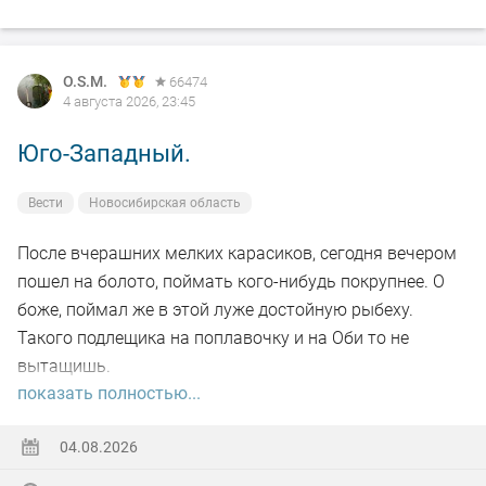
O.S.M.
66474
4 августа 2026, 23:45
Юго-Западный.
Вести
Новосибирская область
После вчерашних мелких карасиков, сегодня вечером
пошел на болото, поймать кого-нибудь покрупнее. О
боже, поймал же в этой луже достойную рыбеху.
Такого подлещика на поплавочку и на Оби то не
вытащишь.
показать полностью...
Ну а так все как обычно, свои 2.5 кг белой рыбы
поймал.
04.08.2026