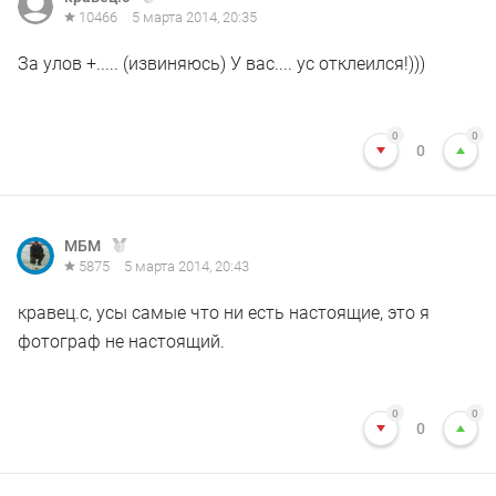
10466
5 марта 2014, 20:35
За улов +..... (извиняюсь) У вас.... ус отклеился!)))
0
0
0
МБМ
5875
5 марта 2014, 20:43
кравец.с, усы самые что ни есть настоящие, это я
фотограф не настоящий.
0
0
0