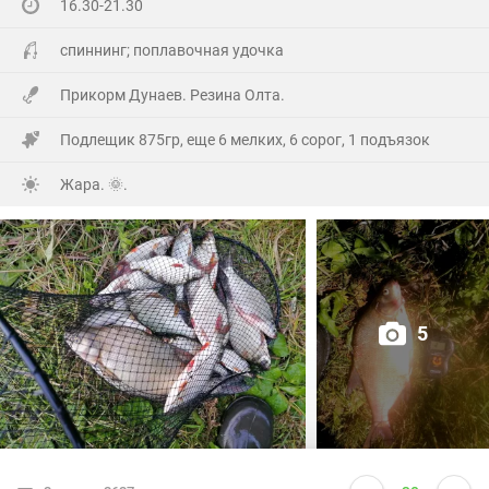
16.30-21.30
На заказе еще покидал спиннинг. Поймал 8 наников.
Отпустил, и пошел домой.
спиннинг; поплавочная удочка
Прикорм Дунаев. Резина Олта.
Подлещик 875гр, еще 6 мелких, 6 сорог, 1 подъязок
Жара. 🌞.
5