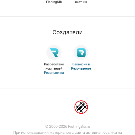
FishingSib
охотник
Cоздатели
Разработано
Вакансии в
компанией
Резольвенте
Резольвента
© 2000-2026 FishingSib.ru
При использовании материалов с сайта активная ссылка на