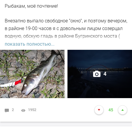
Рыбакам, моё почтение!
Внезапно выпало свободное "окно", и поэтому вечером,
в районе 19-00 часов я с довольным лицом созерцал
водную, обскую гладь в районе Бугринского моста (
правый берег).
показать полностью...
Отдыхающего люда просто тьма, и на берегу ,и на
воде. Сапы, катера, гидроциклы всяких мастей
4
поднимали нехилую волну до самой темноты.
По сути: рыбалил только на спиннинг, помощниками
выступили "вертушки" и воблера.
2
1952
45
С вечера поклёвок не увидел. Наступило тёмное время.
Стихло в округе. Рыбаки есть. Комары есть. А, вот
судака нет, почти. Первая поклёвка "под ногами" в 22-