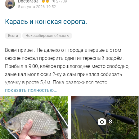
Doctor383
27709
5 августа 2026, 19:52
Карась и конская сорога.
Вести
Новосибирская область
Всем привет. Не далеко от города впервые в этом
сезоне поехал проверить один интересный водоём.
Прибыл в 9:00, клёвое прошлогоднее место свободно,
замешал моллюски 2-ку а сам принялся собирать
удочку в росте 5,4м. Пока разложился тесто
показать полностью...
настоялось, 5-ть закормочных забросов и в бой.
Заброс за забросом, рыба кормится, видно по
характерным пузырям на воде а поклёвок нет. Минут
через 30-ть на очередном забросе подъём поплавка,
8
подсекаю, есть. Удочка в дугу, с глубины в 2-а метра не
сразу поднял на поверхность, достойный боец,
сопротивлялся до последнего но я его взял. Красавец