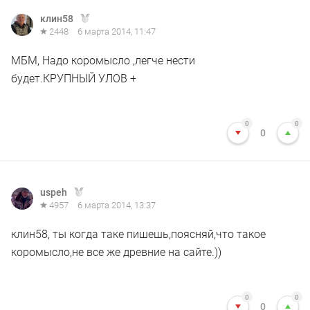
клин58
2448
6 марта 2014, 11:47
МБМ, Надо коромысло ,легче нести
будет.КРУПНЫЙ УЛОВ +
0
0
0
uspeh
4957
6 марта 2014, 13:37
клин58, ты когда таке пишешь,поясняй,что такое
коромысло,не все же древние на сайте.))
0
0
0