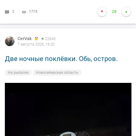
2
1774
28
CerVak
22643
7 августа 2026, 19:20
Две ночные поклёвки. Обь, остров.
На рыбалке
Новосибирская область