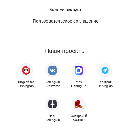
Бизнес-аккаунт
Пользовательское соглашение
Наши проекты
Видеоблог
FishingSib
Max
Телеграм
FishingSib
Вконтакте
FishingSib
FishingSib
Дзен
Сибирский
FishingSib
охотник