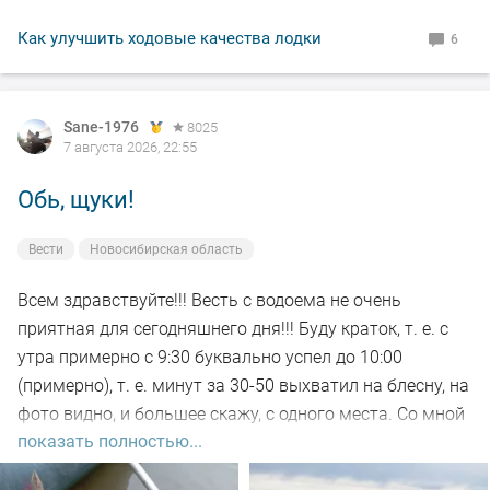
Как улучшить ходовые качества лодки
6
Sane-1976
8025
7 августа 2026, 22:55
Обь, щуки!
Вести
Новосибирская область
Всем здравствуйте!!! Весть с водоема не очень
приятная для сегодняшнего дня!!! Буду краток, т. е. с
утра примерно с 9:30 буквально успел до 10:00
(примерно), т. е. минут за 30-50 выхватил на блесну, на
фото видно, и большее скажу, с одного места. Со мной
показать полностью...
был рыбак, который рыбачил с берега, т. е. я его увез
на остров на белую рыбу, а сам дальше, как обычно, по