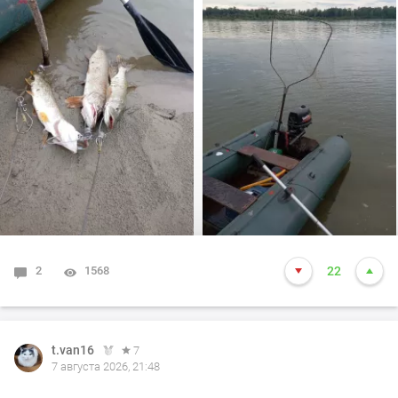
корягам. Уже много написал)))). Так вот, сегодня
долбил до вечера выхода не как от слова совсем!!! Но
произошло не которое событие. Я предупредил деда
т.е собирайся домой, а сам от него 100м. И в отвес
между бревен я опустил блесну и понятно толи зацеп,
толи рыба, да оказалось опять дур махина, но я думаю
14-15 это точно. Так вот она меня помучила и я ее в
подсак, сильно ударила и в сплеск. Как так получилось
что в подсаке осталась одна блесна. Ну и как всегда
вам нхнч!!!
2
1568
22
t.van16
7
7 августа 2026, 21:48