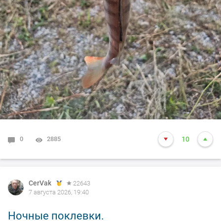
0
2885
10
CerVak
22643
7 августа 2026, 19:40
Ночные поклевки.