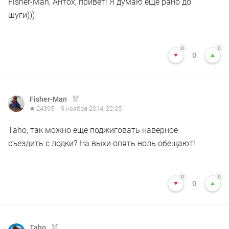
Fisher-Man, Антох, привет! Я думаю ещё рано до
шуги)))
0
0
0
Fisher-Man
24395
9 ноября 2014, 22:05
Taho, так можно еще поджиговать наверное
съездить с лодки? На выхи опять ноль обещают!
0
0
0
Taho