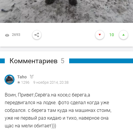
2693
10
Комментариев
5
Taho
1296
9 ноября 2014, 20:38
Воин, Привет,Серёга.на косе,с берега,а
передвигался на лодке. фото сделал когда уже
собрался. с берега там куда на машинах стоим,
уже не первый раз кидаю и тихо, наверное она
щас на мели обитает)))