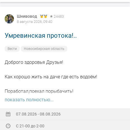
Шнивовод
24483
8 августа 2026, 09:40
Умревинская протока!..
Вести
Новосибирская область
Доброго здоровья Друзья!
Как хорошо жить на даче где есть водоём!
Поработал,поехал порыбачить!
показать полностью...
Вот так я и поступил вчера, сначала
поработал"цирюльником" 😂в теплицах!
07.08.2026 - 08.08.2026
С 21-00 до 2-00
А вечером захотелось повторить предыдущее "ночное