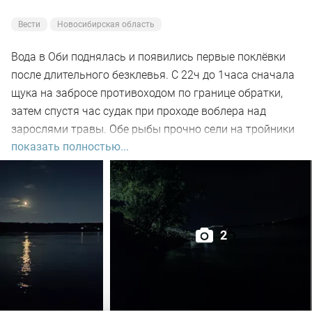
Вести
Новосибирская область
Вода в Оби поднялась и появились первые поклёвки
после длительного безклевья. С 22ч до 1часа сначала
щука на забросе противоходом по границе обратки,
затем спустя час судак при проходе воблера над
зарослями травы. Обе рыбы прочно сели на тройники
показать полностью...
и при чистке оказались с пустыми желудками. Ждем
дальнейших поклёвок.
2