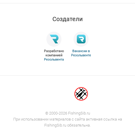
Cоздатели
Разработано
Вакансии в
компанией
Резольвенте
Резольвента
© 2000-2026 FishingSib.ru
При использовании материалов с сайта активная ссылка на
FishingSib.ru обязательна.