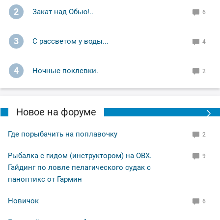
2
Закат над Обью!..
6
3
С рассветом у воды...
4
4
Ночные поклевки.
2
Новое на форуме
Где порыбачить на поплавочку
2
Рыбалка с гидом (инструктором) на ОВХ.
9
Гайдинг по ловле пелагического судак с
паноптикс от Гармин
Новичок
6