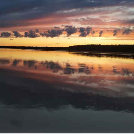
С уважением Шнивовод!🤝