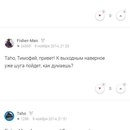
0
0
0
Fisher-Man
24395
9 ноября 2014, 21:29
Taho, Тимофей, привет! К выходным наверное
уже шуга пойдет, как думаешь?
0
0
0
Taho
1296
9 ноября 2014, 21:51