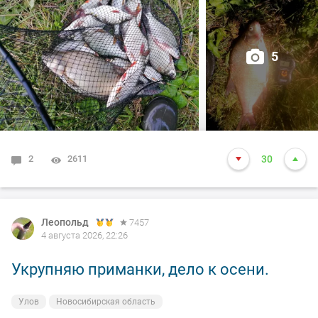
5
2
2611
30
Леопольд
7457
4 августа 2026, 22:26
Укрупняю приманки, дело к осени.
Улов
Новосибирская область