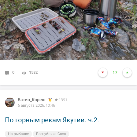
0
1582
17
Батин_Кореш
1991
6 августа 2026, 10:46
По горным рекам Якутии. ч.2.
На рыбалке
Республика Саха