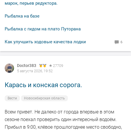
не было.
марок, перьев редуктора.
Рыбалка на базе
В общем свободное "окно" закрыл рыбалкой, чему и
рад.
Рыбалка с гидом на плато Путорана
По уровню воды всё путём, особых спадов и скачков
Как улучшить ходовые качества лодки
6
не наблюдал. Малёк в изобилии, плавает вольготно.
Рыбакам, НХНЧ и рыбацких дней!
Doctor383
27709
5 августа 2026, 19:52
Карась и конская сорога.
Вести
Новосибирская область
Всем привет. Не далеко от города впервые в этом
сезоне поехал проверить один интересный водоём.
Прибыл в 9:00, клёвое прошлогоднее место свободно,