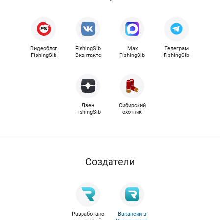
Видеоблог
FishingSib
Max
Телеграм
FishingSib
Вконтакте
FishingSib
FishingSib
Дзен
Сибирский
FishingSib
охотник
Cоздатели
Разработано
Вакансии в