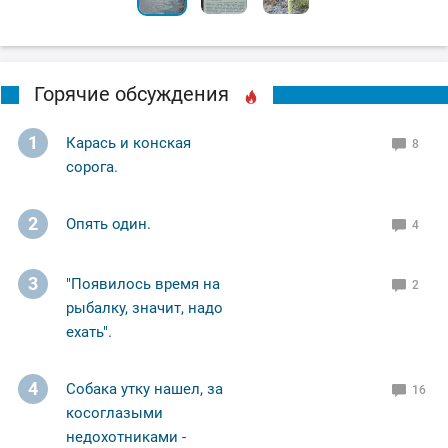
Горячие обсуждения
1
Карась и конская
8
сорога.
2
Опять один.
4
3
"Появилось время на
2
рыбалку, значит, надо
ехать".
4
Собака утку нашел, за
16
косоглазыми
недохотниками -