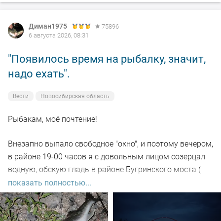
Диман1975
75896
6 августа 2026, 08:31
"Появилось время на рыбалку, значит,
надо ехать".
Вести
Новосибирская область
Рыбакам, моё почтение!
Внезапно выпало свободное "окно", и поэтому вечером,
в районе 19-00 часов я с довольным лицом созерцал
водную, обскую гладь в районе Бугринского моста (
правый берег).
показать полностью...
Отдыхающего люда просто тьма, и на берегу ,и на
воде. Сапы, катера, гидроциклы всяких мастей