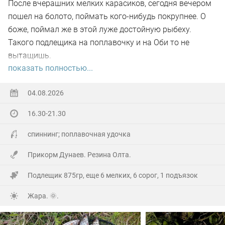
После вчерашних мелких карасиков, сегодня вечером
пошел на болото, поймать кого-нибудь покрупнее. О
боже, поймал же в этой луже достойную рыбеху.
Такого подлещика на поплавочку и на Оби то не
вытащишь.
показать полностью...
Ну а так все как обычно, свои 2.5 кг белой рыбы
поймал.
04.08.2026
16.30-21.30
На заказе еще покидал спиннинг. Поймал 8 наников.
Отпустил, и пошел домой.
спиннинг; поплавочная удочка
Прикорм Дунаев. Резина Олта.
Подлещик 875гр, еще 6 мелких, 6 сорог, 1 подъязок
Жара. 🌞.