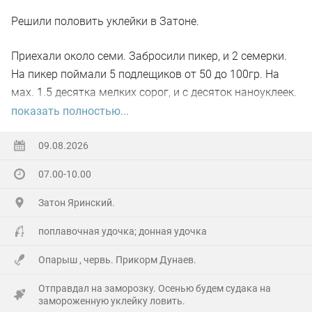
поклевки здесь были настолько необыкновенными...
Даже дыхание перехватывало... А особенно, когда
Решили половить уклейки в Затоне.
рыба всплывёт за мушкой, но в последний момент
Приехали около семи. Забросили пикер, и 2 семерки.
развернётся... Ух, блин...)))
На пикер поймали 5 подлещиков от 50 до 100гр. На
Побродил по речке часа два всего, прошёл только два
мах. 1.5 десятка мелких сорог, и с десяток наноуклеек.
переката. Но столько удовольствий получил от
Дно все зарасло травой,, кормушку 30 гр не протянуть.
показать полностью...
рыбалки!!! И от работы снастью в заросшей наглухо
В десять клёв вообще вырубило.
речушке, и от тишины, нарушаемой только птицами и
09.08.2026
P.S. в общем, до сентября на водозаборе делать
редкими автомобилями где-то вдалеке... И от рыб,
07.00-10.00
нечего. Все всем НХНЧ.
само-собой))
Затон Яринский.
Из интересного: в отличие от суенгинских, местные
поплавочная удочка; донная удочка
ельцы плохо реагировали на крупных мушек. И, как
показалось, на светлые тоже активность была
Опарыш , червь. Прикорм Дунаев.
пониже... Пух какой-то плывёт белый, вроде как, от
Отправдал на заморозку. Осенью будем судака на
репейника...
замороженную уклейку ловить.