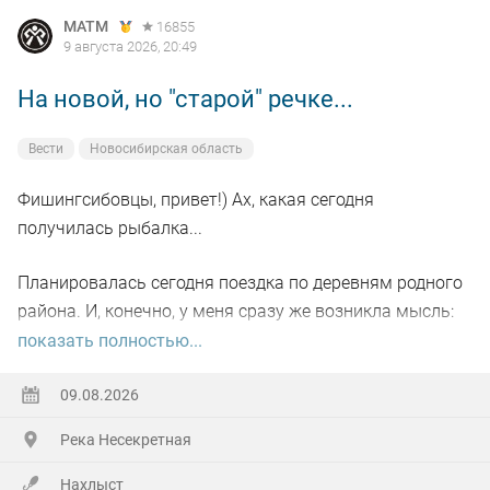
MATM
16855
9 августа 2026, 20:49
На новой, но "старой" речке...
Вести
Новосибирская область
Фишингсибовцы, привет!) Ах, какая сегодня
получилась рыбалка...
Планировалась сегодня поездка по деревням родного
района. И, конечно, у меня сразу же возникла мысль:
пробежаться по небольшой речке, где когда-то давно-
показать полностью...
давно я уже бывал и даже поймал там рыбу на букву
"ХА" (честно отпустил тогда). Сомневался только в
09.08.2026
одном: взять с собой спиннинг или нахлыст... Недолго
Река Несекретная
сомневался)))
Нахлыст