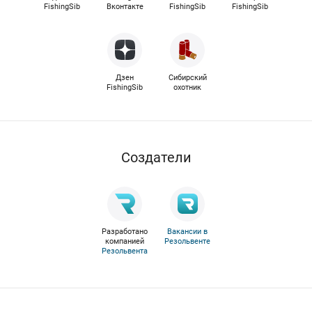
FishingSib
Вконтакте
FishingSib
FishingSib
Дзен
Сибирский
FishingSib
охотник
Cоздатели
Разработано
Вакансии в
компанией
Резольвенте
Резольвента