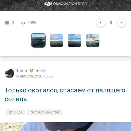
0
0
0
0
1496
1347
1299
1340
8
3
4
5
farun
farun
farun
farun
farun
956
956
956
956
956
9 августа 2026, 15:05
9 августа 2026, 15:05
9 августа 2026, 15:05
9 августа 2026, 15:05
9 августа 2026, 15:05
Только окотился, спасаем от палящего
Юнец
Рогатые
Горные растения
Горные растения
солнца.
Природа
Природа
Природа
Природа
Республика Алтай
Республика Алтай
Республика Алтай
Республика Алтай
Природа
Республика Алтай