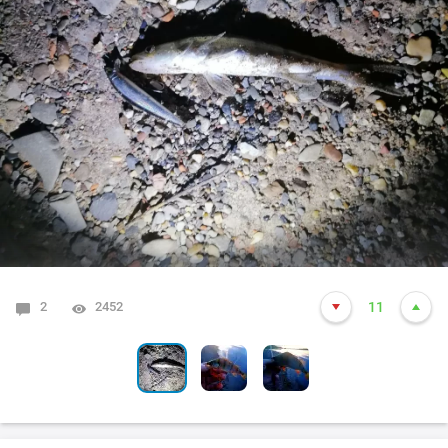
2
0
0
2452
4347
4284
11
11
3