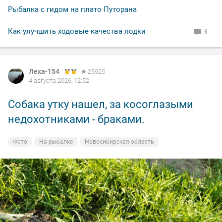
Рыбалка с гидом на плато Путорана
Как улучшить ходовые качества лодки
6
Леха-154
25925
4 августа 2026, 12:52
Собака утку нашел, за косоглазыми
недохотниками - браками.
Фото
На рыбалке
Новосибирская область