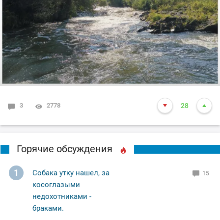
3
2778
28
Горячие обсуждения
1
Собака утку нашел, за
15
косоглазыми
недохотниками -
браками.