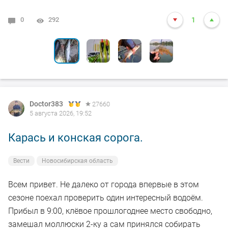
0
8
0
0
0
292
6401
2906
2499
3921
1
7
9
6
8
Doctor383
27660
5 августа 2026, 19:52
Карась и конская сорога.
Вести
Новосибирская область
Всем привет. Не далеко от города впервые в этом
сезоне поехал проверить один интересный водоём.
Прибыл в 9:00, клёвое прошлогоднее место свободно,
замешал моллюски 2-ку а сам принялся собирать