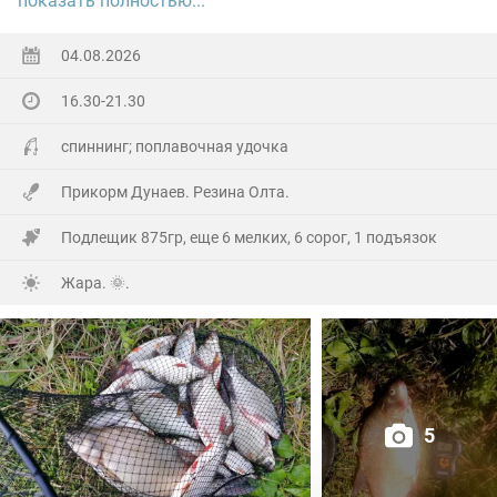
показать полностью...
Ну а так все как обычно, свои 2.5 кг белой рыбы
поймал.
04.08.2026
16.30-21.30
На заказе еще покидал спиннинг. Поймал 8 наников.
Отпустил, и пошел домой.
спиннинг; поплавочная удочка
Прикорм Дунаев. Резина Олта.
Подлещик 875гр, еще 6 мелких, 6 сорог, 1 подъязок
Жара. 🌞.
5