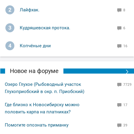
2
Лайфхак.
8
3
Кудряшевская протока.
6
4
Копчёные дни
16
Новое на форуме
Озеро Глухое (Рыбоводный участок
7729
Глухоприобский в окр. п. Приобский)
Где близко к Новосибирску можно
17
половить карпа на платниках?
Помогите опознать приманку
39