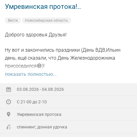
Умревинская протока!..
Вести
Новосибирская область
Доброго здоровья Друзья!
Ну вот и закончились праздники (День ВДВ,Ильин
день, ещё сказали, что День Железнодорожника
присоседился😆)!
показать полностью...
А самое главное отметил своё День рождения!🥳
03.08.2026 - 04.08.2026
Хоть и не Юбилей,а гульнули на Славу!
С 21-00 до 2-10
Гостей понаехало(со всех Волостей),сюрприз устроили
Умревинская протока
кумовья из Бердска!😲
спиннинг; донная удочка
Далековато ехать,но они ничего не сказав,не зная