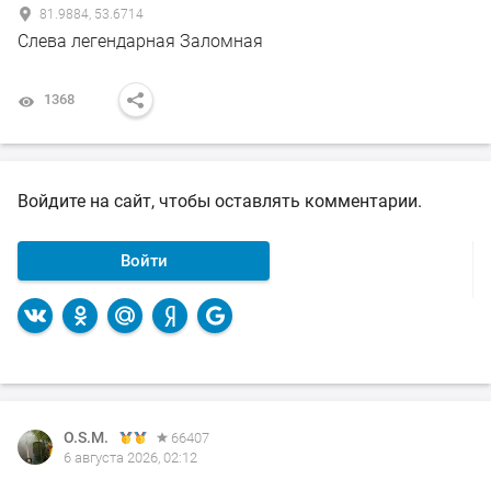
81.9884, 53.6714
Слева легендарная Заломная
1368
Войдите на сайт, чтобы оставлять комментарии.
Войти
O.S.M.
O.S.M.
O.S.M.
O.S.M.
O.S.M.
66407
66407
66407
66407
66407
6 августа 2026, 02:12
5 августа 2026, 11:00
5 августа 2026, 00:02
4 августа 2026, 23:59
4 августа 2026, 12:24