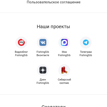
Пользовательское соглашение
Наши проекты
Видеоблог
FishingSib
Max
Телеграм
FishingSib
Вконтакте
FishingSib
FishingSib
Дзен
Сибирский
FishingSib
охотник
Cоздатели