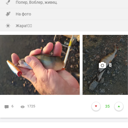
Попер, Воблер, живец.
точного адреса (потому как первый раз приехали)по
навигатору, полвосьмого утра уже сигналили под
На фото
окнами!
Жара!🙂‍↕️
А мы уже с ночи начали отмечать и легли уже часа в
три !
Но я был очень рад их приезду!🤗
8
Много добрых слов было сказано, конечно подарков,ну
и выпито (Самсона) немало!🫣
Вчера все гости разъехались и я решил попробовать
досидеть до ночи на рыбалке!
6
1725
35
Начал рыбалку традиционно с поппера и живца!