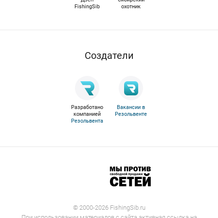
FishingSib
охотник
Cоздатели
Разработано
Вакансии в
компанией
Резольвенте
Резольвента
© 2000-2026 FishingSib.ru
При использовании материалов с сайта активная ссылка на