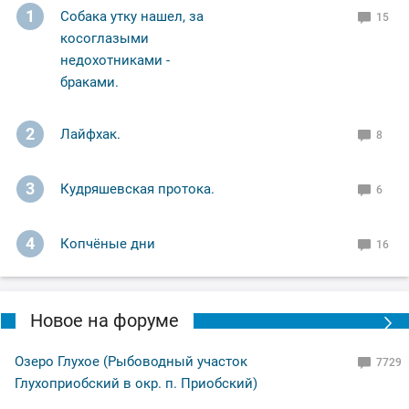
1
Собака утку нашел, за
15
косоглазыми
недохотниками -
браками.
2
Лайфхак.
8
3
Кудряшевская протока.
6
4
Копчёные дни
16
Новое на форуме
Озеро Глухое (Рыбоводный участок
7729
Глухоприобский в окр. п. Приобский)