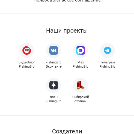
Наши проекты
Видеоблог
FishingSib
Max
Телеграм
FishingSib
Вконтакте
FishingSib
FishingSib
Дзен
Сибирский
FishingSib
охотник
Cоздатели