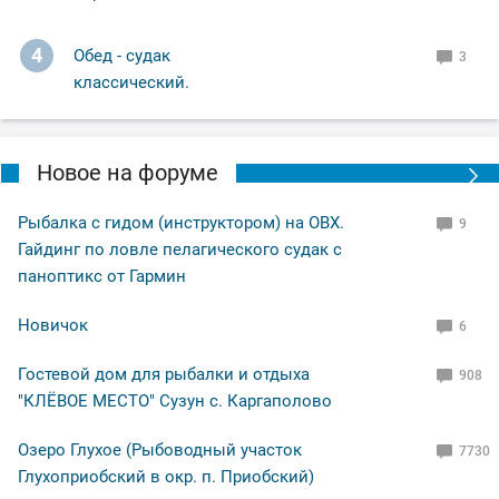
4
Обед - судак
3
классический.
Новое на форуме
Рыбалка с гидом (инструктором) на ОВХ.
9
Гайдинг по ловле пелагического судак с
паноптикс от Гармин
Новичок
6
Гостевой дом для рыбалки и отдыха
908
"КЛЁВОЕ МЕСТО" Сузун с. Каргаполово
Озеро Глухое (Рыбоводный участок
7730
Глухоприобский в окр. п. Приобский)