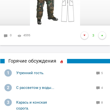
0
4595
3
Горячие обсуждения
1
Утренний гость.
5
2
С рассветом у воды...
4
3
Карась и конская
8
сорога.