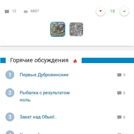
12
0
4642
6867
18
3
Горячие обсуждения
1
Первые Дубровинские
9
2
Рыбалка с результатом
6
ноль.
3
Закат над Обью!..
6