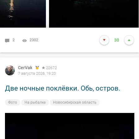
2
2302
30
CerVak
22672
7 августа 2026, 19:20
Две ночные поклёвки. Обь, остров.
Фото
На рыбалке
Новосибирская область