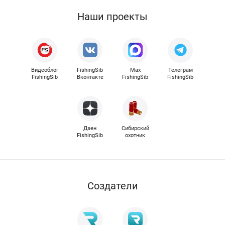
Наши проекты
Видеоблог
FishingSib
Max
Телеграм
FishingSib
Вконтакте
FishingSib
FishingSib
Дзен
Сибирский
FishingSib
охотник
Cоздатели