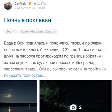
CerVak
22672
7 августа 2026, 19:40
Ночные поклевки.
Вести
Новосибирская область
Вода в Оби поднялась и появились первые поклёвки
после длительного безклевья. С 22ч до 1часа сначала
щука на забросе противоходом по границе обратки,
затем спустя час судак при проходе воблера над
зарослями травы. Обе рыбы прочно сели на тройники
показать полностью...
и при чистке оказались с пустыми желудками. Ждем
дальнейших поклёвок.
2