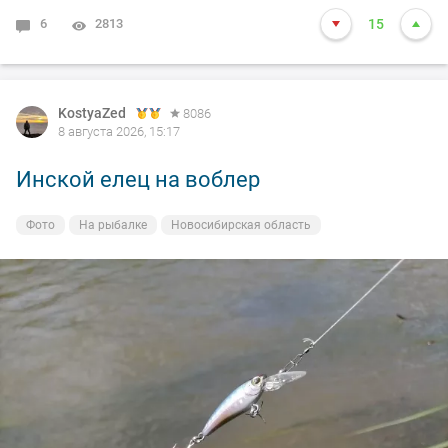
6
2813
15
KostyaZed
8086
8 августа 2026, 15:17
Инской елец на воблер
Фото
На рыбалке
Новосибирская область