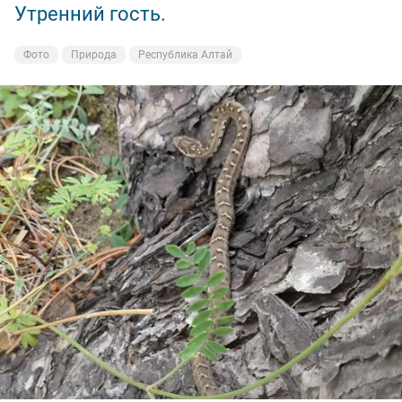
Утренний гость.
Не ждали
Фото
Фото
Природа
Природа
Республика Алтай
Республика Алтай