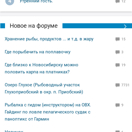
4
Утренний гость.
12
Новое на форуме
Хранение рыбы, продуктов ... и т.д. в жару
15
Где порыбачить на поплавочку
3
Где близко к Новосибирску можно
19
половить карпа на платниках?
Озеро Глухое (Рыбоводный участок
7731
Глухоприобский в окр. п. Приобский)
Рыбалка с гидом (инструктором) на ОВХ.
9
Гайдинг по ловле пелагического судак с
паноптикс от Гармин
Новичок