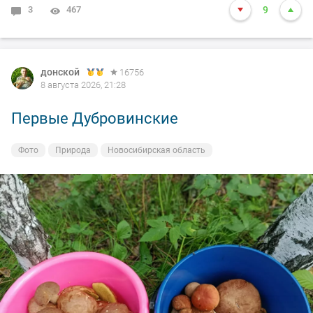
3
467
9
донской
16756
8 августа 2026, 21:28
Первые Дубровинские
Фото
Природа
Новосибирская область