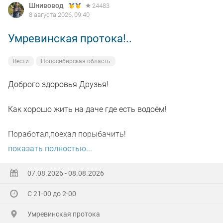
Шнивовод
24483
8 августа 2026, 09:40
Умревинская протока!..
Вести
Новосибирская область
Доброго здоровья Друзья!
Как хорошо жить на даче где есть водоём!
Поработал,поехал порыбачить!
показать полностью...
Вот так я и поступил вчера, сначала
поработал"цирюльником" 😂в теплицах!
07.08.2026 - 08.08.2026
С 21-00 до 2-00
А вечером захотелось повторить предыдущее "ночное
рандеву"!
Умревинская протока