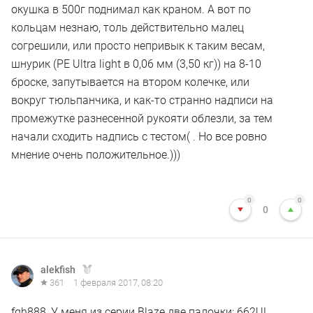
окушка в 500г поднимал как краном. А вот по
кольцам незнаю, толь действительно малец
согрешили, или просто непривык к таким весам,
шнурик (РЕ Ultra light в 0,06 мм (3,50 кг)) на 8-10
броске, запутывается на втором колечке, или
вокруг тюльпанчика, и как-то странно надписи на
промежутке разнесенной рукояти облезли, за тем
начали сходить надпись с тестом( . Но все ровно
мнение очень положительное.)))
0
0
0
alekfish
361
1 февраля 2017, 08:20
fgh888, У меня из серии Blaze две палочки: 662UL