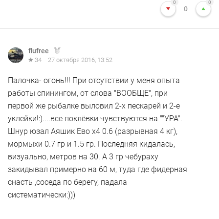
0
0
0
flufree
34
27 октября 2016, 13:52
Палочка- огонь!!! При отсутствии у меня опыта
работы спинингом, от слова "ВООБЩЕ", при
первой же рыбалке выловил 2-х пескарей и 2-е
уклейки!:)....все поклёвки чувствуются на ""УРА".
Шнур юзал Аяшик Ево х4 0.6 (разрывная 4 кг),
мормыхи 0.7 гр и 1.5 гр. Последняя кидалась,
визуально, метров на 30. А 3 гр чебураху
закидывал примерно на 60 м, туда где фидерная
снасть ,соседа по берегу, падала
систематически:)))