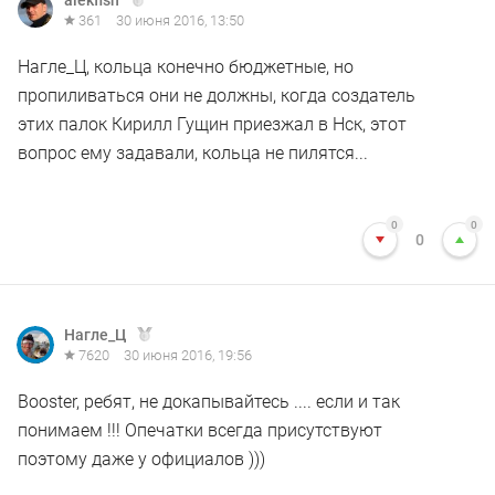
alekfish
361
30 июня 2016, 13:50
Нагле_Ц, кольца конечно бюджетные, но
пропиливаться они не должны, когда создатель
этих палок Кирилл Гущин приезжал в Нск, этот
вопрос ему задавали, кольца не пилятся...
0
0
0
Нагле_Ц
7620
30 июня 2016, 19:56
Booster, ребят, не докапывайтесь .... если и так
понимаем !!! Опечатки всегда присутствуют
поэтому даже у официалов )))