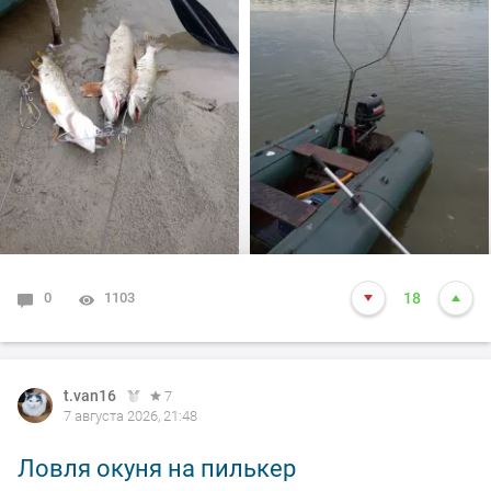
долбил до вечера выхода не как от слова совсем!!! Но
произошло не которое событие. Я предупредил деда
т.е собирайся домой, а сам от него 100м. И в отвес
между бревен я опустил блесну и понятно толи зацеп,
толи рыба, да оказалось опять дур махина, но я думаю
14-15 это точно. Так вот она меня помучила и я ее в
подскак, сильно ударила и в сплеск. Как так
получилось что в посадке осталась одна блесна. Ну и
как всегда вам нхнч!!!
0
1103
18
t.van16
7
7 августа 2026, 21:48
Ловля окуня на пилькер