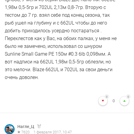
1,98м 0,5-5гр и 702UL 2,13м 0,8-7гр. Вторую с
тестом до 7 гр. взял себе под конец сезона, так
рыб ушел на глубину и с 662UL чтобы до него
добить приходилось усердно постараться .
Перехлестов как у Вас, на обоих палках, у меня не
было не замечено, использовал со шнуром
Sunline Small Game PE 150м #0.3 6lb 0,098мм. А
вот надписи на 662UL 1,98м 0,5-5гр облезли, но
это мелочи. Blaze 662UL и 702UL за свои деньги
очень доволен.
0
0
0
Нагле_Ц
7620
1 февраля 2017, 10:47