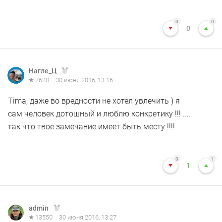
0
0
0
Нагле_Ц
7620
30 июня 2016, 13:16
Tima, даже во вредности не хотел увлечить ) я
сам человек дотошный и люблю конкретику !!! ....
так что твое замечание имеет быть месту !!!!
0
1
1
admin
13550
30 июня 2016, 13:27