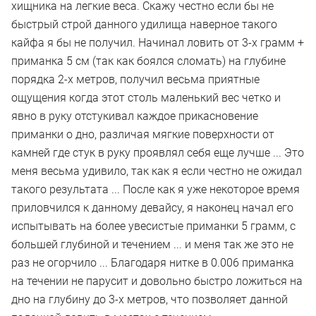
хищника на легкие веса. Скажу честно если бы не
быстрый строй данного удилища наверное такого
кайфа я бы не получил. Начинал ловить от 3-х грамм +
приманка 5 см (так как боялся сломать) на глубине
порядка 2-х метров, получил весьма приятные
ощущения когда этот столь маленький вес четко и
явно в руку отстукивал каждое прикасновение
приманки о дно, различая мягкие поверхности от
камней где стук в руку проявлял себя еще лучше ... Это
меня весьма удивило, так как я если честно не ожидал
такого результата ... После как я уже некоторое время
приловчился к данному девайсу, я наконец начал его
испытывать на более увесистые приманки 5 грамм, с
большей глубиной и течением ... и меня так же это не
раз не огорчило ... Благодаря нитке в 0.006 приманка
на течении не парусит и довольно быстро ложиться на
дно на глубину до 3-х метров, что позволяет данной