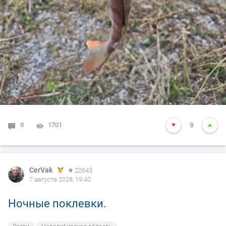
0
1701
9
CerVak
22643
7 августа 2026, 19:40
Ночные поклевки.