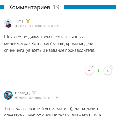
Комментариев
19
Tima
8078
30 июня 2016, 09:38
Шнур точно диаметром шесть тысячных
миллиметра? Хотелось бы ещё, кроме модели
спиннинга, увидеть и название производителя.
0
1
1
Нагле_Ц
7620
30 июня 2016, 11:52
Tima, вот глазастый все заметил ))) нет конечно
опечатка - шнур от Айки Unitex 02, диаметр 0.06, а