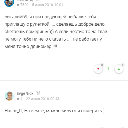
7620
5 июля 2016, 10:01
виталий69, я при следующей рыбалке тебя
приглашу с рулеткой .... сделаешь доброе дело,
сбегаешь померишь ))) А если честно то на глаз
не могу тебе ни чего сказать .... не работает у
меня точно длиномер !!!!
0
1
1
EvgeNick
4
22 июля 2016, 00:43
Нагле_Ц, На земле, можно кинуть и померить )