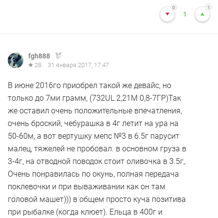
0
1
1
fgh888
28
31 января 2017, 17:47
В июне 2016го приобрел такой же девайс, но
только до 7ми грамм, (732UL 2,21М 0,8-7ГР)Так
же оставил очень положительные впечатления,
очень броский, чебурашка в 4г летит на ура на
50-60м, а вот вертушку мепс №3 в 6.5г парусит
малец, тяжелей не пробовал. в основном груза в
3-4г, на отводной поводок стоит оливочка в 3.5г,.
Очень понравилась по окунь, полная передача
поклевочки и при вываживании как он там
головой машет))) в общем просто куча позитива
при рыбалке (когда клюет). Ельца в 400г и