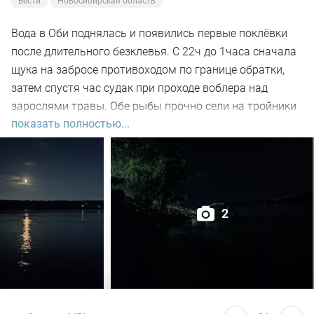
Вести
Новосибирская область
Вода в Оби поднялась и появились первые поклёвки
после длительного безклевья. С 22ч до 1часа сначала
щука на забросе противоходом по границе обратки,
затем спустя час судак при проходе воблера над
зарослями травы. Обе рыбы прочно сели на тройники
показать полностью...
и при чистке оказались с пустыми желудками. Ждем
дальнейших поклёвок.
2