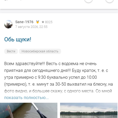
Sane-1976
8025
7 августа 2026, 22:55
Обь щуки!
Вести
Новосибирская область
Всем здравствуйте!!! Весть с водоема не очень
приятная для сегодняшнего дня!!! Буду краток, т. е. с
утра примерно с 9:30 буквально успел до 10:00
(примерно), т. е. минут за 30-50 выхватил на блесну, на
фото видно, и большее скажу, с одного места. Со мной
показать полностью...
был рыбак, который рыбачил с берега, т. е. я его увез
на остров на белую рыбу, а сам дальше, как обычно, по
корягам. Уже много написал)))). Так вот, сегодня