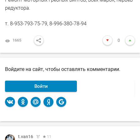
редуктора.
т. 8-953-793-75-79, 8-996-380-78-94
1665
0
Войдите на сайт, чтобы оставлять комментарии.
Войти
t.van16
t.van16
t.van16
t.van16
11
11
11
11