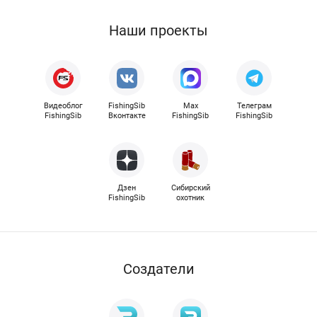
Наши проекты
Видеоблог
FishingSib
Max
Телеграм
FishingSib
Вконтакте
FishingSib
FishingSib
Дзен
Сибирский
FishingSib
охотник
Cоздатели