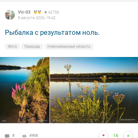
Vic-03
42708
8 августа 2026, 19:42
Рыбалка с результатом ноль.
Фото
Природа
Новосибирская область
8
4908
16