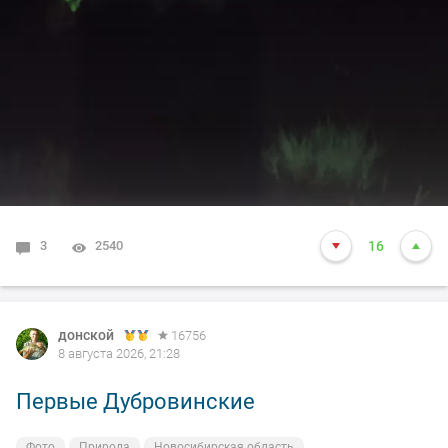
3
2540
16
донской
16756
8 августа 2026, 21:28
Первые Дубровинские
Фото
Природа
Новосибирская область