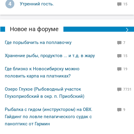
4
Утренний гость.
15
Ну а вам Друзья желаю НХНЧ и чтобы от рыболовного
процесса вы получали только приятные впечатления!
С уважением Шнивовод!🤝
Новое на форуме
Где порыбачить на поплавочку
7
Хранение рыбы, продуктов ... и т.д. в жару
15
Где близко к Новосибирску можно
19
половить карпа на платниках?
Озеро Глухое (Рыбоводный участок
7731
Глухоприобский в окр. п. Приобский)
Рыбалка с гидом (инструктором) на ОВХ.
9
Гайдинг по ловле пелагического судак с
паноптикс от Гармин