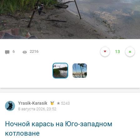
6
1
2216
3500
13
13
Yrasik-Karasik
5243
8 августа 2026, 23:52
Ночной карась на Юго-западном
котловане