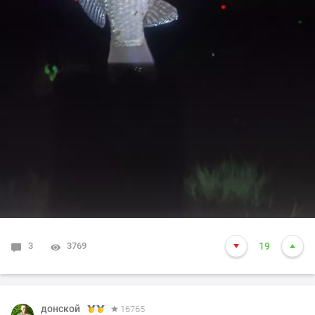
3
3769
19
донской
16765