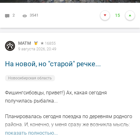
2
3541
15
MATM
16855
9 августа 2026, 20:49
На новой, но "старой" речке...
Новосибирская область
Фишингсибовцы, привет!) Ах, какая сегодня
получилась рыбалка...
Планировалась сегодня поездка по деревням родного
района. И, конечно, у меня сразу же возникла мысль:
пробежаться по небольшой речке, где когда-то давно-
показать полностью...