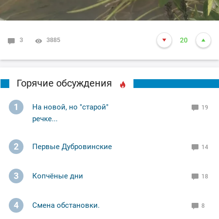
3
3885
20
Горячие обсуждения
1
На новой, но "старой"
19
речке...
2
Первые Дубровинские
14
3
Копчёные дни
18
4
Смена обстановки.
8