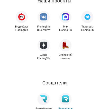
Наши проекты
Видеоблог
FishingSib
Max
Телеграм
FishingSib
Вконтакте
FishingSib
FishingSib
Дзен
Сибирский
FishingSib
охотник
Cоздатели
Разработано
Вакансии в