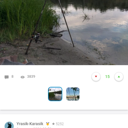
8
1
3839
5309
15
14
Yrasik-Karasik
5252