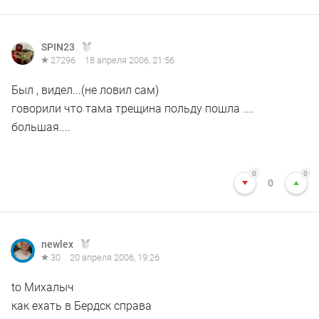
SPIN23
27296
18 апреля 2006, 21:56
Был , видел...(не ловил сам)
говорили что тама трещина польду пошла ....
большая....
0
0
0
newlex
30
20 апреля 2006, 19:26
to Михалыч
как ехать в Бердск справа