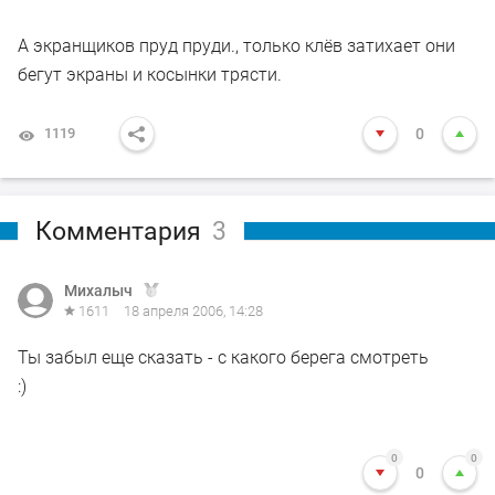
А экранщиков пруд пруди., только клёв затихает они
бегут экраны и косынки трясти.
1119
0
Комментария
3
Михалыч
1611
18 апреля 2006, 14:28
Ты забыл еще сказать - с какого берега смотреть
:)
0
0
0