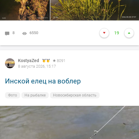
8
6550
19
KostyaZed
8091
8 августа 2026, 15:17
Инской елец на воблер
Фото
На рыбалке
Новосибирская область