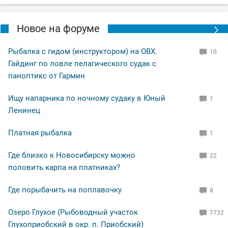
Новое на форуме
Рыбалка с гидом (инструктором) на ОВХ.
10
Гайдинг по ловле пелагического судак с
паноптикс от Гармин
Ищу напарника по ночному судаку в Юный
1
Ленинец
Платная рыбалка
1
Где близко к Новосибирску можно
22
половить карпа на платниках?
Где порыбачить на поплавочку
8
Озеро Глухое (Рыбоводный участок
7732
Глухоприобский в окр. п. Приобский)