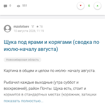
0
551
6
mzolotsev
78
10 августа 2026, 11:19
Щука под ярами и корягами (сводка по
июлю-началу августа)
Новосибирская область
Картина в общем и целом по июлю- началу августа.
Рыбачил каждые выходные (утра суббот и
воскресений), район Почты. Щука есть, стоит и
кормится в стандартных местах (коряжник, затишки
под глубокими берегами), но халявы нет - приходится
показать полностью...