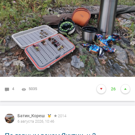
4
5035
26
Батин_Кореш
2014
6 августа 2026, 10:46