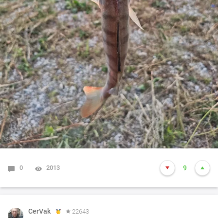
0
2013
9
CerVak
22643