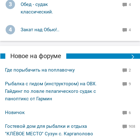
3
Обед - судак
4
Поймал 5 штук, один сошёл, ну и хорошо. Активность
классический.
по времени минут пятнадцать, затем будто там язя и
не было.
4
Закат над Обью!..
4
В общем свободное "окно" закрыл рыбалкой, чему и
рад.
Новое на форуме
По уровню воды всё путём, особых спадов и скачков
не наблюдал. Малёк в изобилии, плавает вольготно.
Где порыбачить на поплавочку
2
Рыбалка с гидом (инструктором) на ОВХ.
9
Рыбакам, НХНЧ и рыбацких дней!
Гайдинг по ловле пелагического судак с
паноптикс от Гармин
Новичок
6
Гостевой дом для рыбалки и отдыха
908
"КЛЁВОЕ МЕСТО" Сузун с. Каргаполово