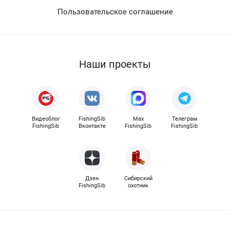
Пользовательское соглашение
Наши проекты
Видеоблог
FishingSib
Max
Телеграм
FishingSib
Вконтакте
FishingSib
FishingSib
Дзен
Сибирский
FishingSib
охотник