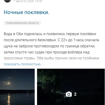
7 августа 2026, 19:40
Ночные поклевки.
Новосибирская область
Вода в Оби поднялась и появились первые поклёвки
после длительного безклевья. С 22ч до 1часа сначала
щука на забросе противоходом по границе обратки,
затем спустя час судак при проходе воблера над
зарослями травы. Обе рыбы прочно сели на тройники
показать полностью...
и при чистке оказались с пустыми желудками. Ждем
дальнейших поклёвок.
2