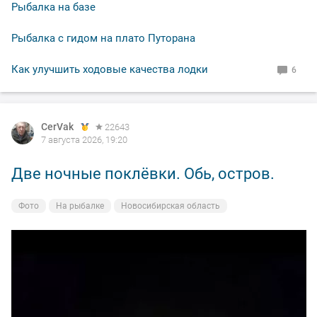
Рыбалка на базе
Рыбалка с гидом на плато Путорана
Как улучшить ходовые качества лодки
6
CerVak
22643
7 августа 2026, 19:20
Две ночные поклёвки. Обь, остров.
Фото
На рыбалке
Новосибирская область