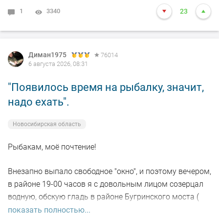
1
3340
23
Диман1975
76014
6 августа 2026, 08:31
"Появилось время на рыбалку, значит,
надо ехать".
Новосибирская область
Рыбакам, моё почтение!
Внезапно выпало свободное "окно", и поэтому вечером,
в районе 19-00 часов я с довольным лицом созерцал
водную, обскую гладь в районе Бугринского моста (
правый берег).
показать полностью...