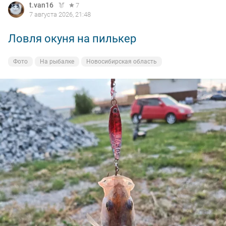
t.van16
7
7 августа 2026, 21:48
Ловля окуня на пилькер
Фото
На рыбалке
Новосибирская область