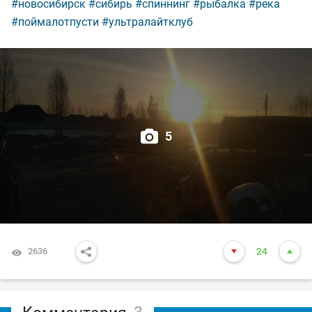
#новосибирск
#сибирь
#спиннинг
#рыбалка
#река
#поймалотпусти
#ультралайтклуб
5
2636
24