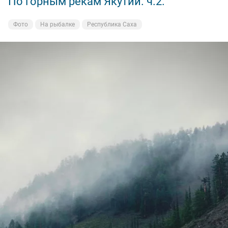
По горным рекам Якутии. ч.2.
Фото
На рыбалке
Республика Саха