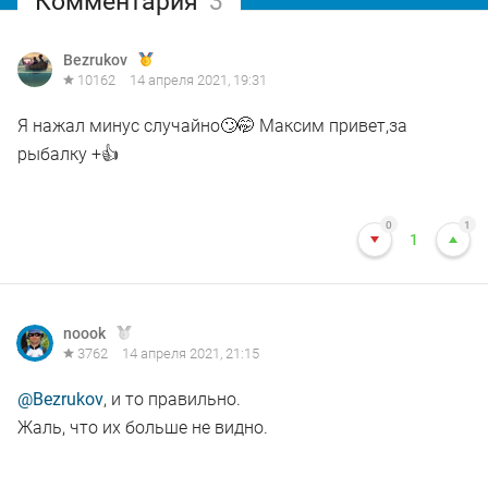
Комментария
3
Bezrukov
10162
14 апреля 2021, 19:31
Я нажал минус случайно🙄🤭 Максим привет,за
рыбалку +👍
0
1
1
noook
3762
14 апреля 2021, 21:15
@Bezrukov
, и то правильно.
Жаль, что их больше не видно.