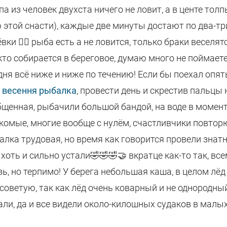
па из человек двухста ничего не ловит, а в центе тол
 этой снасти), каждые две минуты достают по два-тр
ки 🤷‍♂️ рыба есть а не ловится, только браки веселятс
кто собирается в береговое, думаю много не поймаете,
дня всё ниже и ниже по течению! Если бы поехал опять
е
весення рыбалка
, провести день и скрестив пальцы н
бщенная, рыбачили большой бандой, на воде в момен
комые, многие вообще с нулём, счастливчики повторю
алка трудовая, но время как говорится провели знатн
 хоть и сильно устали🤣🤣🤣🤝 вкратце как-то так, вс
зь, но терпимо! У берега небольшая каша, в целом лё
 советую, так как лёд очень коварный и не однородный
тали, да и все видели около-килошных судаков в малы