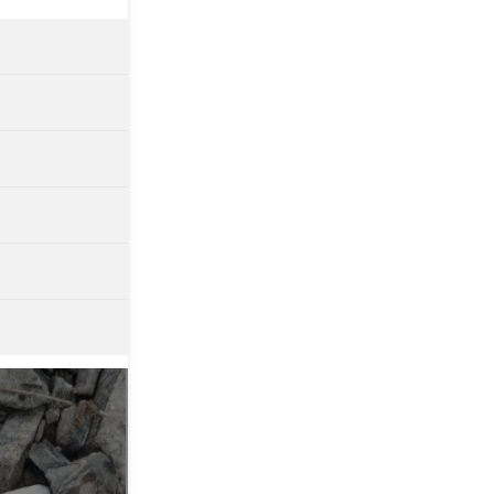

е поклёвки,