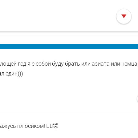
ующей год я с собой буду брать или азиата или немца,
л один)))
ажусь плюсиком! 🤦‍♂️🤣