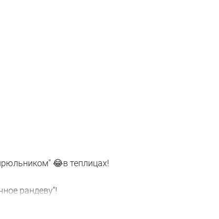
цирюльником" 😂в теплицах!
ное рандеву"!
ровень поднялся см.40-50!!!