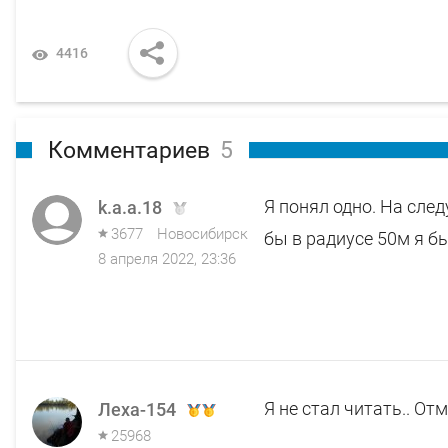
4416
Комментариев
5
Я понял одно. На след
k.a.a.18
3677
Новосибирск
бы в радиусе 50м я бы
8 апреля 2022, 23:36
Я не стал читать.. Отм
Леха-154
25968