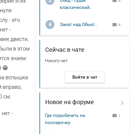
3
верии этих
Обед - судак
4
классический.
 нуля
лу - это
4
Закат над Обью!..
4
нет -
век двести,
 были в этом
Сейчас в чате
ится знаем:
Никого нет
й 😁
тра вспышка
Войти в чат
й вправо,
0 см.
Новое на форуме
нет -
Где порыбачить на
1
поплавочку