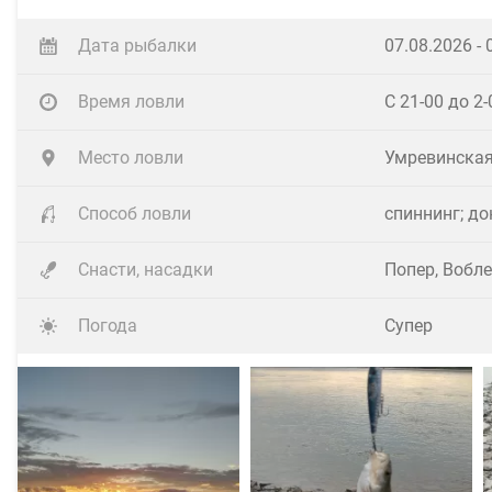
Дата рыбалки
07.08.2026 - 
По поверхности плывёт мусор(ветки,трава и ино
Время ловли
С 21-00 до 2-
С мальком проблем не было,сразу зарядил донку 
Место ловли
Умревинская
А спиннинг ещё даже не в "строю"🤨
Способ ловли
спиннинг; д
Оперативно привожу его в рабочее состояние и во
Снасти, насадки
Попер, Вобле
Сей момент длился около сорока минут, но поклё
Погода
Супер
Даже один шнурок (300гр.)атаковал поппер,но пр
С наступлением сумерек пошла в ход тяжёлая арт
Но в этот вечер ни одной поклёвки на них я не по