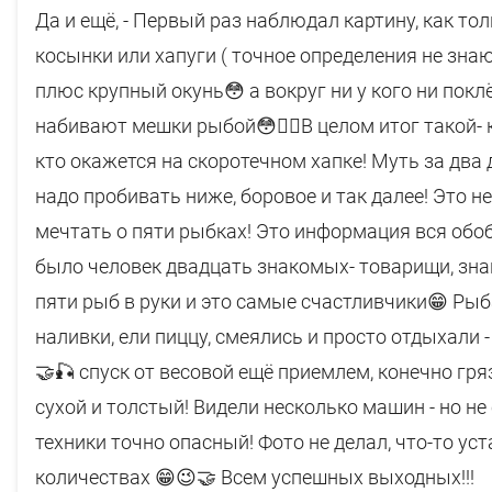
Да и ещё, - Первый раз наблюдал картину, как тол
косынки или хапуги ( точное определения не знаю
плюс крупный окунь😳 а вокруг ни у кого ни поклёв
набивают мешки рыбой😳🤦‍♂️В целом итог такой- 
кто окажется на скоротечном хапке! Муть за два 
надо пробивать ниже, боровое и так далее! Это н
мечтать о пяти рыбках! Это информация вся обо
было человек двадцать знакомых- товарищи, зна
пяти рыб в руки и это самые счастливчики😁 Рыб
наливки, ели пиццу, смеялись и просто отдыхали -
🤝🎣 спуск от весовой ещё приемлем, конечно гря
сухой и толстый! Видели несколько машин - но не
техники точно опасный! Фото не делал, что-то ус
количествах 😁😉🤝 Всем успешных выходных!!!