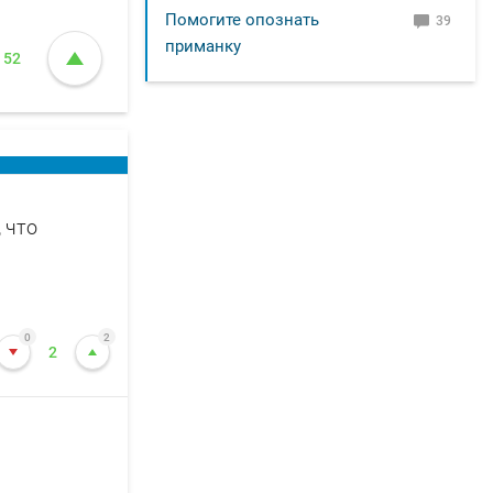
Помогите опознать
39
приманку
52
 что
0
2
2