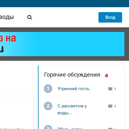
 ВОДЫ
Вход
Горячие обсуждения
1
Утренний гость.
9
2
С рассветом у
4
воды...