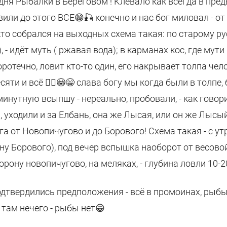
ня Рыбалки в Береговом ! Клевало как всегда в пред
овили до этого ВСЕ😁🎣 конечно и нас бог миловал - от
 кто собрался на выходных схема такая: по старому рус
- идёт муть ( ржавая вода); в карманах кос, где мути 
ротечно, ловит кто-то один, его накрывает толпа чело
сяти и всё 🤦‍♂️😳😁 слава богу мы когда были в толпе,
инутную всыпшу - нереально, пробовали, - как говор
, уходили и за Елбань, она же Лысая, или он же Лысы
га от Новопичугово и до Борового! Схема такая - с у
ону Борового), под вечер вспышка наоборот от весово
рону новопичугово, на меляках, - глубина ловли 10-2
одтвердились предположения - всё в промоинах, рыбы 
 там нечего - рыбы нет😁