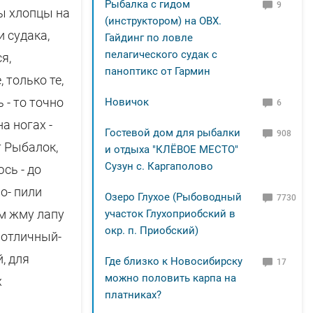
Рыбалка с гидом
9
пы хлопцы на
(инструктором) на ОВХ.
и судака,
Гайдинг по ловле
пелагического судак с
я,
паноптикс от Гармин
 только те,
 - то точно
Новичок
6
а ногах -
Гостевой дом для рыбалки
908
т Рыбалок,
и отдыха "КЛЁВОЕ МЕСТО"
Сузун с. Каргаполово
сь - до
о- пили
Озеро Глухое (Рыбоводный
7730
ем жму лапу
участок Глухоприобский в
окр. п. Приобский)
д отличный-
, для
Где близко к Новосибирску
17
можно половить карпа на
х
платниках?