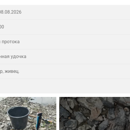
08.08.2026
гда целые пласты засохшей тины)🫣
00
и вдруг окунь начал гонять малька!😳
 протока
онная удочка
т Он (кайф),когда окунь атакует Поппер!🤫
р, живец.
вками насладился сполна!🤗
омахнулся и вылетел из воды наверное на полметра!
иллерия (воблера)!
лучил,а вот на донку поймал две щучки,и две судаковы