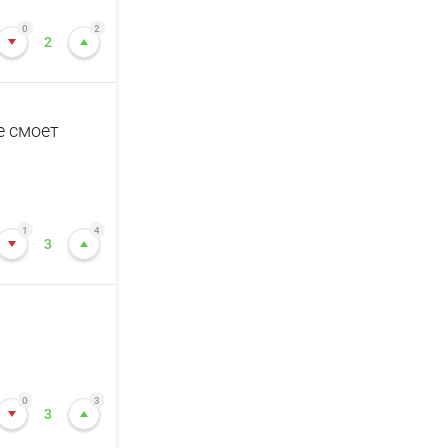
0
2
2
е смоет
1
4
3
0
3
3