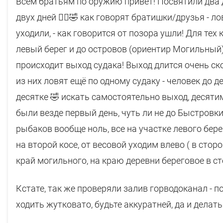
Всем братьям по оружию привет! Посвятили два д
двух дней 🤦‍♂️🤣 как говорят братишки/друзья - л
уходили, - как говорится от позора ушли! Для тех
левый берег и до островов (ориентир Могильный), 
происходит выход судака! Выход длится очень ско
из них ловят ещё по одному судаку - человек до де
десятке 🤣 искать самостоятельно выход, десятим
были везде первый день, чуть ли не до Быстровки
рыбаков вообще ноль, все на участке левого бере
на второй косе, от весовой уходим влево ( в стор
край могильного, на краю деревни береговое в сто
Кстате, так же проверяли залив горводоканал - п
ходить жутковато, будьте аккуратней, да и делать