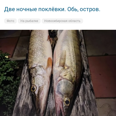
Две ночные поклёвки. Обь, остров.
Лес, утро.
Фото
Фото
На рыбалке
Природа
Новосибирская область
Новосибирская область