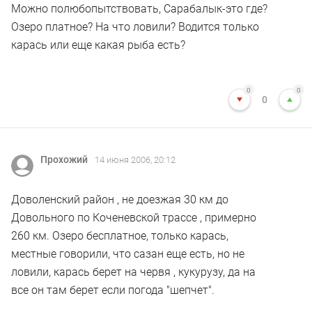
Можно полюбопытствовать, Сарабалык-это где?
Озеро платное? На что ловили? Водится только
карась или еще какая рыба есть?
0
0
0
Прохожий
14 июня 2006, 20:12
Доволенский район , не доезжая 30 км до
Довольного по Коченевской трассе , примерно
260 км. Озеро бесплатное, только карась,
местные говорили, что сазан еще есть, но не
ловили, карась берет на червя , кукурузу, да на
все он там берет если погода "шепчет".