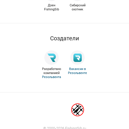
Дзен
Сибирский
FishingSib
охотник
Cоздатели
Разработано
Вакансии в
компанией
Резольвенте
Резольвента
© 2000-2026 FishingSib.ru