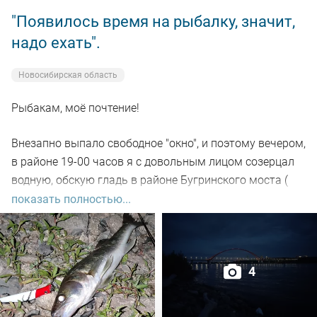
"Появилось время на рыбалку, значит,
надо ехать".
Новосибирская область
Рыбакам, моё почтение!
Внезапно выпало свободное "окно", и поэтому вечером,
в районе 19-00 часов я с довольным лицом созерцал
водную, обскую гладь в районе Бугринского моста (
правый берег).
показать полностью...
Отдыхающего люда просто тьма, и на берегу ,и на
воде. Сапы, катера, гидроциклы всяких мастей
4
поднимали нехилую волну до самой темноты.
По сути: рыбалил только на спиннинг, помощниками