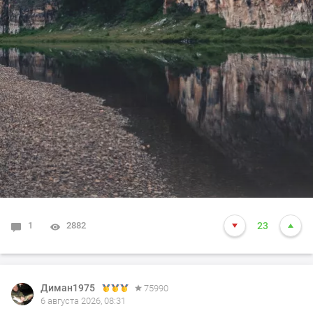
1
2882
23
Диман1975
75990
6 августа 2026, 08:31