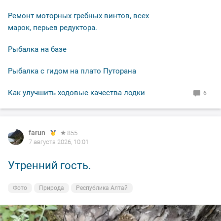
Ремонт моторных гребных винтов, всех
марок, перьев редуктора.
Рыбалка на базе
Рыбалка с гидом на плато Путорана
Как улучшить ходовые качества лодки
6
farun
farun
farun
farun
farun
855
855
855
855
855
7 августа 2026, 10:01
7 августа 2026, 10:01
7 августа 2026, 10:01
7 августа 2026, 10:01
7 августа 2026, 10:01
Утренний гость.
Не ждали
Была Лиственница
Башкаус, вечер
Лис близ деревни Балыкча
Фото
Фото
Фото
Фото
Фото
Природа
Природа
Природа
Природа
Природа
Республика Алтай
Республика Алтай
Республика Алтай
Республика Алтай
Республика Алтай