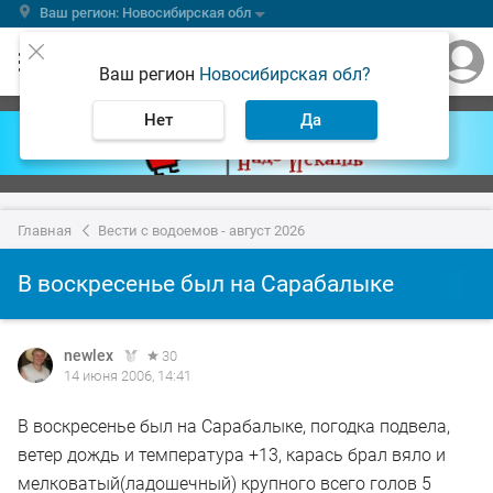
Ваш регион: Новосибирская обл
Ваш регион
Новосибирская обл?
Нет
Да
Главная
Вести с водоемов - август 2026
В воскресенье был на Сарабалыке
newlex
30
14 июня 2006, 14:41
В воскресенье был на Сарабалыке, погодка подвела,
ветер дождь и температура +13, карась брал вяло и
мелковатый(ладошечный) крупного всего голов 5