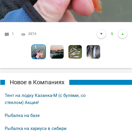
1
0
0
4
3874
2915
3598
6256
12
20
9
6
Новое в Компаниях
Тент на лодку Казанка-М (с булями, со
стеклом) Акция!
Рыбалка на базе
Рыбалка на хариуса в сибири