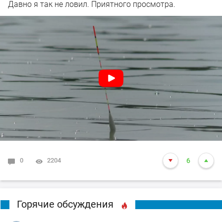
что могу сказать: - Херабуна рулит !!! Всем добра.
Давно я так не ловил. Приятного просмотра.
0
2204
6
Горячие обсуждения