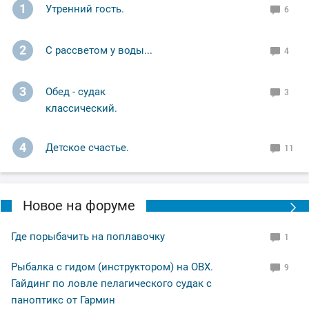
1
Утренний гость.
6
2
С рассветом у воды...
4
3
Обед - судак
3
классический.
4
Детское счастье.
11
Новое на форуме
Где порыбачить на поплавочку
1
Рыбалка с гидом (инструктором) на ОВХ.
9
Гайдинг по ловле пелагического судак с
паноптикс от Гармин