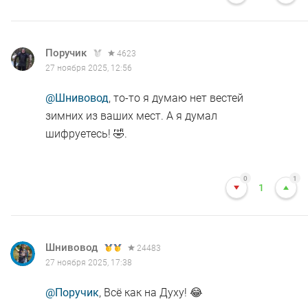
Поручик
4623
27 ноября 2025, 12:56
@Шнивовод
, то-то я думаю нет вестей
зимних из ваших мест. А я думал
шифруетесь! 🤣.
0
1
1
Шнивовод
24483
27 ноября 2025, 17:38
@Поручик
, Всё как на Духу! 😂