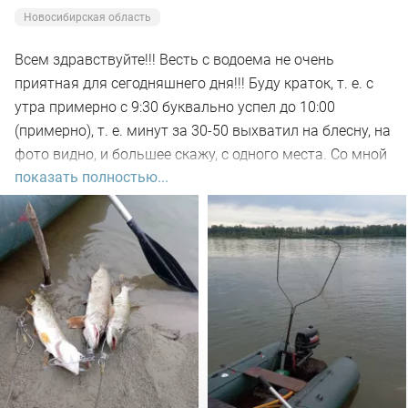
Новосибирская область
Всем здравствуйте!!! Весть с водоема не очень
приятная для сегодняшнего дня!!! Буду краток, т. е. с
утра примерно с 9:30 буквально успел до 10:00
(примерно), т. е. минут за 30-50 выхватил на блесну, на
фото видно, и большее скажу, с одного места. Со мной
показать полностью...
был рыбак, который рыбачил с берега, т. е. я его увез
на остров на белую рыбу, а сам дальше, как обычно, по
корягам. Уже много написал)))). Так вот, сегодня
долбил до вечера выхода не как от слова совсем!!! Но
произошло не которое событие. Я предупредил деда
т.е собирайся домой, а сам от него 100м. И в отвес
между бревен я опустил блесну и понятно толи зацеп,
толи рыба, да оказалось опять дур махина, но я думаю
14-15 это точно. Так вот она меня помучила и я ее в
подскак, сильно ударила и в сплеск. Как так