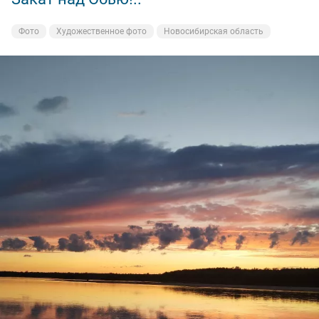
Но в этот вечер ни одной поклёвки на них я не
получил,а вот на донку поймал две щучки,и две
Фото
Художественное фото
Новосибирская область
судаковые поклёвки, но поторопился!🥴
И всё равно остался доволен, поклёвками
насладился,рыбу поймал,закат был волшебный!
Ну а вам Друзья желаю НХНЧ и чтобы от рыболовного
процесса вы получали только приятные впечатления!
С уважением Шнивовод!🤝