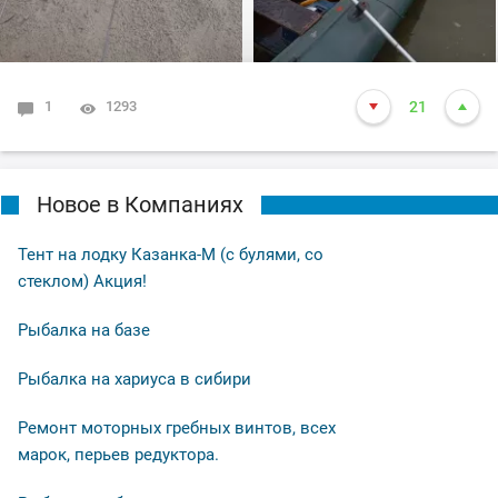
получилось что в посадке осталась одна блесна. Ну и
как всегда вам нхнч!!!
1
1293
21
Новое в Компаниях
Тент на лодку Казанка-М (с булями, со
стеклом) Акция!
Рыбалка на базе
Рыбалка на хариуса в сибири
Ремонт моторных гребных винтов, всех
марок, перьев редуктора.