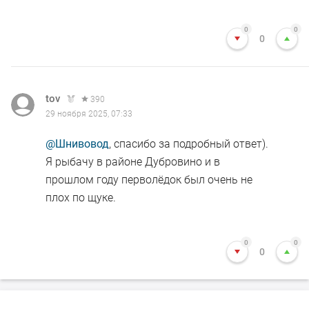
0
0
0
tov
390
29 ноября 2025, 07:33
@Шнивовод
, спасибо за подробный ответ).
Я рыбачу в районе Дубровино и в
прошлом году перволёдок был очень не
плох по щуке.
0
0
0