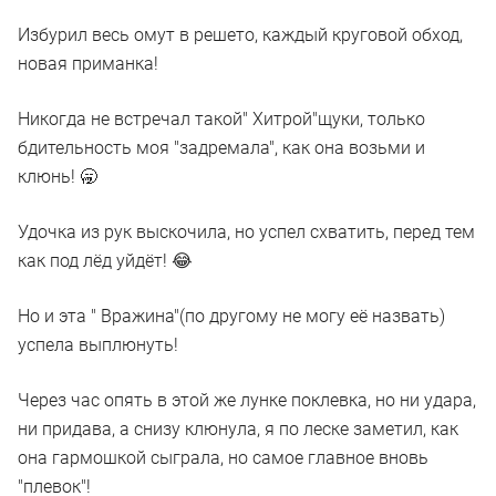
Избурил весь омут в решето, каждый круговой обход,
новая приманка!
Никогда не встречал такой" Хитрой"щуки, только
бдительность моя "задремала", как она возьми и
клюнь! 🥱
Удочка из рук выскочила, но успел схватить, перед тем
как под лёд уйдёт! 😂
Но и эта " Вражина"(по другому не могу её назвать)
успела выплюнуть!
Через час опять в этой же лунке поклевка, но ни удара,
ни придава, а снизу клюнула, я по леске заметил, как
она гармошкой сыграла, но самое главное вновь
"плевок"!