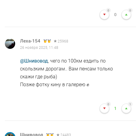
0
0
0
Леха-154
25968
26 ноября 2025, 11:48
@Шнивовод
, чего по 100км ездить по
скользким дорогам.. Вам пенсам только
скажи где рыба)
Позже фотку кину в галерею ✊
0
1
1
Шнивовод
24483