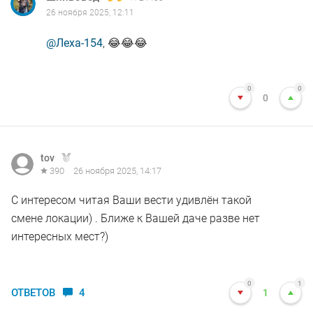
26 ноября 2025, 12:11
@Леха-154
, 😂😂😂
0
0
0
tov
390
26 ноября 2025, 14:17
С интересом читая Ваши вести удивлён такой
смене локации) . Ближе к Вашей даче разве нет
интересных мест?)
0
1
ОТВЕТОВ
4
1