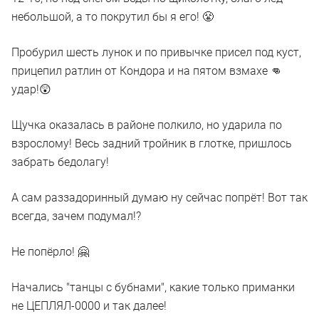
небольшой, а то покрутил бы я его! 😤
Пробурил шесть лунок и по привычке присел под куст,
прицепил ратлин от Кондора и на пятом взмахе 👊
удар!😲
Щучка оказалась в районе полкило, но ударила по
взрослому! Весь задний тройник в глотке, пришлось
забрать бедолагу!
А сам раззадоринный думаю ну сейчас попрёт! Вот так
всегда, зачем подумал!?
Не попёрло! 🤗
Начались "танцы с бубнами", какие только приманки
не ЦЕПЛЯЛ-0000 и так далее!