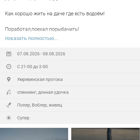
Как хорошо жить на даче где есть водоём!
Поработал,поехал порыбачить!
показать полностью...
Вот так я и поступил вчера, сначала
поработал"цирюльником" 😂в теплицах!
07.08.2026 - 08.08.2026
С 21-00 до 2-00
А вечером захотелось повторить предыдущее "ночное
рандеву"!
Умревинская протока
Прибыл на берег в девять часов,и что я вижу 😲,
спиннинг; донная удочка
уровень поднялся см.40-50!!!
Попер, Воблер, живец.
По поверхности плывёт мусор(ветки,трава и иногда
Супер
целые пласты засохшей тины)🫣
С мальком проблем не было,сразу зарядил донку и