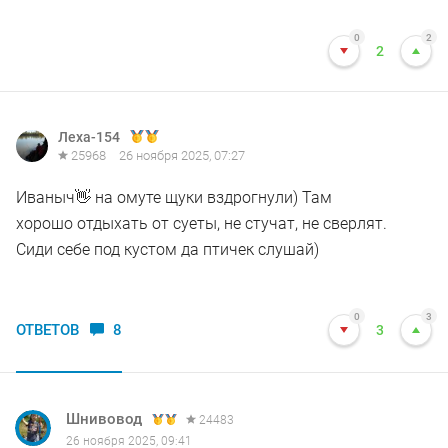
0
2
2
Леха-154
25968
26 ноября 2025, 07:27
Иваныч👋 на омуте щуки вздрогнули) Там
хорошо отдыхать от суеты, не стучат, не сверлят.
Сиди себе под кустом да птичек слушай)
0
3
ОТВЕТОВ
8
3
Шнивовод
24483
26 ноября 2025, 09:41