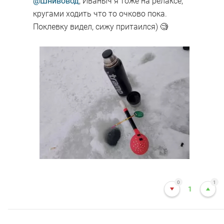
@Шнивовод
, Иваныч я тоже на релаксе,
кругами ходить что то очково пока.
Поклевку видел, сижу притаился) 🧐
0
1
1