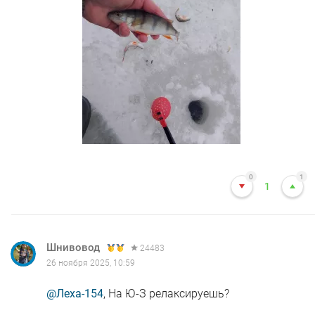
0
1
1
Шнивовод
24483
26 ноября 2025, 10:59
@Леха-154
, На Ю-З релаксируешь?