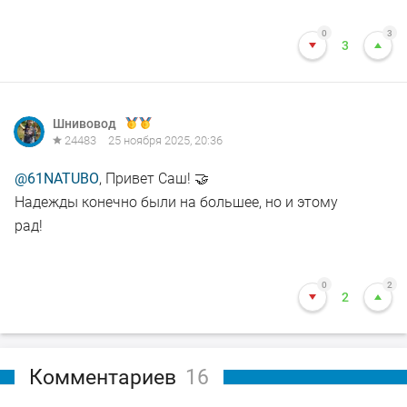
0
3
3
Шнивовод
24483
25 ноября 2025, 20:36
@61NATUBO
, Привет Саш! 🤝
Надежды конечно были на большее, но и этому
рад!
0
2
2
Комментариев
16