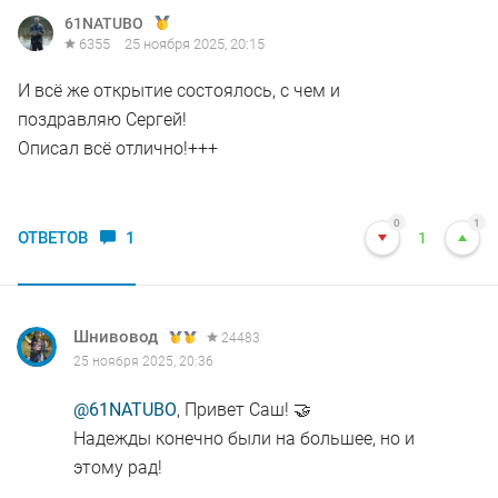
61NATUBO
6355
25 ноября 2025, 20:15
И всё же открытие состоялось, с чем и
поздравляю Сергей!
Описал всё отлично!+++
0
1
ОТВЕТОВ
1
1
Шнивовод
24483
25 ноября 2025, 20:36
@61NATUBO
, Привет Саш! 🤝
Надежды конечно были на большее, но и
этому рад!