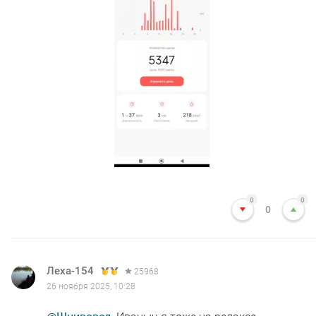
0
0
0
Леха-154
25968
26 ноября 2025, 10:28