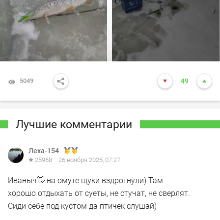
5049
49
Лучшие комментарии
Леха-154
25968
26 ноября 2025, 07:27
Иваныч👋 на омуте щуки вздрогнули) Там
хорошо отдыхать от суеты, не стучат, не сверлят.
Сиди себе под кустом да птичек слушай)