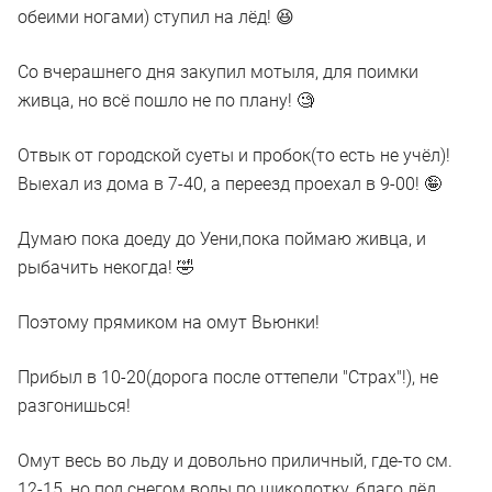
обеими ногами) ступил на лёд! 😆
Со вчерашнего дня закупил мотыля, для поимки
живца, но всё пошло не по плану! 🧐
Отвык от городской суеты и пробок(то есть не учёл)!
Выехал из дома в 7-40, а переезд проехал в 9-00! 🤪
Думаю пока доеду до Уени,пока поймаю живца, и
рыбачить некогда! 🤣
Поэтому прямиком на омут Вьюнки!
Прибыл в 10-20(дорога после оттепели "Страх"!), не
разгонишься!
Омут весь во льду и довольно приличный, где-то см.
12-15, но под снегом воды по щиколотку, благо лёд