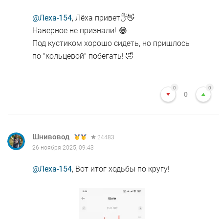
@Леха-154
, Лёха привет✋👋
Наверное не признали! 😂
Под кустиком хорошо сидеть, но пришлось
по "кольцевой" побегать! 🤣
0
0
0
Шнивовод
24483
26 ноября 2025, 09:43
@Леха-154
, Вот итог ходьбы по кругу!