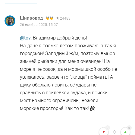
Шнивовод
24483
26 ноября 2025, 15:07
@tov
, Владимир добрый день!
На даче я только летом проживаю, а так я
городской! Западный ж/м, поэтому выбор
зимней рыбалки для меня очевиден! На
море я не ходок, да и мормышкой особо не
увлекаюсь, разве что "живца" поймать! А
щуку обожаю ловить, её удары не
сравнить с поклевкой судака, и поиски
мест намного ограничены, нежели
морские просторы! Как то так! 🤗
0
0
0