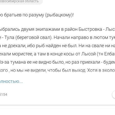
овосибирская область
ю братьев по разуму (рыбацкому)!
выбрались двумя экипажами в район Быстровка - Лыс
 - Тула (береговой свал). Начали направо в лютом ту
 не доехали, ибо рыб найден не был. Ни на свале ни н
хали мористее, а там в конце косы от Лысой (тн Елба
з-за тумана ее не видно было, но раз приехали - буде
кого , но мы не видели, чтобы был выход. Хотя в эхол
егулярные. Но не берет 🤦‍♂️. Народ упылил куда-то к 
лностью...
 (кому куда вожа под хвост попала 😢. Нашим напар
Лысую). Мы же поискали еще и, таки, словили по одно
5154
ее переместились за Лысую, а там...