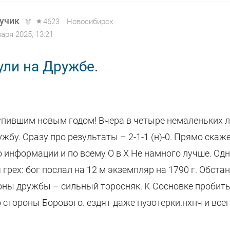
учик
4623
Новосибирск
варя 2025, 13:21
ули на Дружбе.
тупившим новым годом! Вчера в четыре немаленьких 
жбу. Сразу про результаты – 2-1-1 (н)-0. Прямо скаж
о информации и по всему О в Х Не намного лучше. Од
грех: бог послал на 12 м экземпляр на 1790 г. Обста
роны дружбы – сильный торосняк. К Сосновке пробить
о стороны Борового. ездят даже пузотерки.нхнч и все