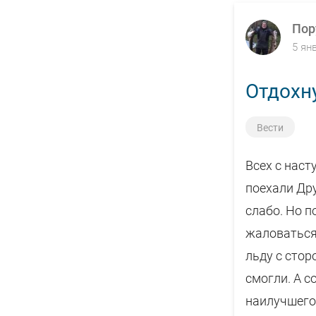
Пор
5 ян
Отдохн
Вести
Всех с нас
поехали Дру
слабо. Но п
жаловаться 
льду с сто
смогли. А с
наилучшего