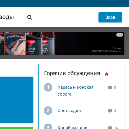
 ВОДЫ
Вход
Горячие обсуждения
1
Карась и конская
8
сорога.
2
Опять один.
4
3
Копчёные дни
16