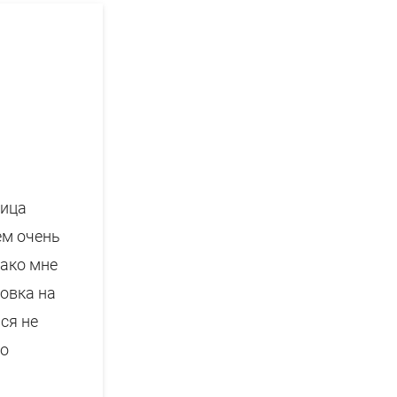
лица
ем очень
нако мне
новка на
ся не
го