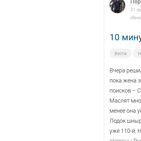
другая буде
Пор
31 а
ручном реж
обно
Всем НХНЧ и
10 мин
Вести
Н
Вчера решил
пока жена з
поисков – С
Маслят мног
менее она у
Лодок шныря
уже 110-й. 
стороны Рус