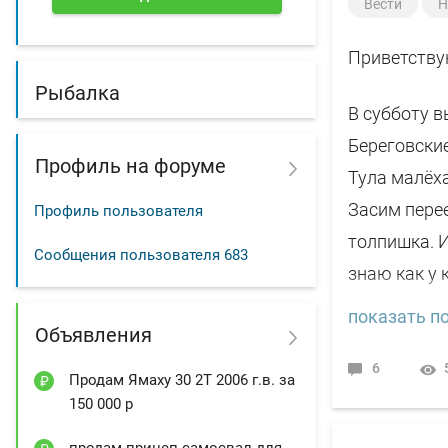
Вести
Н
Приветству
Рыбалка
В субботу 
Береговские
Профиль на форуме
Тула малёха
Засим перее
Профиль пользователя
толпишка. И
Сообщения пользователя
683
знаю как у 
и подходы р
показать по
Объявления
или к Лысой
попала под 
6
Продам Ямаху 30 2Т 2006 г.в. за
по 600. Дал
150 000 р
продам прицеп-самосвал для