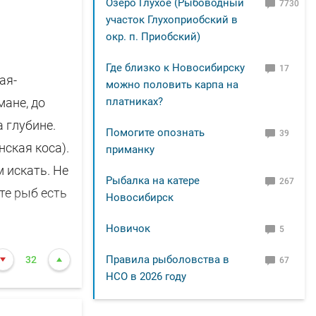
Озеро Глухое (Рыбоводный
7730
участок Глухоприобский в
окр. п. Приобский)
Где близко к Новосибирску
17
ая-
можно половить карпа на
мане, до
платниках?
а глубине.
Помогите опознать
39
нская коса).
приманку
м искать. Не
Рыбалка на катере
267
оте рыб есть
Новосибирск
Боровским
Новичок
5
никам
й голове гр
Правила рыболовства в
32
67
НСО в 2026 году