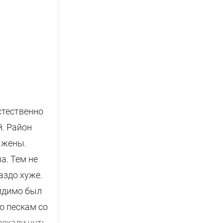
ними в
ду.
стественно
й. Район
 жены.
а. Тем не
аздо хуже.
видимо был
по пескам со
еехали чуть