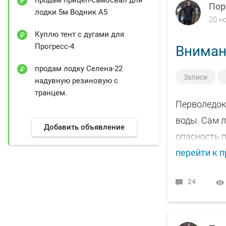
Не доезжая 
Пор
лодки 5м Водник А5
20 н
тумана прок
Куплю тент с дугами для
вокруг, гов
Прогресс-4
Вниман
полавливани
продам лодку Селена-22
(настоящих)
Записи
надувную резиновую с
решили пров
транцем.
шарился, в 
Перволедок
просидели п
воды. Сам л
Добавить объявление
Утром знако
опасность п
пришлось хо
перейти к 
не проехать
24
Лед под мет
Говорят, ма