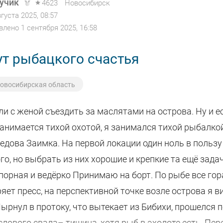
т раздолье. Ужасное выкапывание собак и поход за 
учик
4623
Новосибирск
вгуста 2025, 08:57
име закончился👌 .
влено 1 сентября 2025, 16:58
 удачного закрытия сезона! Будьте осторожны на ль
ут рыбацкого счастья
овосибирская область
и с женой съездить за маслятами на острова. Ну и е
анимается тихой охотой, я занимался тихой рыбалко
едова Заимка. На первой локации один ноль в пользу
о, но выбрать из них хорошие и крепкие та ещё задач
порная и ведёрко Принимаю на борт. По рыбе все гор
ет пресс, на перспективной точке возле острова я 
Нырнул в протоку, что вытекает из Бибихи, прошелся 
лового свала– тишина, хотя рыб в эхолоте есть. Пер