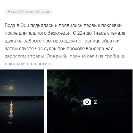
Новосибирская область
Вода в Оби поднялась и появились первые поклёвки
после длительного безклевья. С 22ч до 1часа сначала
щука на забросе противоходом по границе обратки,
затем спустя час судак при проходе воблера над
зарослями травы. Обе рыбы прочно сели на тройники
показать полностью...
и при чистке оказались с пустыми желудками. Ждем
дальнейших поклёвок.
2