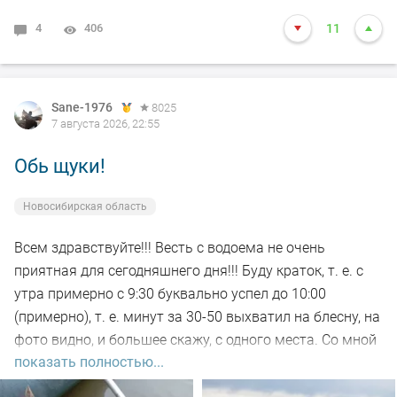
4
406
11
Sane-1976
8025
7 августа 2026, 22:55
Обь щуки!
Новосибирская область
Всем здравствуйте!!! Весть с водоема не очень
приятная для сегодняшнего дня!!! Буду краток, т. е. с
утра примерно с 9:30 буквально успел до 10:00
(примерно), т. е. минут за 30-50 выхватил на блесну, на
фото видно, и большее скажу, с одного места. Со мной
показать полностью...
был рыбак, который рыбачил с берега, т. е. я его увез
на остров на белую рыбу, а сам дальше, как обычно, по