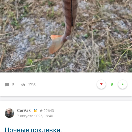
0
1950
9
CerVak
22643
7 августа 2026, 19:40
Ночные поклевки.