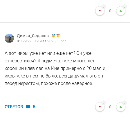
0
0
0
Димка_Седаков
12966
19 мая 2026, 11:27
А вот икры уже нет или ещё нет? Он уже
отнерестился? Я подмечал уже много лет
хороший клёв язя на Ине примерно с 20 мая и
икры уже в нем не было, всегда думал это он
перед нерестом, похоже после наверное.
0
0
ОТВЕТОВ
5
0