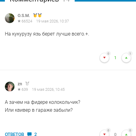
O.S.M.
66524
19 мая 2026, 10:37
На кукурузу язь берет лучше всего.+.
0
1
1
zn
639
19 мая 2026, 10:45
А зачем на фидере колокольчик?
Или квивер в гараже забыли?
0
0
ОТВЕТОВ
2
0