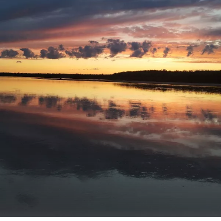
С уважением Шнивовод!🤝