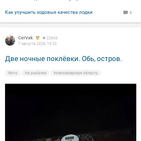
Как улучшить ходовые качества лодки
6
CerVak
22643
7 августа 2026, 19:20
Две ночные поклёвки. Обь, остров.
Фото
На рыбалке
Новосибирская область