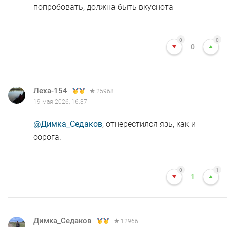
попробовать, должна быть вкуснота
0
0
0
Леха-154
25968
19 мая 2026, 16:37
@Димка_Седаков
, отнерестился язь, как и
сорога.
0
1
1
Димка_Седаков
12966