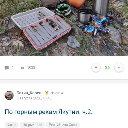
4
5022
26
Батин_Кореш
2014
6 августа 2026, 10:46
По горным рекам Якутии. ч.2.
Фото
На рыбалке
Республика Саха