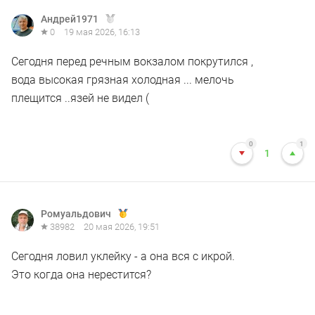
Андрей1971
0
19 мая 2026, 16:13
Сегодня перед речным вокзалом покрутился ,
вода высокая грязная холодная ... мелочь
плещится ..язей не видел (
0
1
1
Ромуальдович
38982
20 мая 2026, 19:51
Сегодня ловил уклейку - а она вся с икрой.
Это когда она нерестится?