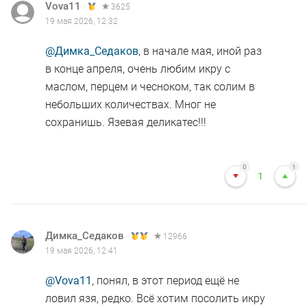
Vova11
3625
19 мая 2026, 12:32
@Димка_Седаков
, в начале мая, иной раз
в конце апреля, очень любим икру с
маслом, перцем и чесноком, так солим в
небольших количествах. Мног не
сохранишь. Язевая деликатес!!!
0
1
1
Димка_Седаков
12966
19 мая 2026, 12:41
@Vova11
, понял, в этот период ещё не
ловил язя, редко. Всё хотим посолить икру