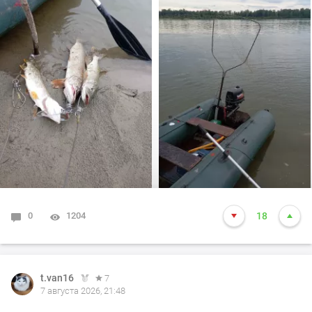
корягам. Уже много написал)))). Так вот, сегодня
долбил до вечера выхода не как от слова совсем!!! Но
произошло не которое событие. Я предупредил деда
т.е собирайся домой, а сам от него 100м. И в отвес
между бревен я опустил блесну и понятно толи зацеп,
толи рыба, да оказалось опять дур махина, но я думаю
14-15 это точно. Так вот она меня помучила и я ее в
подскак, сильно ударила и в сплеск. Как так
получилось что в посадке осталась одна блесна. Ну и
как всегда вам нхнч!!!
0
1204
18
t.van16
7
7 августа 2026, 21:48