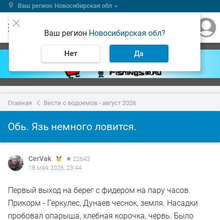
Ваш регион: Новосибирская обл
Ваш регион
Новосибирская обл?
Нет
Да
Главная
Вести с водоемов - август 2026
Обь. Язь немного ловится.
CerVak
22643
18 мая 2026, 23:44
Первый выход на берег с фидером на пару часов.
Прикорм - Геркулес, Дунаев чеснок, земля. Насадки
пробовал опарыша, хлебная корочка, червь. Было