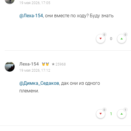
19 мая 2026, 17:05
@Леха-154
, они вместе по ходу? Буду знать
0
0
0
Леха-154
25968
19 мая 2026, 17:12
@Димка_Седаков
, дак они из одного
племени.
0
1
1