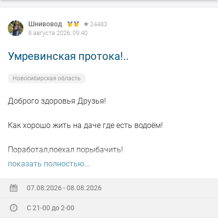
Шнивовод
24483
8 августа 2026, 09:40
Умревинская протока!..
Новосибирская область
Доброго здоровья Друзья!
Как хорошо жить на даче где есть водоём!
Поработал,поехал порыбачить!
показать полностью...
Вот так я и поступил вчера, сначала
поработал"цирюльником" 😂в теплицах!
07.08.2026 - 08.08.2026
С 21-00 до 2-00
А вечером захотелось повторить предыдущее "ночное