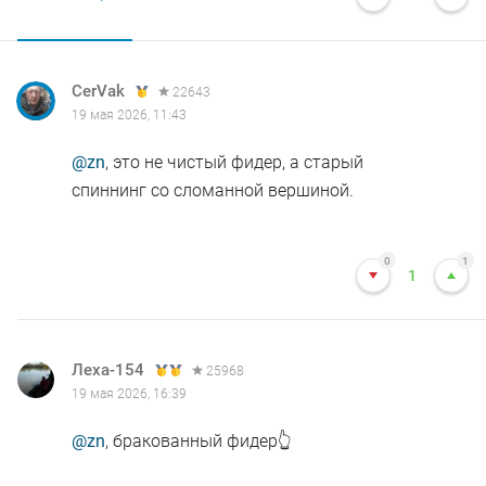
CerVak
22643
19 мая 2026, 11:43
@zn
, это не чистый фидер, а старый
спиннинг со сломанной вершиной.
0
1
1
Леха-154
25968
19 мая 2026, 16:39
@zn
, бракованный фидер👆