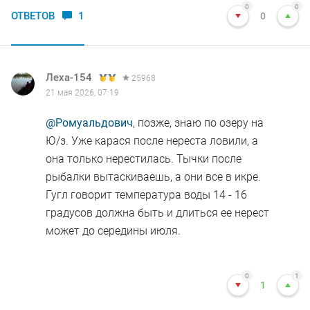
0
0
ОТВЕТОВ
1
0
Леха-154
25968
21 мая 2026, 07:19
@Ромуальдович
, позже, знаю по озеру на
Ю/з. Уже карася после нереста ловили, а
она только нерестилась. Тычки после
рыбалки вытаскиваешь, а они все в икре.
Гугл говорит температура воды 14 - 16
градусов должна быть и длиться ее нерест
может до середины июля.
0
1
1