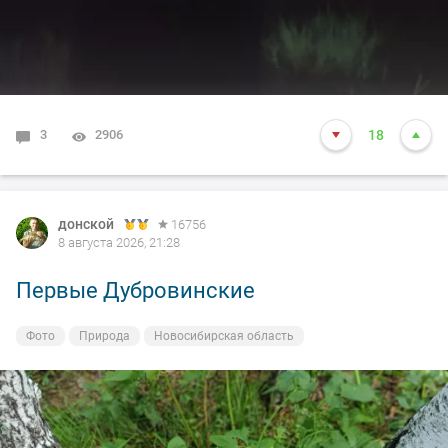
3
2906
18
донской
16756
8 августа 2026, 21:28
Первые Дубровинские
Фото
Природа
Новосибирская область