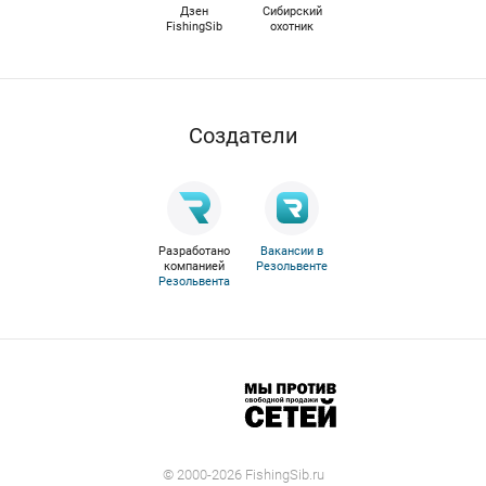
Дзен
Сибирский
FishingSib
охотник
Cоздатели
Разработано
Вакансии в
компанией
Резольвенте
Резольвента
© 2000-2026 FishingSib.ru