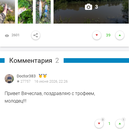
3
2601
39
Комментария
2
Doctor383
27757
16 июня 2026, 22:26
Привет Вячеслав, поздравляю с трофеем,
молодец!!!
0
1
1