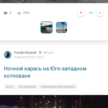
8
1
2803
4112
14
13
Yrasik-Karasik
5243
8 августа 2026, 23:52
Ночной карась на Юго-западном
котловане
Фото
На рыбалке
Новосибирская область