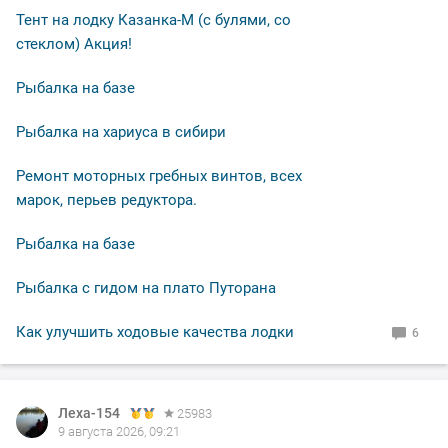
Тент на лодку Казанка-М (с булями, со
стеклом) Акция!
Рыбалка на базе
Рыбалка на хариуса в сибири
Ремонт моторных гребных винтов, всех
марок, перьев редуктора.
Рыбалка на базе
Рыбалка с гидом на плато Путорана
Как улучшить ходовые качества лодки
6
Леха-154
Леха-154
25983
25983
9 августа 2026, 09:21
8 августа 2026, 20:55