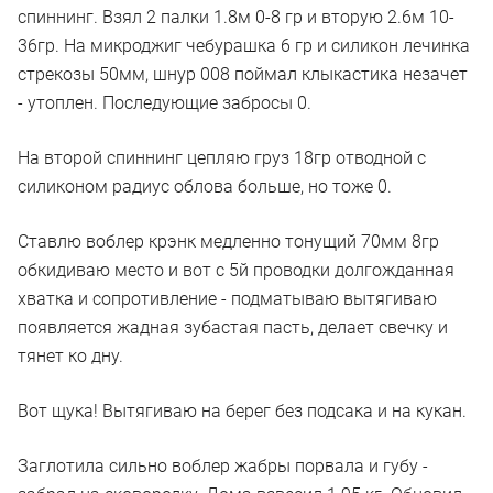
спиннинг. Взял 2 палки 1.8м 0-8 гр и вторую 2.6м 10-
36гр. На микроджиг чебурашка 6 гр и силикон лечинка
стрекозы 50мм, шнур 008 поймал клыкастика незачет
- утоплен. Последующие забросы 0.
На второй спиннинг цепляю груз 18гр отводной с
силиконом радиус облова больше, но тоже 0.
Ставлю воблер крэнк медленно тонущий 70мм 8гр
обкидиваю место и вот с 5й проводки долгожданная
хватка и сопротивление - подматываю вытягиваю
появляется жадная зубастая пасть, делает свечку и
тянет ко дну.
Вот щука! Вытягиваю на берег без подсака и на кукан.
Заглотила сильно воблер жабры порвала и губу -