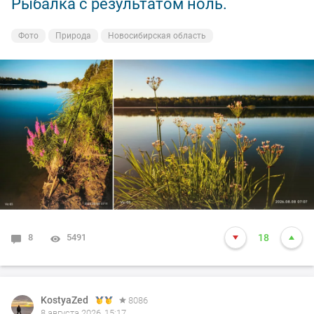
Рыбалка с результатом ноль.
Фото
Природа
Новосибирская область
8
5491
18
KostyaZed
8086
8 августа 2026, 15:17