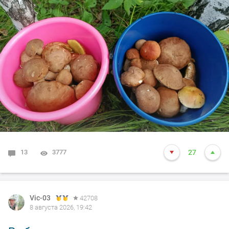
13
3777
27
Vic-03
42708
8 августа 2026, 19:42