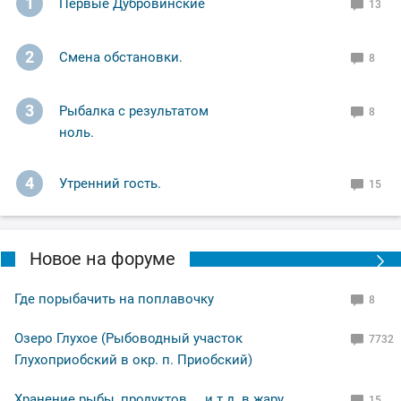
1
Первые Дубровинские
13
2
Смена обстановки.
8
3
Рыбалка с результатом
8
ноль.
4
Утренний гость.
15
Новое на форуме
Где порыбачить на поплавочку
8
Озеро Глухое (Рыбоводный участок
7732
Глухоприобский в окр. п. Приобский)
Хранение рыбы, продуктов ... и т.д. в жару
15