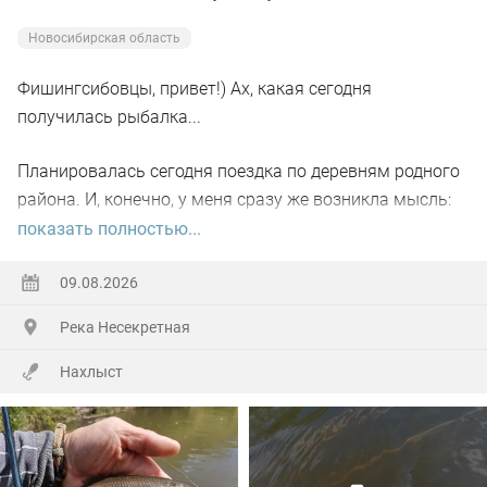
Новосибирская область
Фишингсибовцы, привет!) Ах, какая сегодня
получилась рыбалка...
Планировалась сегодня поездка по деревням родного
района. И, конечно, у меня сразу же возникла мысль:
пробежаться по небольшой речке, где когда-то давно-
показать полностью...
давно я уже бывал и даже поймал там рыбу на букву
"ХА" (честно отпустил тогда). Сомневался только в
09.08.2026
одном: взять с собой спиннинг или нахлыст... Недолго
Река Несекретная
сомневался)))
Нахлыст
В 11:30 я уже на берегу, в болотных сапогах и
привязываю к поводку мушку. Вода холодная, а я
только в одних джинсах... Но ничего, полез в воду...