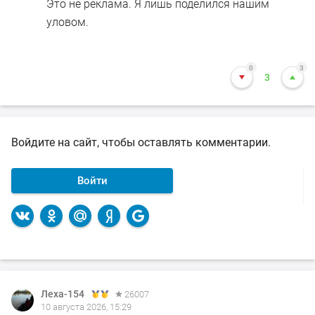
Это не реклама. Я лишь поделился нашим
уловом.
0
3
3
Войдите на сайт, чтобы оставлять комментарии.
Войти
Леха-154
Леха-154
Леха-154
26007
26007
26007
10 августа 2026, 15:29
9 августа 2026, 09:21
8 августа 2026, 20:55