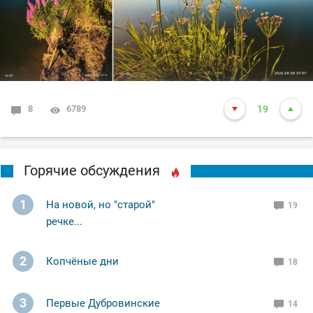
8
6789
19
Горячие обсуждения
1
На новой, но "старой"
19
речке...
2
Копчёные дни
18
3
Первые Дубровинские
14