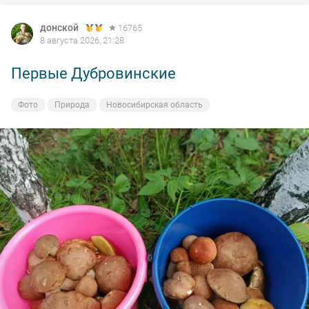
донской
16765
8 августа 2026, 21:28
Первые Дубровинские
Фото
Природа
Новосибирская область