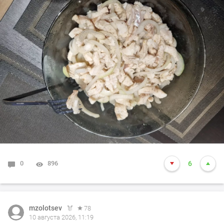
0
896
6
mzolotsev
78
10 августа 2026, 11:19