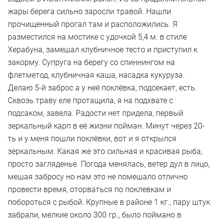
жары берега сильно заросли травой. Нашли
прочищенный прогал там и расположились. Я
разместился на мостике с удочкой 5,4 м. в стиле
Херабуна, замешал клубничное тесто и приступил к
закорму. Супруга на берегу со спиннингом на
флетметод, клубничная каша, насадка кукуруза.
Делаю 5-й заброс а у неё поклёвка, подсекает, есть.
Сквозь траву еле протащила, я на подхвате с
подсаком, завела. Радости нет придела, первый
зеркальный карп в её жизни пойман. Минут через 20-
ть и у меня пошли поклёвки, вот и я открылся
зеркальным. Какая же это сильная и красивая рыба,
просто загляденье. Погода менялась, ветер дул в лицо,
мешая забросу но нам это не помешало отлично
провести время, оторваться по поклевкам и
побороться с рыбой. Крупные в районе 1 кг., пару штук
забрали, мелкие около 300 гр., было поймано в