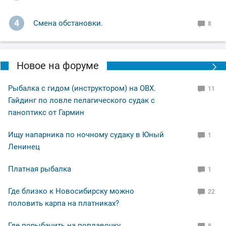
4
Смена обстановки.
8
Новое на форуме
Рыбалка с гидом (инструктором) на ОВХ.
11
Гайдинг по ловле пелагического судак с
паноптикс от Гармин
Ищу напарника по ночному судаку в Юный
1
Ленинец
Платная рыбалка
1
Где близко к Новосибирску можно
22
половить карпа на платниках?
Где порыбачить на поплавочку
8