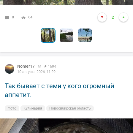
0
8
1
64
3987
5427
15
14
2
Nomer17
1694
10 августа 2026, 11:29
Так бывает с теми у кого огромный
аппетит.
Фото
Кулинария
Новосибирская область