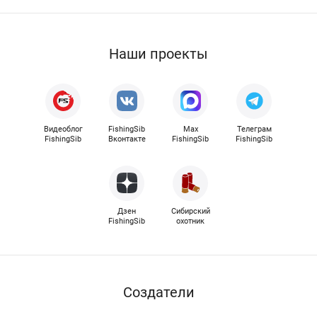
Наши проекты
Видеоблог
FishingSib
Max
Телеграм
FishingSib
Вконтакте
FishingSib
FishingSib
Дзен
Сибирский
FishingSib
охотник
Cоздатели