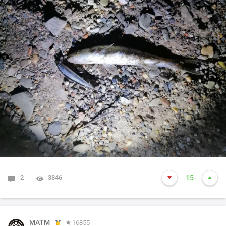
Размер - обычный, 500гр- 2кг, пару хороших +-3кг
видел, атаковали, одна ушла, одну вытащил еще в
июле. Трофеев нет, но будем ждать))
Вот как то так) А судака как не обнаруживал в июле
так и сейчас не могу разловиться по нему.... Прошлые
годы ловился успешно с 22 до 12 ночи, в этом году
тишина. Может время выхода сместилось с до 0 час
на более позднее, но стоять до 3 ночи - просто не
вывожу))) Кто в тех краях ночью выходит искать
судака - подскажите как у вас результат в этом сезоне?
2
3846
15
MATM
16855