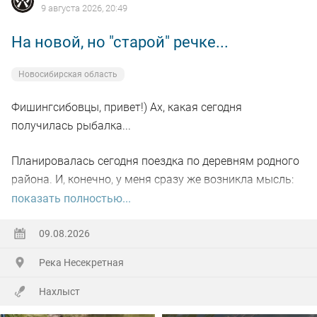
9 августа 2026, 20:49
На новой, но "старой" речке...
Новосибирская область
Фишингсибовцы, привет!) Ах, какая сегодня
получилась рыбалка...
Планировалась сегодня поездка по деревням родного
района. И, конечно, у меня сразу же возникла мысль:
пробежаться по небольшой речке, где когда-то давно-
показать полностью...
давно я уже бывал и даже поймал там рыбу на букву
"ХА" (честно отпустил тогда). Сомневался только в
09.08.2026
одном: взять с собой спиннинг или нахлыст... Недолго
Река Несекретная
сомневался)))
Нахлыст
В 11:30 я уже на берегу, в болотных сапогах и