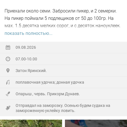
С такими ельцами никакая рыба на букву "ХА"... Ну, как
Приехали около семи. Забросили пикер, и 2 семерки.
той самой бабке - интернет ваш...
На пикер поймали 5 подлещиков от 50 до 100гр. На
мах. 1.5 десятка мелких сорог, и с десяток наноуклеек.
Дно все зарасло травой,, кормушку 30 гр не протянуть.
показать полностью...
В десять клёв вообще вырубило.
09.08.2026
P.S. в общем, до сентября на водозаборе делать
07.00-10.00
нечего. Все всем НХНЧ.
Затон Яринский.
поплавочная удочка; донная удочка
Опарыш , червь. Прикорм Дунаев.
Отправдал на заморозку. Осенью будем судака на
замороженную уклейку ловить.