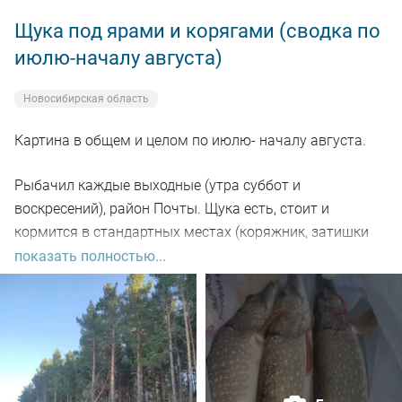
Щука под ярами и корягами (сводка по
июлю-началу августа)
Новосибирская область
Картина в общем и целом по июлю- началу августа.
Рыбачил каждые выходные (утра суббот и
воскресений), район Почты. Щука есть, стоит и
кормится в стандартных местах (коряжник, затишки
под глубокими берегами), но халявы нет - приходится
показать полностью...
искать и тогда успех есть и будет).
Замечено - завтрак по расписанию, основные выходы
до 7-30 утра. С сумерек и до этого времени река живет,
выходы, поклевки, поимки, после 8 утра - как правило
как в бассейн кидаешь, собственно можно домой