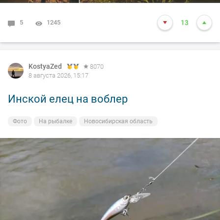
5
1245
13
KostyaZed
8070
8 августа 2026, 15:17
Инской елец на воблер
Фото
На рыбалке
Новосибирская область