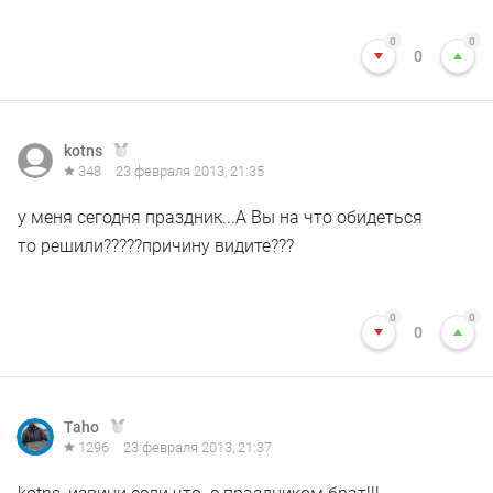
0
0
0
kotns
348
23 февраля 2013, 21:35
у меня сегодня праздник...А Вы на что обидеться
то решили?????причину видите???
0
0
0
Taho
1296
23 февраля 2013, 21:37