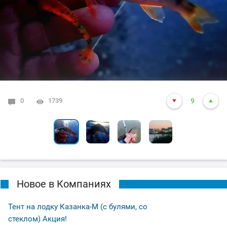
0
0
1
0
1739
1626
8048
6115
10
9
2
6
Новое в Компаниях
Тент на лодку Казанка-М (с булями, со
стеклом) Акция!