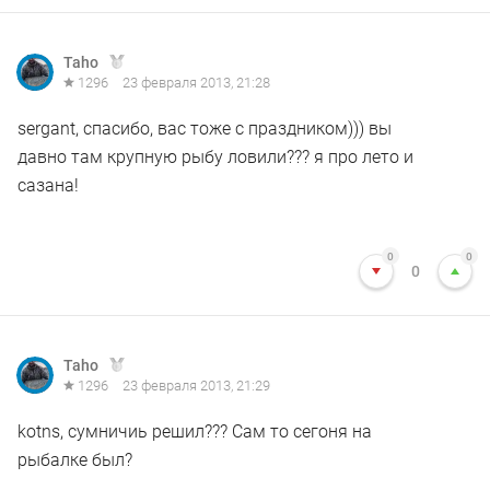
Taho
1296
23 февраля 2013, 21:28
sergant, спасибо, вас тоже с праздником))) вы
давно там крупную рыбу ловили??? я про лето и
сазана!
0
0
0
Taho
1296
23 февраля 2013, 21:29
kotns, сумничиь решил??? Сам то сегоня на
рыбалке был?