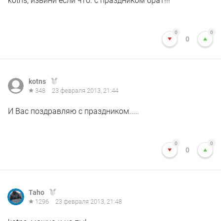
kotns, извини если что. с праздником брат!!!
0
0
0
kotns
348
23 февраля 2013, 21:44
И Вас поздравляю с праздником.....
0
0
0
Taho
1296
23 февраля 2013, 21:48