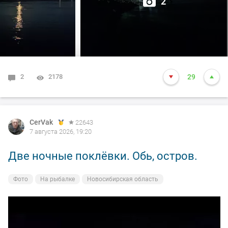
2
2
2178
29
CerVak
22643
7 августа 2026, 19:20
Две ночные поклёвки. Обь, остров.
Фото
На рыбалке
Новосибирская область