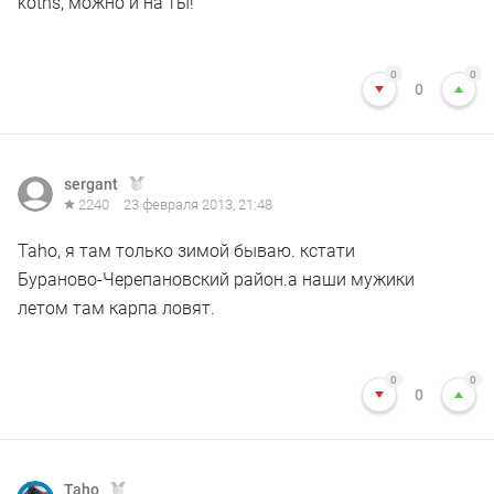
kotns, можно и на ты!
0
0
0
sergant
2240
23 февраля 2013, 21:48
Taho, я там только зимой бываю. кстати
Бураново-Черепановский район.а наши мужики
летом там карпа ловят.
0
0
0
Taho