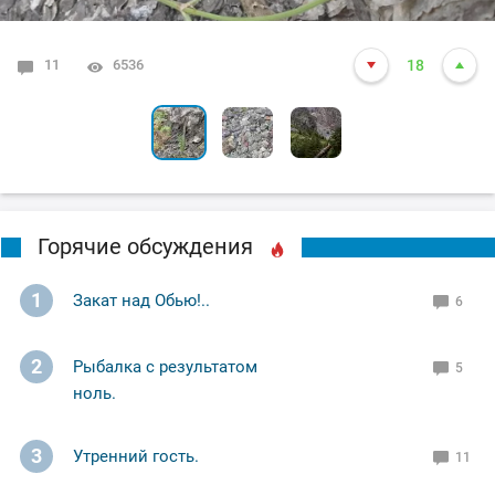
11
0
0
4335
3935
6536
18
3
5
Горячие обсуждения
1
Закат над Обью!..
6
2
Рыбалка с результатом
5
ноль.
3
Утренний гость.
11