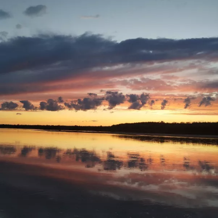
насладился,рыбу поймал,закат был волшебный!
Ну а вам Друзья желаю НХНЧ и чтобы от рыболовного
процесса вы получали только приятные впечатления!
С уважением Шнивовод!🤝