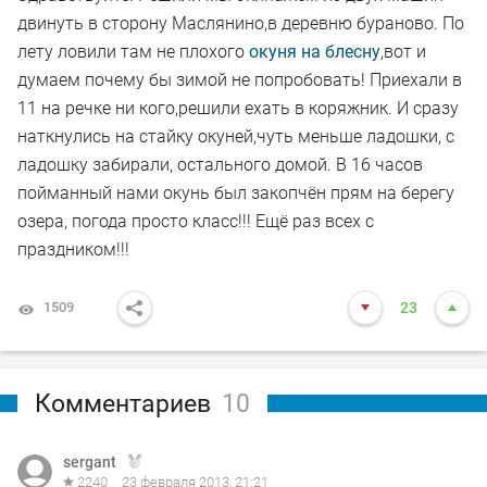
двинуть в сторону Маслянино,в деревню бураново. По
лету ловили там не плохого
окуня на блесну
,вот и
думаем почему бы зимой не попробовать! Приехали в
11 на речке ни кого,решили ехать в коряжник. И сразу
наткнулись на стайку окуней,чуть меньше ладошки, с
ладошку забирали, остального домой. В 16 часов
пойманный нами окунь был закопчён прям на берегу
озера, погода просто класс!!! Ещё раз всех с
праздником!!!
1509
23
Комментариев
10
sergant
2240
23 февраля 2013, 21:21