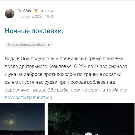
CerVak
22643
7 августа 2026, 19:40
Ночные поклевки.
Новосибирская область
Вода в Оби поднялась и появились первые поклёвки
после длительного безклевья. С 22ч до 1часа сначала
щука на забросе противоходом по границе обратки,
затем спустя час судак при проходе воблера над
зарослями травы. Обе рыбы прочно сели на тройники
показать полностью...
и при чистке оказались с пустыми желудками. Ждем
дальнейших поклёвок.