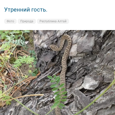
Утренний гость.
Не ждали
Была Лиственница
Фото
Фото
Фото
Природа
Природа
Природа
Республика Алтай
Республика Алтай
Республика Алтай