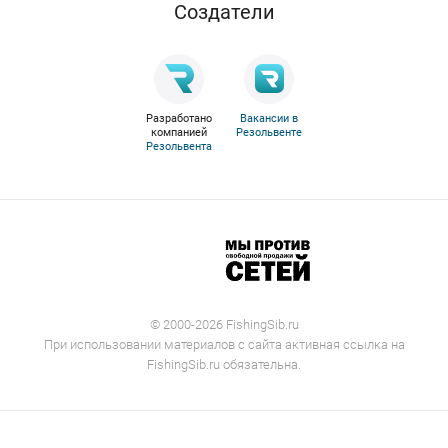
Cоздатели
Разработано
Вакансии в
компанией
Резольвенте
Резольвента
© 2000-2026 FishingSib.ru
При использовании материалов с сайта активная ссылка на
FishingSib.ru обязательна.