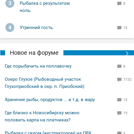
3
Рыбалка с результатом
8
ноль.
4
Утренний гость.
15
Новое на форуме
Где порыбачить на поплавочку
8
Озеро Глухое (Рыбоводный участок
7732
Глухоприобский в окр. п. Приобский)
Хранение рыбы, продуктов ... и т.д. в жару
15
Где близко к Новосибирску можно
19
половить карпа на платниках?
Рыбалка с гидом (инструктором) на ОВХ.
9