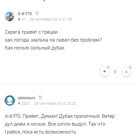
d-d-f70
97
29 сентября 2014, 21:39
Серега привет с греции
как погода ,малька на лавил без проблем?
Как ночью сильный дубак
0
0
0
зиноныч
2252
29 сентября 2014, 22:20
d-d-f70, Привет, Диман! Дубак приличный. Ветер
дул днем и ночью. Все сопли выдул. Так что
грейся, пока есть возможность.