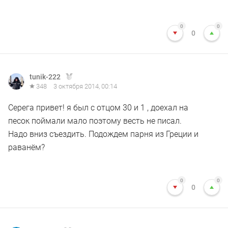
0
0
0
tunik-222
348
3 октября 2014, 00:14
Серега привет! я был с отцом 30 и 1 , доехал на
песок поймали мало поэтому весть не писал.
Надо вниз съездить. Подождем парня из Греции и
раванём?
0
0
0