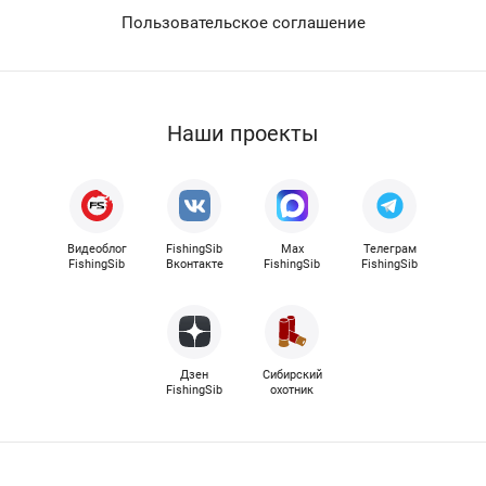
Пользовательское соглашение
Наши проекты
Видеоблог
FishingSib
Max
Телеграм
FishingSib
Вконтакте
FishingSib
FishingSib
Дзен
Сибирский
FishingSib
охотник