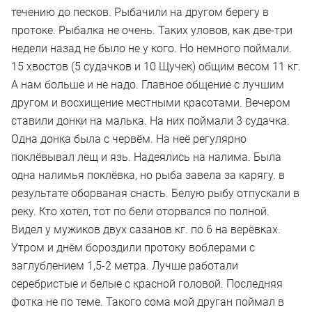
течению до песков. Рыбачили на другом берегу в
протоке. Рыбалка не очень. Таких уловов, как две-три
недели назад не было не у кого. Но немного поймали.
15 хвостов (5 судачков и 10 Щучек) общим весом 11 кг.
А нам больше и не надо. Главное общение с лучшим
другом и восхищение местными красотами. Вечером
ставили донки на малька. На них поймали 3 судачка.
Одна донка была с червём. На неё регулярно
поклёвывал лещ и язь. Надеялись на налима. Была
одна налимья поклёвка, но рыба завела за карягу. в
результате оборваная снасть. Белую рыбу отпускали в
реку. Кто хотел, тот по бели оторвался по полной.
Видел у мужиков двух сазанов кг. по 6 на верёвках.
Утром и днём бороздили протоку воблерами с
заглублением 1,5-2 метра. Лучше работали
серебристые и белые с красной головой. Последняя
фотка не по теме. Такого сома мой друган поймал в