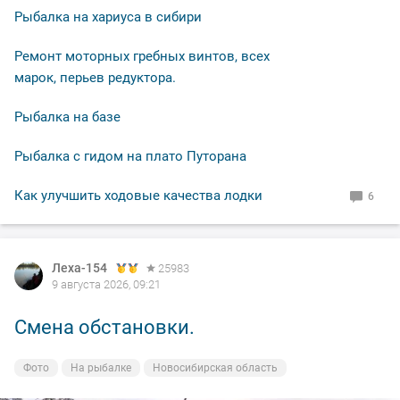
Рыбалка на хариуса в сибири
Ремонт моторных гребных винтов, всех
марок, перьев редуктора.
Рыбалка на базе
Рыбалка с гидом на плато Путорана
Как улучшить ходовые качества лодки
6
Леха-154
Леха-154
25983
25983
9 августа 2026, 09:21
8 августа 2026, 20:55
Смена обстановки.
По выходным не клюёт.
Фото
Фото
На рыбалке
На рыбалке
Новосибирская область
Новосибирская область