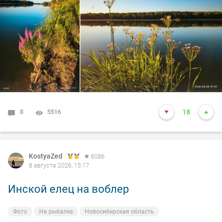
8
5516
18
KostyaZed
8086
8 августа 2026, 15:17
Инской елец на воблер
Фото
На рыбалке
Новосибирская область