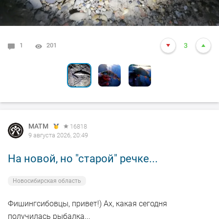
1
0
0
201
3367
3278
10
3
3
MATM
16818
9 августа 2026, 20:49
На новой, но "старой" речке...
Новосибирская область
Фишингсибовцы, привет!) Ах, какая сегодня
получилась рыбалка...