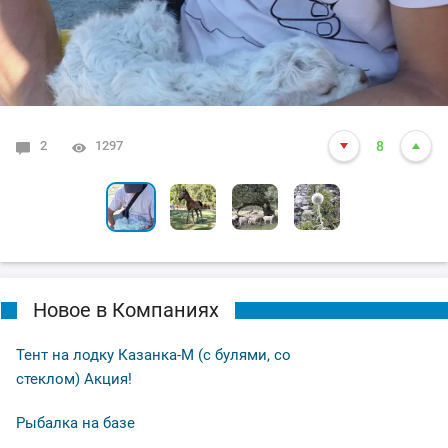
0
0
0
0
1219
1212
1213
1204
8
6
8
6
2
1297
8
Новое в Компаниях
Тент на лодку Казанка-М (с булями, со
стеклом) Акция!
Рыбалка на базе