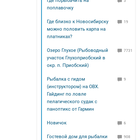
Где порыбачить на
3
поплавочку
Где близко к Новосибирску
19
можно половить карпа на
платниках?
Озеро Глухое (Рыбоводный
7731
участок Глухоприобский в
окр. п. Приобский)
Рыбалка с гидом
9
(инструктором) на ОВХ.
Гайдинг по ловле
пелагического судак с
паноптикс от Гармин
Новичок
6
Гостевой дом для рыбалки
908