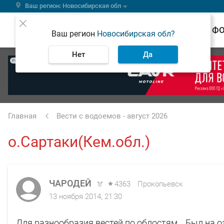
Ваш регион: Новосибирская обл
ВЕСТИ
Ф
Ваш регион
Новосибирская обл?
Нет
Да
РЕКЛАМА
Главная
Вести с водоемов - август 2026
о.Сартаки(Кем.обл.)
ЧАРОДЕЙ
4363
Прокопьевск
13 ноября 2014, 21:30
Для разнообразия вестей по облостям....Был на 