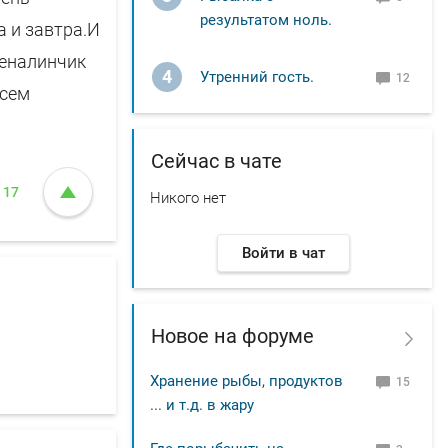
результатом ноль.
а и завтра.И
реналинчик
4
Утренний гость.
12
Всем
Сейчас в чате
17
Никого нет
Войти в чат
Новое на форуме
Хранение рыбы, продуктов
15
... и т.д. в жару