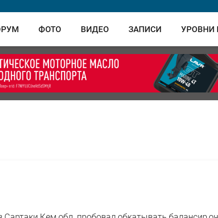
ОРУМ
ФОТО
ВИДЕО
ЗАПИСИ
УРОВНИ
оз.Сартаки Кем.обл. пробовал обкатывать балансир,о