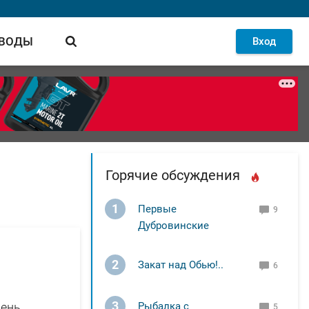
 ВОДЫ
Вход
Горячие обсуждения
1
Первые
9
Дубровинские
2
Закат над Обью!..
6
3
чень
Рыбалка с
5