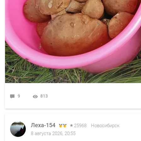
9
813
Леха-154
Леха-154
25968
25968
Новосибирск
Новосибирск
8 августа 2026, 20:55
7 августа 2026, 12:45