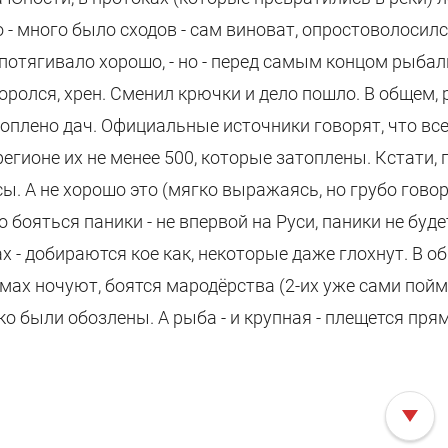
 - много было сходов - сам виноват, опростоволосился
 потягивало хорошо, - но - перед самым концом рыбал
поролся, хрен. Сменил крючки и дело пошло. В общем,
оплено дач. Официальные источники говорят, что всего
регионе их не менее 500, которые затоплены. Кстати,
ы. А не хорошо это (мягко выражаясь, но грубо гово
 бояться паники - не впервой на Руси, паники не буде
х - добираются кое как, некоторые даже глохнут. В о
мах ночуют, боятся мародёрства (2-их уже сами пойм
о были обозлены. А рыба - и крупная - плещется пря