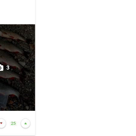
вот судака
узове от
итете
3
минут
о.
25