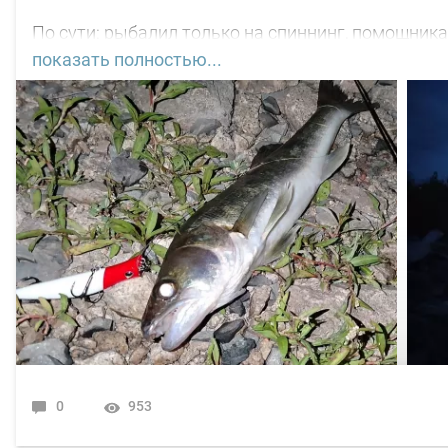
По сути: рыбалил только на спиннинг, помощника
показать полностью...
С вечера поклёвок не увидел. Наступило тёмное в
нет, почти. Первая поклёвка "под ногами" в 22-45
"Кайды"). Вторая поклёвка ближе к 03-00 ч, размер
Пришёл рассвет. Началась движуха на воде, но не
"вертушки" медного окраса 3 номера. Поймал 5 шт
пятнадцать, затем будто там язя и не было.
В общем свободное "окно" закрыл рыбалкой, чему 
По уровню воды всё путём, особых спадов и скач
0
953
Рыбакам, НХНЧ и рыбацких дней!