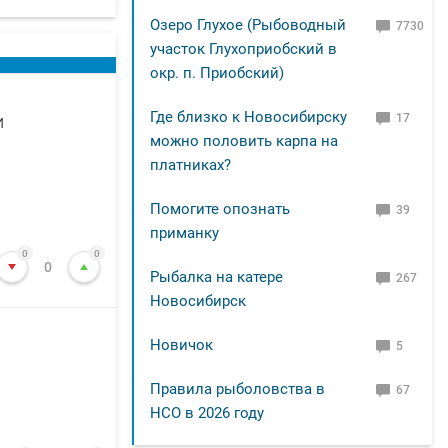
Озеро Глухое (Рыбоводный
7730
участок Глухоприобский в
окр. п. Приобский)
Где близко к Новосибирску
и
17
можно половить карпа на
платниках?
Помогите опознать
39
приманку
0
0
0
Рыбалка на катере
267
Новосибирск
Новичок
5
Правила рыболовства в
67
НСО в 2026 году