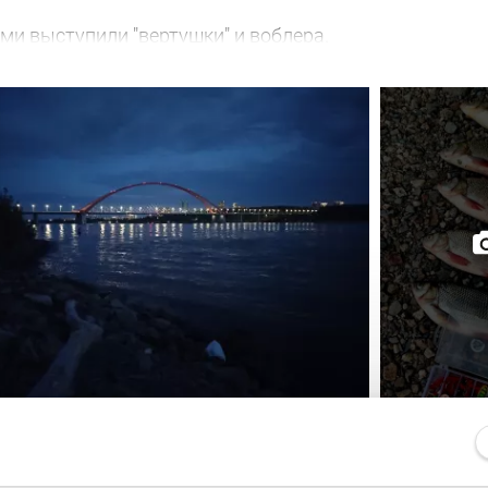
ми выступили "вертушки" и воблера.
ремя. Стихло в округе. Рыбаки есть. Комары есть. А, 
, и судачок грамм на 500 жадно атаковал утюг в 100 к
 грамм так 95), и на этом всё!
 транспортных средств. Вышел язь на охоту. В приор
ук, один сошёл, ну и хорошо. Активность по времени 
и рад.
ков не наблюдал. Малёк в изобилии, плавает вольготн