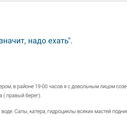
начит, надо ехать".
чером, в районе 19-00 часов я с довольным лицом соз
 ( правый берег).
а воде. Сапы, катера, гидроциклы всяких мастей подн