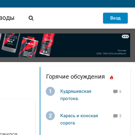
 ВОДЫ
Вход
Горячие обсуждения
1
Кудряшевская
6
протока.
2
Карась и конская
5
сорога.
ловился