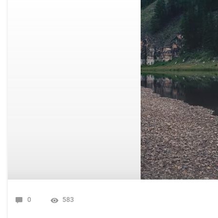
0
583