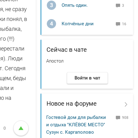
3
Опять один.
3
, не сразу
ки понял, в
4
Копчёные дни
16
 рыбалка,
 (!!!)
 перестали
Сейчас в чате
ря). Люди
Апостол
т. Сегодня
бщем, беды
Войти в чат
али и
мо на
Новое на форуме
Гостевой дом для рыбалки
908
и отдыха "КЛЁВОЕ МЕСТО"
0
Сузун с. Каргаполово