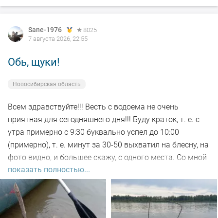
Sane-1976
8025
7 августа 2026, 22:55
Обь, щуки!
Новосибирская область
Всем здравствуйте!!! Весть с водоема не очень
приятная для сегодняшнего дня!!! Буду краток, т. е. с
утра примерно с 9:30 буквально успел до 10:00
(примерно), т. е. минут за 30-50 выхватил на блесну, на
фото видно, и большее скажу, с одного места. Со мной
показать полностью...
был рыбак, который рыбачил с берега, т. е. я его увез
на остров на белую рыбу, а сам дальше, как обычно, по
корягам. Уже много написал)))). Так вот, сегодня
долбил до вечера выхода не как от слова совсем!!! Но