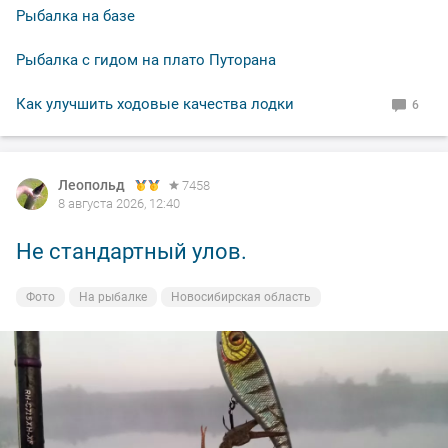
Рыбалка на базе
Рыбалка с гидом на плато Путорана
Как улучшить ходовые качества лодки
6
Леопольд
Леопольд
7458
7458
8 августа 2026, 12:40
8 августа 2026, 12:38
Не стандартный улов.
Утренняя красотка.
Фото
Фото
На рыбалке
На рыбалке
Новосибирская область
Новосибирская область