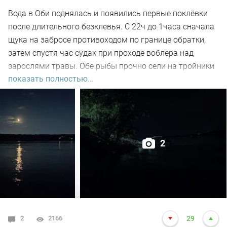
Вода в Оби поднялась и появились первые поклёвки
после длительного безклевья. С 22ч до 1часа сначала
щука на забросе противоходом по границе обратки,
затем спустя час судак при проходе воблера над
зарослями травы. Обе рыбы прочно сели на тройники
показать полностью...
и при чистке оказались с пустыми желудками. Ждем
дальнейших поклёвок.
2
2
2166
29