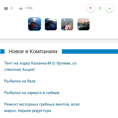
0
0
1
0
1704
1591
8006
6084
10
9
2
6
Новое в Компаниях
Тент на лодку Казанка-М (с булями, со
стеклом) Акция!
Рыбалка на базе
Рыбалка на хариуса в сибири
Ремонт моторных гребных винтов, всех
марок, перьев редуктора.