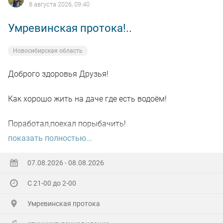
8 августа 2026, 09:40
Умревинская протока!..
Новосибирская область
Доброго здоровья Друзья!
Как хорошо жить на даче где есть водоём!
Поработал,поехал порыбачить!
показать полностью...
Вот так я и поступил вчера, сначала
поработал"цирюльником" 😂в теплицах!
07.08.2026 - 08.08.2026
С 21-00 до 2-00
А вечером захотелось повторить предыдущее "ночное
рандеву"!
Умревинская протока