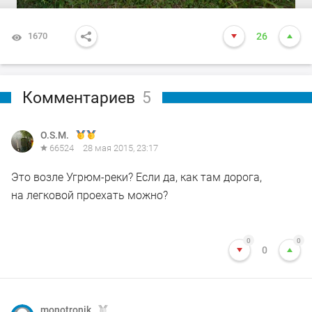
1670
26
Комментариев
5
O.S.M.
66524
28 мая 2015, 23:17
Это возле Угрюм-реки? Если да, как там дорога,
на легковой проехать можно?
0
0
0
monotronik