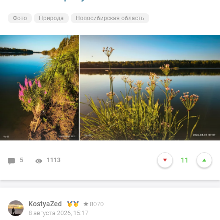
Фото
Природа
Новосибирская область
5
1113
11
KostyaZed
8070
8 августа 2026, 15:17