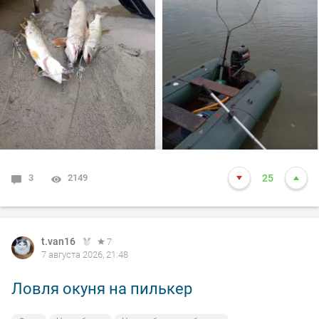
произошло не которое событие. Я предупредил деда
т.е собирайся домой, а сам от него 100м. И в отвес
между бревен я опустил блесну и понятно толи зацеп,
толи рыба, да оказалось опять дур махина, но я думаю
14-15 это точно. Так вот она меня помучила и я ее в
подсак, сильно ударила и в сплеск. Как так получилось
что в подсаке осталась одна блесна. Ну и как всегда
вам нхнч!!!
3
2149
25
t.van16
7
7 августа 2026, 21:48
Ловля окуня на пилькер