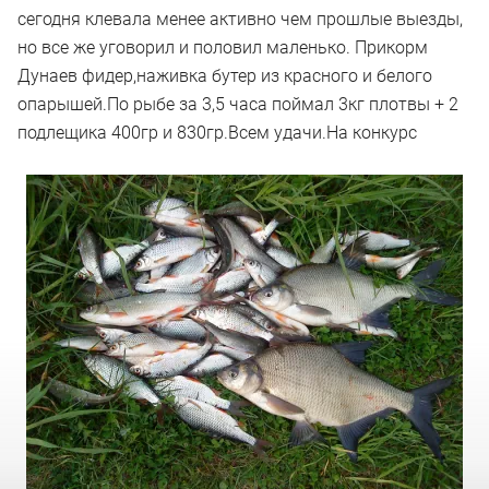
сегодня клевала менее активно чем прошлые выезды,
но все же уговорил и половил маленько. Прикорм
Дунаев фидер,наживка бутер из красного и белого
опарышей.По рыбе за 3,5 часа поймал 3кг плотвы + 2
подлещика 400гр и 830гр.Всем удачи.На конкурс