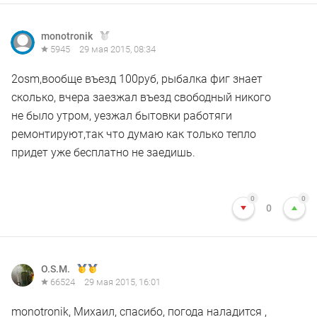
monotronik
5945
29 мая 2015, 08:34
2osm,вообще въезд 100руб, рыбалка фиг знает
сколько, вчера заезжал въезд свободный никого
не было утром, уезжал бытовки работяги
ремонтируют,так что думаю как только тепло
придет уже бесплатно не заедишь.
0
0
0
O.S.M.
66524
29 мая 2015, 16:01
monotronik, Михаил, спасибо, погода наладится ,