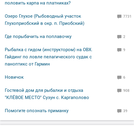
половить карпа на платниках?
Озеро Глухое (Рыбоводный участок
7731
Глухоприобский в окр. п. Приобский)
Где порыбачить на поплавочку
2
Рыбалка с гидом (инструктором) на ОВХ.
9
Гайдинг по ловле пелагического судак с
паноптикс от Гармин
Новичок
6
Гостевой дом для рыбалки и отдыха
908
"КЛЁВОЕ МЕСТО" Сузун с. Каргаполово
Помогите опознать приманку
39