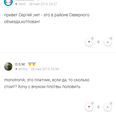
5945
28 мая 2015, 23:27
привет Сергей ,нет - это в районе Северного
объезда,котлован!
0
0
0
O.S.M.
66524
28 мая 2015, 23:54
monotronik, это платник, если да, то сколько
стоит? Хочу с внуком плотвы половить
0
0
0