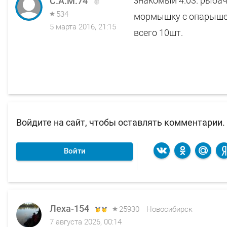
знакомый 4.03. рыбач
C.A.M.74
534
мормышку с опарышем
5 марта 2016, 21:15
всего 10шт.
Войдите на сайт, чтобы оставлять комментарии.
Войти
Леха-154
Леха-154
25930
25930
Новосибирск
Новосибирск
7 августа 2026, 00:14
4 августа 2026, 12:52