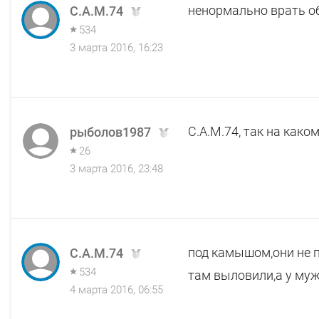
ненормально врать об
C.A.M.74
534
3 марта 2016, 16:23
C.A.M.74, так на како
рыболов1987
26
3 марта 2016, 23:48
под камышом,они не п
C.A.M.74
534
там выловили,а у муж
4 марта 2016, 06:55