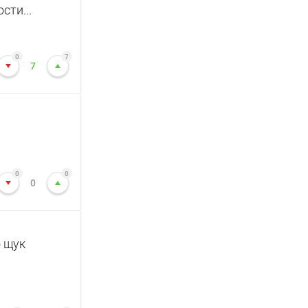
сти...
0
7
7
0
0
0
о щук