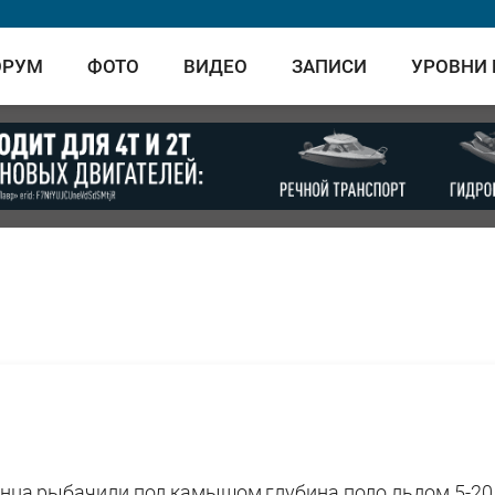
ОРУМ
ФОТО
ВИДЕО
ЗАПИСИ
УРОВНИ
анца,рыбачили под камышом,глубина подо льдом 5-20