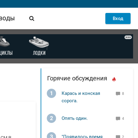
 ВОДЫ
Вход
Горячие обсуждения
1
Карась и конская
8
сорога.
2
Опять один.
4
3
 см,в
"Появилось время
2