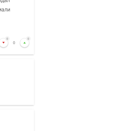
идал
мали
0
0
0