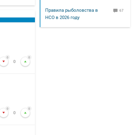
Правила рыболовства в
67
НСО в 2026 году
0
0
0
0
0
0