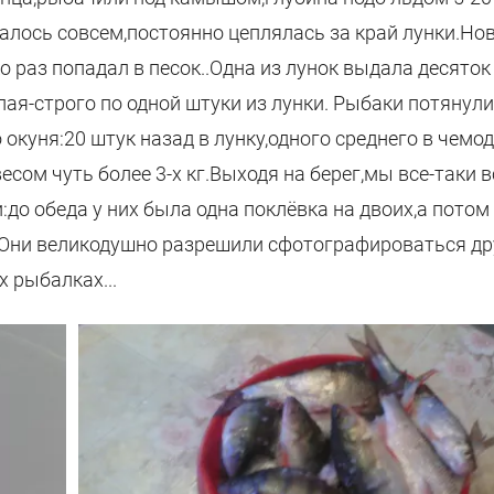
алось совсем,постоянно цеплялась за край лунки.Но
о раз попадал в песок..Одна из лунок выдала десяток
елая-строго по одной штуки из лунки. Рыбаки потянули
окуня:20 штук назад в лунку,одного среднего в чемод
есом чуть более 3-х кг.Выходя на берег,мы все-таки 
 обеда у них была одна поклёвка на двоих,а потом 
..Они великодушно разрешили сфотографироваться дру
 рыбалках...