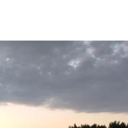
зыми недохотниками - браками.