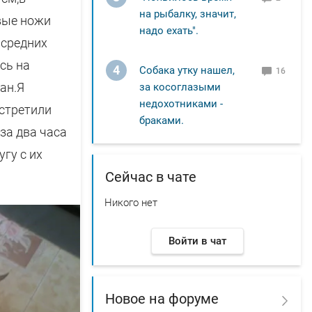
на рыбалку, значит,
вые ножи
надо ехать".
 средних
сь на
4
Собака утку нашел,
16
ан.Я
за косоглазыми
недохотниками -
встретили
браками.
за два часа
гу с их
Сейчас в чате
Никого нет
Войти в чат
Новое на форуме