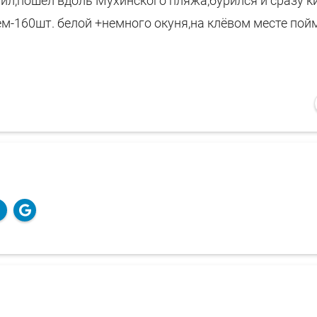
ил,пошел вдоль Мухинского пляжа,бурился и сразу к
-160шт. белой +немного окуня,на клёвом месте пой