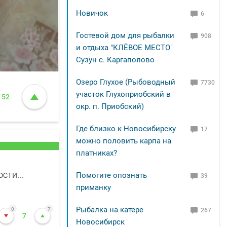
Новичок
6
Гостевой дом для рыбалки
908
и отдыха "КЛЁВОЕ МЕСТО"
Сузун с. Каргаполово
Озеро Глухое (Рыбоводный
7730
участок Глухоприобский в
52
окр. п. Приобский)
Где близко к Новосибирску
17
можно половить карпа на
платниках?
сти...
Помогите опознать
39
приманку
Рыбалка на катере
0
7
267
7
Новосибирск