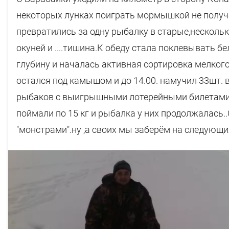
некоторых лунках поиграть мормышкой не получ
превратились за одну рыбалку в старые,нескольк
окуней и ....тишина.К обеду стала поклевывать б
глубину и началась активная сортировка мелкого 
остался под камышом и до 14.00. намучил 33шт. в
рыбаков с выигрышными лотерейными билетами:до
поймали по 15 кг и рыбалка у них продолжалась
"монстрами".ну ,а своих мы заберём на следующих