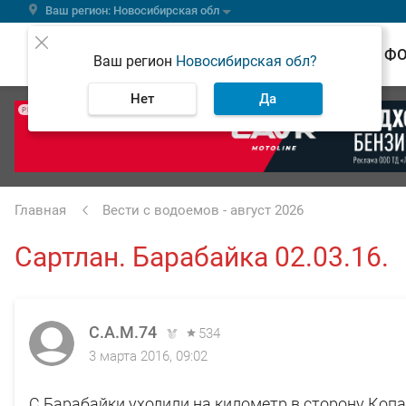
Ваш регион: Новосибирская обл
ВЕСТИ
Ф
Ваш регион
Новосибирская обл?
Нет
Да
РЕКЛАМА
Главная
Вести с водоемов - август 2026
Сартлан. Барабайка 02.03.16.
C.A.M.74
534
3 марта 2016, 09:02
С Барабайки уходили на километр в сторону Коп