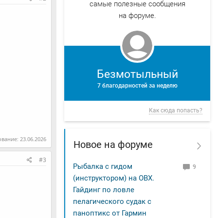
самые полезные сообщения
на форуме.
Безмотыльный
7 благодарностей за неделю
Как сюда попасть?
ование:
23.06.2026
Новое на форуме
#3
Рыбалка с гидом
9
(инструктором) на ОВХ.
Гайдинг по ловле
пелагического судак с
паноптикс от Гармин