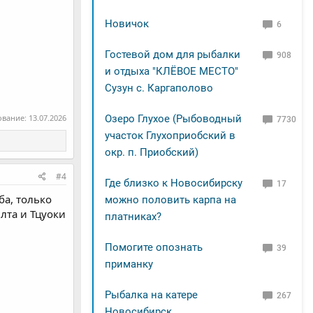
Новичок
6
Гостевой дом для рыбалки
908
и отдыха "КЛЁВОЕ МЕСТО"
Сузун с. Каргаполово
Озеро Глухое (Рыбоводный
ование:
13.07.2026
7730
участок Глухоприобский в
окр. п. Приобский)
#4
Где близко к Новосибирску
17
ба, только
можно половить карпа на
лта и Тцуоки
платниках?
Помогите опознать
39
приманку
Рыбалка на катере
267
Новосибирск