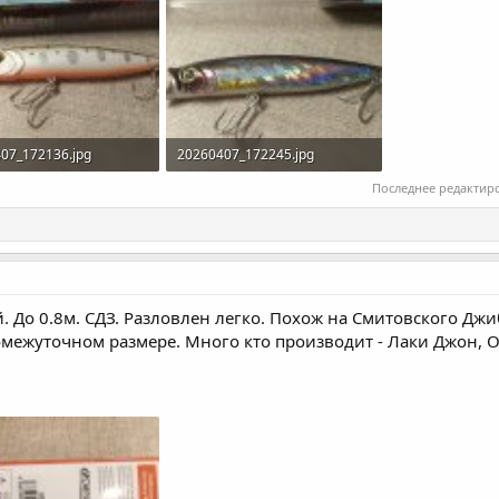
07_172136.jpg
20260407_172245.jpg
КБ · Просмотры: 141
398 КБ · Просмотры: 148
Последнее редактир
й. До 0.8м. СДЗ. Разловлен легко. Похож на Смитовского Джи
промежуточном размере. Много кто производит - Лаки Джон, О