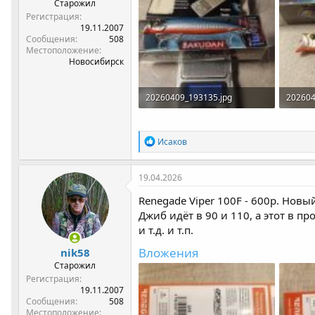
Старожил
Регистрация
19.11.2007
Сообщения
508
Местоположение
Новосибирск
20260409_193135.jpg
202604
222.7 КБ · Просмотры: 140
410.7 
Р
Исаков
е
а
к
19.04.2026
ц
и
Renegade Viper 100F - 600р. Новы
и
Джиб идёт в 90 и 110, а этот в 
:
и т.д. и т.п.
Вложения
nik58
Старожил
Регистрация
19.11.2007
Сообщения
508
Местоположение