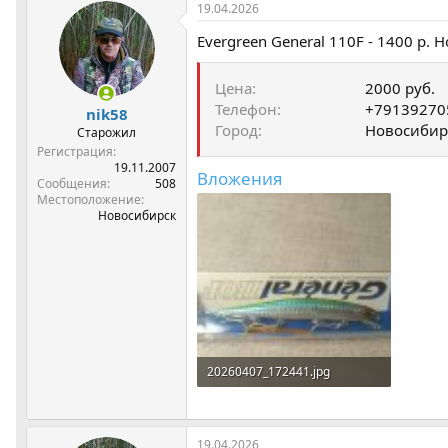
р
н
19.04.2026
т
а
Evergreen General 110F - 1400 р. Н
е
ч
м
а
ы
л
Цена
2000 руб.
а
Телефон
+79139270
nik58
Город
Новосибир
Старожил
Регистрация
19.11.2007
Вложения
Сообщения
508
Местоположение
Новосибирск
20260407_172441.jpg
297.9 КБ · Просмотры: 217
19.04.2026