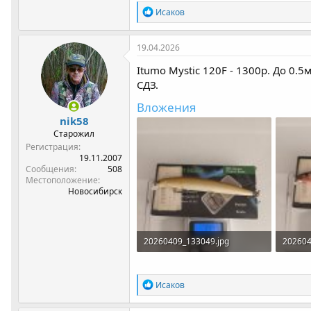
Р
Исаков
е
а
к
19.04.2026
ц
и
Itumo Mystic 120F - 1300р. До 0.
и
СДЗ.
:
Вложения
nik58
Старожил
Регистрация
19.11.2007
Сообщения
508
Местоположение
Новосибирск
20260409_133049.jpg
202604
158.8 КБ · Просмотры: 138
135.7 
Р
Исаков
е
а