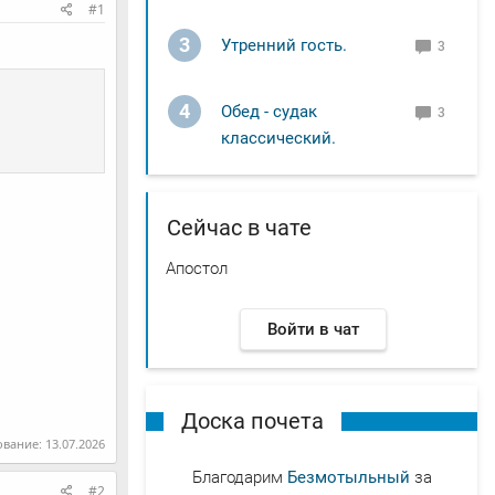
#1
3
Утренний гость.
3
4
Обед - судак
3
классический.
Сейчас в чате
Апостол
Войти в чат
Доска почета
ование:
13.07.2026
Благодарим
Безмотыльный
за
#2