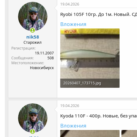
к
19.04.2026
ц
и
Ryobi 105F 10гр. До 1м. Новый. СД
и
:
Вложения
nik58
Старожил
Регистрация
19.11.2007
Сообщения
508
Местоположение
Новосибирск
20260407_173715.jpg
416.7 КБ · Просмотры: 86
19.04.2026
Kyoda 110F - 400р. Новые, без уп
Вложения