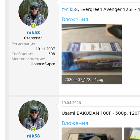
@nik58
, Evergreen Avenger 125F -
Вложения
nik58
Старожил
Регистрация
19.11.2007
Сообщения
508
Местоположение
Новосибирск
20260407_172501.jpg
318.1 КБ · Просмотры: 141
19.04.2026
Usami BAKUDAN 100F - 500р. 120F 
Вложения
nik58