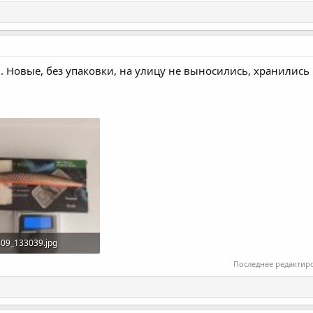
5м. Новые, без упаковки, на улицу не выносились, хранились 
09_133039.jpg
КБ · Просмотры: 121
Последнее редактир