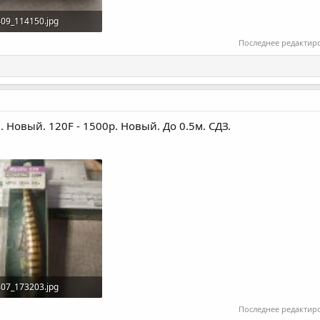
09_114150.jpg
КБ · Просмотры: 89
Последнее редактир
м. Новый. 120F - 1500р. Новый. До 0.5м. СДЗ.
07_173203.jpg
КБ · Просмотры: 137
Последнее редактир