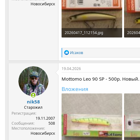
Новосибирск
20260417_112154.jpg
202604
327.1 КБ · Просмотры: 152
336.7 
Р
Исаков
е
а
к
19.04.2026
ц
и
Mottomo Leo 90 SP - 500р. Новый. 
и
:
Вложения
nik58
Старожил
Регистрация
19.11.2007
Сообщения
508
Местоположение
Новосибирск