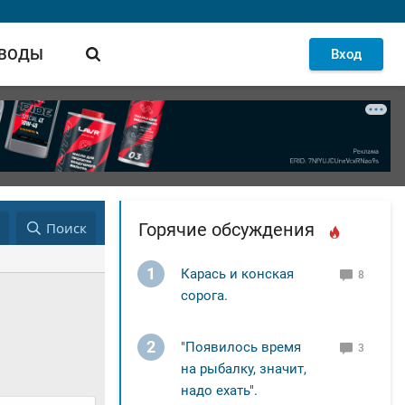
 ВОДЫ
Вход
д
Поиск
Горячие обсуждения
1
Карась и конская
8
сорога.
2
"Появилось время
3
на рыбалку, значит,
надо ехать".