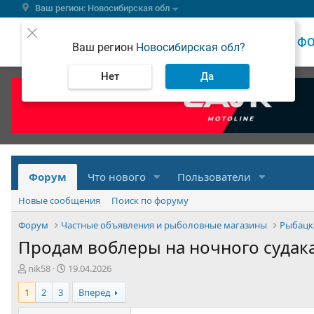
Ваш регион: Новосибирская обл
ВЕСТИ
Ф
Ваш регион
Новосибирская обл?
Нет
Да
Форум
Что нового
Пользователи
Новые сообщения
Поиск по форуму
Форум
Частные объявления и рыболовные магазины
Рыбацк
Продам воблеры на ночного судак
А
Д
nik58
19.04.2026
в
а
1
2
3
Вперёд
т
т
о
а