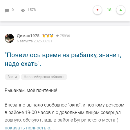
0
1578
18
Диман1975
75896
6 августа 2026, 08:31
"Появилось время на рыбалку, значит,
надо ехать".
Вести
Новосибирская область
Рыбакам, моё почтение!
Внезапно выпало свободное "окно", и поэтому вечером,
в районе 19-00 часов я с довольным лицом созерцал
водную, обскую гладь в районе Бугринского моста (
правый берег).
показать полностью...