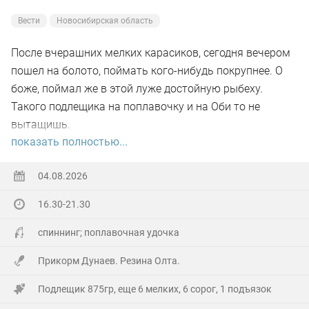
Вести
Новосибирская область
После вчерашних мелких карасиков, сегодня вечером
пошел на болото, поймать кого-нибудь покрупнее. О
боже, поймал же в этой луже достойную рыбеху.
Такого подлещика на поплавочку и на Оби то не
вытащишь.
показать полностью...
Ну а так все как обычно, свои 2.5 кг белой рыбы
поймал.
04.08.2026
16.30-21.30
На заказе еще покидал спиннинг. Поймал 8 наников.
Отпустил, и пошел домой.
спиннинг; поплавочная удочка
Прикорм Дунаев. Резина Олта.
Подлещик 875гр, еще 6 мелких, 6 сорог, 1 подъязок