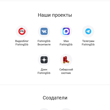
Наши проекты
Видеоблог
FishingSib
Max
Телеграм
FishingSib
Вконтакте
FishingSib
FishingSib
Дзен
Сибирский
FishingSib
охотник
Cоздатели