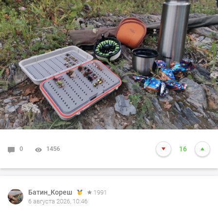
0
1456
16
Батин_Кореш
1991
6 августа 2026, 10:46