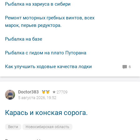
приоритете "вертушки" медного окраса 3 номера.
Рыбалка на хариуса в сибири
Поймал 5 штук, один сошёл, ну и хорошо. Активность
по времени минут пятнадцать, затем будто там язя и
Ремонт моторных гребных винтов, всех
не было.
марок, перьев редуктора.
Рыбалка на базе
В общем свободное "окно" закрыл рыбалкой, чему и
рад.
Рыбалка с гидом на плато Путорана
По уровню воды всё путём, особых спадов и скачков
Как улучшить ходовые качества лодки
6
не наблюдал. Малёк в изобилии, плавает вольготно.
Рыбакам, НХНЧ и рыбацких дней!
Doctor383
27709
5 августа 2026, 19:52
Карась и конская сорога.
Вести
Новосибирская область