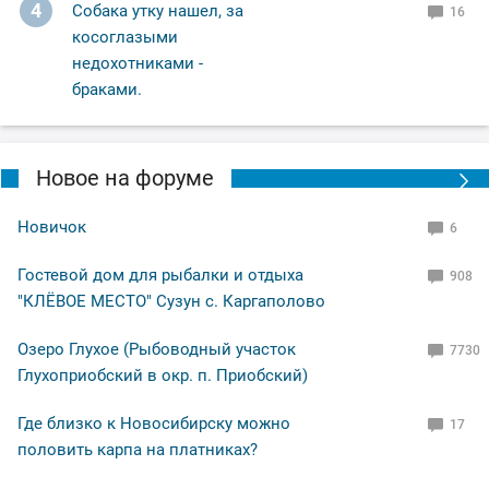
4
Собака утку нашел, за
16
косоглазыми
недохотниками -
браками.
Новое на форуме
Новичок
6
Гостевой дом для рыбалки и отдыха
908
"КЛЁВОЕ МЕСТО" Сузун с. Каргаполово
Озеро Глухое (Рыбоводный участок
7730
Глухоприобский в окр. п. Приобский)
Где близко к Новосибирску можно
17
половить карпа на платниках?