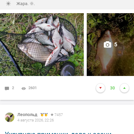
Жара. 🌞.
5
2
2601
30
Леопольд
7457
4 августа 2026, 22:26