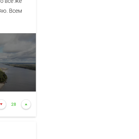
о всё же
ляю. Всем
28