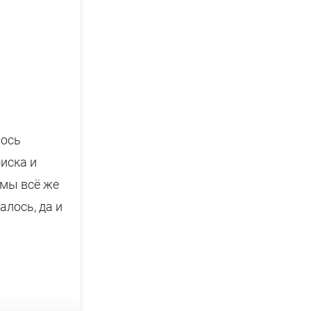
лось
иска и
 мы всё же
алось, да и