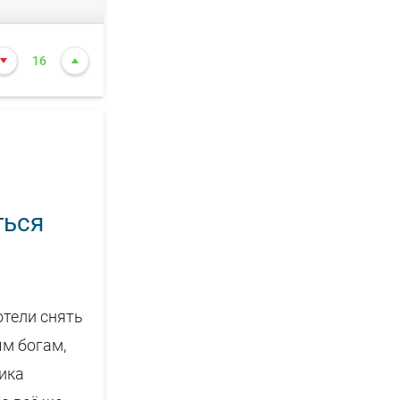
16
ться
отели снять
ым богам,
ника