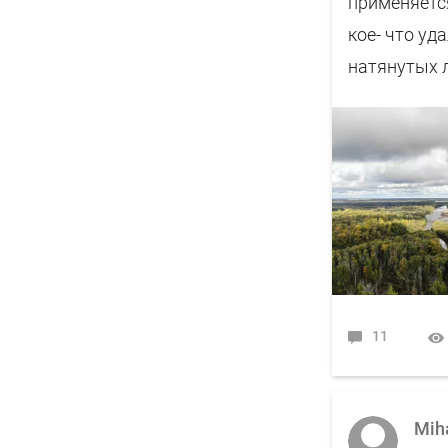
применяется
кое- что уд
натянутых л
11
Mih