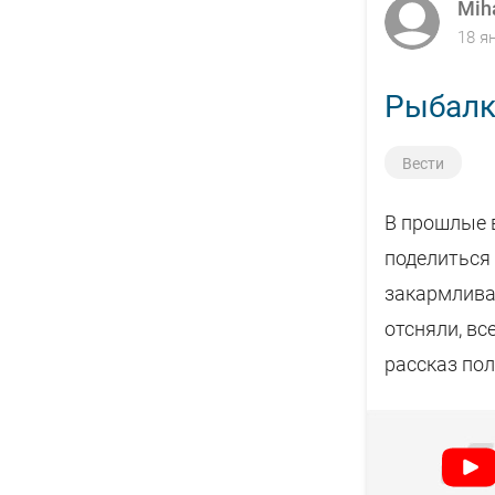
Mih
18 я
Рыбалка
Вести
В прошлые в
поделиться
закармлива
отсняли, вс
рассказ пол