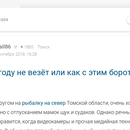
1604
ail86
1885
Томск
ентября 2018, 16:28
году не везёт или как с этим боро
другом на
рыбалку на север
Томской области, очень х
но с отпусканием мамок щук и судаков. Однако речн
нравится, когда видеокамеры и прочая медийная тех