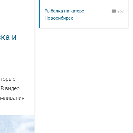
Рыбалка на катере
267
Новосибирск
ка и
оторые
 В видео
армливания