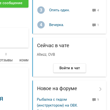
е сообщение
3
Опять один.
4
4
Вечерка.
1
Сейчас в чате
Altezz, OVB
0
93
ОТЗЫВЫ
КОММЕНТАРИИ
Войти в чат
Новое на форуме
я
Рыбалка с гидом
9
(инструктором) на ОВХ.