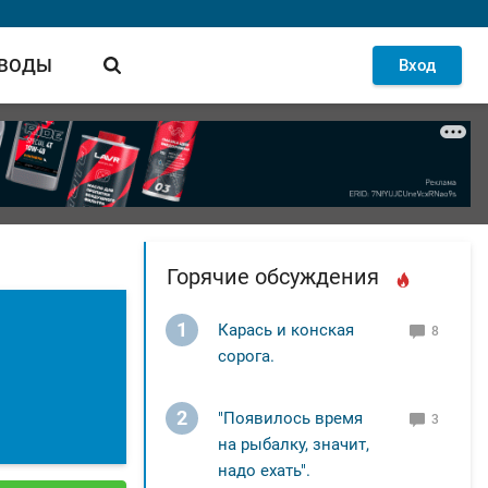
 ВОДЫ
Вход
Горячие обсуждения
1
Карась и конская
8
сорога.
2
"Появилось время
3
на рыбалку, значит,
надо ехать".