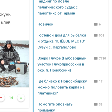
Гайдинг по ловле
пелагического судак с
паноптикс от Гармин
Окунь
 клев
Новичок
6
Гостевой дом для рыбалки
908
и отдыха "КЛЁВОЕ МЕСТО"
Сузун с. Каргаполово
Озеро Глухое (Рыбоводный
7730
участок Глухоприобский в
окр. п. Приобский)
Где близко к Новосибирску
17
можно половить карпа на
платниках?
14
Помогите опознать
39
приманку