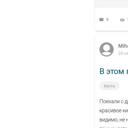
8
Mih
24 с
В этом 
Вести
Поехали с 
красивое ки
видимо, не 