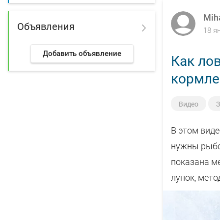
Mih
Объявления
18 я
Добавить объявление
Как ло
кормле
Видео
З
В этом виде
нужны рыбол
показана м
лунок, мето