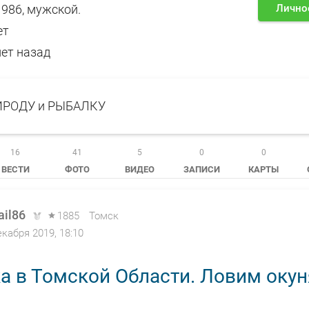
 1986, мужской.
Лично
ет
лет назад
РОДУ и РЫБАЛКУ
16
41
5
0
0
ВЕСТИ
ФОТО
ВИДЕО
ЗАПИСИ
КАРТЫ
ail86
1885
Томск
екабря 2019, 18:10
а в Томской Области. Ловим окун