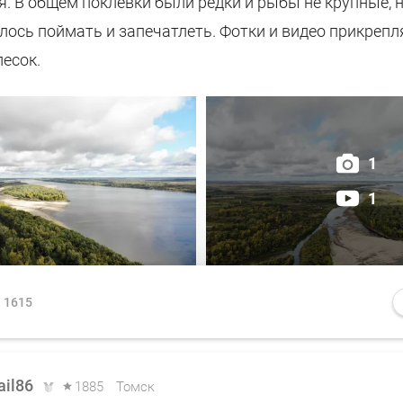
. В общем поклевки были редки и рыбы не крупные, н
алось поймать и запечатлеть. Фотки и видео прикреп
есок.
1
1
1615
ail86
1885
Томск