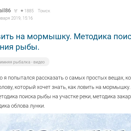
ail86
1885
Томск
нваря 2019, 15:16
вить на мормышку. Методика поис
ния рыбы.
имняя рыбалка - видео
о я попытался рассказать о самых простых вещах, к
ову, который хочет знать, как ловить на мормышку.
етодика поиска рыбы на участке реки, методика зак
дика облова лунки.